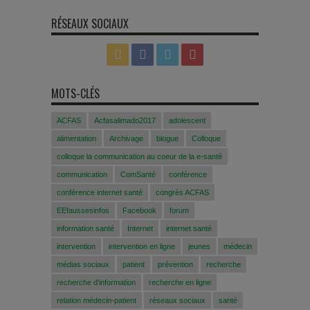
RÉSEAUX SOCIAUX
MOTS-CLÉS
ACFAS
Acfasalimado2017
adolescent
alimentation
Archivage
blogue
Colloque
colloque la communication au coeur de la e-santé
communication
ComSanté
conférence
conférence internet santé
congrès ACFAS
EEfaussesinfos
Facebook
forum
information santé
Internet
internet santé
intervention
intervention en ligne
jeunes
médecin
médias sociaux
patient
prévention
recherche
recherche d'information
recherche en ligne
relation médecin-patient
réseaux sociaux
santé