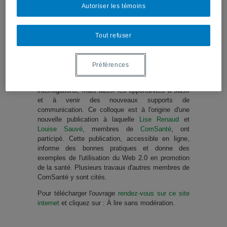
Autoriser les témoins
sur le web 2.0 de promotion de la santé? Enfin,
comment mesurer l’impact des publications et
intervention en ligne?
Tout refuser
C'est pour réfléchir à ces questions, qu’avec une
centaine de personnes que le
SCPS Question
Santé asbl
a organisé le 18 mars 2014 la journée
Préférences
"Promotion de la santé et web 2.0, parlons-en!".
L’objectif était d'aborder de front les doutes et les
interrogations, mais aussi les opportunités à saisir
et à venir des nouveaux supports de
communication. Ce colloque est à l'origine d'une
nouvelle publication à laquelle
Lise Renaud
et
Louise Sauvé
, membres de
ComSanté
, ont
participé. Cette publication, accessible en ligne,
informe des bonnes pratiques et donne des
exemples de l'utilisation du Web 2.0 en promotion
de la santé. Plusieurs travaux d'autres membres de
ComSanté y sont cités.
Pour télécharger l'ouvrage
rendez-vous sur ce site
internet
et cliquez sur : À lire sans modération.