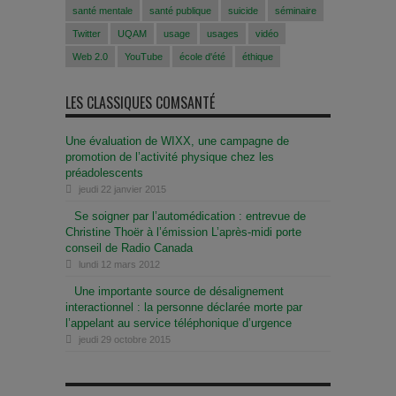
santé mentale
santé publique
suicide
séminaire
Twitter
UQAM
usage
usages
vidéo
Web 2.0
YouTube
école d'été
éthique
LES CLASSIQUES COMSANTÉ
Une évaluation de WIXX, une campagne de
promotion de l’activité physique chez les
préadolescents
jeudi 22 janvier 2015
Se soigner par l’automédication : entrevue de
Christine Thoër à l’émission L’après-midi porte
conseil de Radio Canada
lundi 12 mars 2012
Une importante source de désalignement
interactionnel : la personne déclarée morte par
l’appelant au service téléphonique d’urgence
jeudi 29 octobre 2015