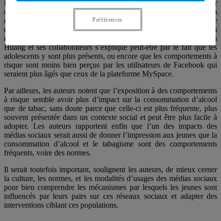
fêtes avec consommation d’alcool visible, lire des commentaires sur
ces soirées) aurait un impact significatif sur la consommation
d’alcool et de tabac des jeunes à l’étude. L’utilisation plus spécifique
Préférences
de MySpace (par rapport à Facebook notamment) serait associée à
une consommation d’alcool accrue chez les jeunes, ce qui selon
Huang et ses collaborateurs s’explique peut-être par le fait que les
adolescents y sont plus présents, ou encore que les comportements à
risque sont moins bien perçus par les utilisateurs de Facebook qui
seraient plus âgés que ceux de la plateforme MySpace.
Par ailleurs, les auteurs notent que l’exposition à des comportements
à risque semble avoir plus d’impact sur la consommation d’alcool
que de tabac, sans doute parce que celle-ci est plus fréquente, plus
souvent présentée dans un contexte social et peut être plus facile à
adopter. Les auteurs rapportent enfin que l’un des impacts des
médias sociaux serait aussi de donner l’impression aux jeunes que la
consommation d’alcool et le tabagisme sont des comportements
fréquents, voire des normes.
Il serait toutefois important, soulignent les auteurs, de mieux cerner
la culture, les normes, et les modalités d’usages des médias sociaux
pour bien comprendre les mécanismes par lesquels les jeunes sont
influencés par leurs pairs sur ces réseaux sociaux et adapter des
interventions ciblant ces populations.