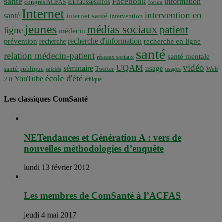
santé
Facebook
information
EEfaussesinfos
congrès ACFAS
forum
Internet
intervention en
santé
internet santé
intervention
jeunes
médias sociaux
patient
ligne
médecin
recherche d'information
prévention
recherche en ligne
recherche
santé
relation médecin-patient
santé mentale
réseaux sociaux
vidéo
UQAM
séminaire
usage
santé publique
Twitter
usages
Web
suicide
école d'été
YouTube
2.0
éthique
Les classiques ComSanté
NETendances et Génération A : vers de
nouvelles méthodologies d’enquête
lundi 13 février 2012
Les membres de ComSanté à l’ACFAS
jeudi 4 mai 2017