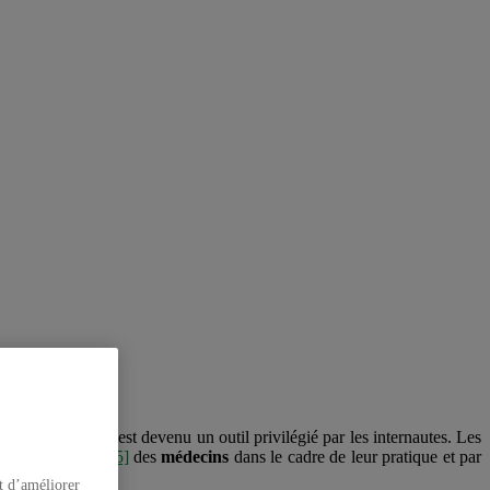
santé, Wikipedia est devenu un outil privilégié par les internautes. Les
r 50 % à 70 %
[4]
[5]
des
médecins
dans le cadre de leur pratique et par
t d’améliorer