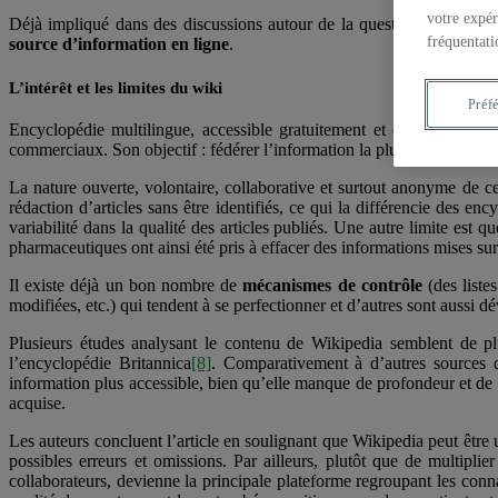
votre expér
Déjà impliqué dans des discussions autour de la question des info
fréquentati
source d’information en ligne
.
L’intérêt et les limites du wiki
Préf
Encyclopédie multilingue, accessible gratuitement et écrite de maniè
commerciaux. Son objectif : fédérer l’information la plus récente, issu
La nature ouverte, volontaire, collaborative et surtout anonyme de ce
rédaction d’articles sans être identifiés, ce qui la différencie des en
variabilité dans la qualité des articles publiés. Une autre limite est 
pharmaceutiques ont ainsi été pris à effacer des informations mises su
Il existe déjà un bon nombre de
mécanismes de contrôle
(des liste
modifiées, etc.) qui tendent à se perfectionner et d’autres sont aussi d
Plusieurs études analysant le contenu de Wikipedia semblent de pl
l’encyclopédie Britannica
[8]
. Comparativement à d’autres sources d
information plus accessible, bien qu’elle manque de profondeur et de p
acquise.
Les auteurs concluent l’article en soulignant que Wikipedia peut être un
possibles erreurs et omissions. Par ailleurs, plutôt que de multipli
collaborateurs, devienne la principale plateforme regroupant les conn