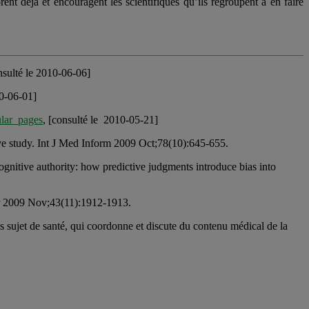
rent déjà et encouragent les scientifiques qu’ils regroupent à en faire
nsulté le 2010-06-06]
10-06-01]
ular_pages
, [consulté le 2010-05-21]
ive study. Int J Med Inform 2009 Oct;78(10):645-655.
ognitive authority: how predictive judgments introduce bias into
er 2009 Nov;43(11):1912-1913.
s sujet de santé, qui coordonne et discute du contenu médical de la