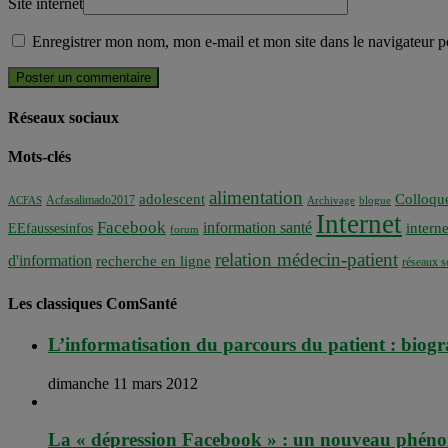
Site internet
Enregistrer mon nom, mon e-mail et mon site dans le navigateur
Réseaux sociaux
Mots-clés
alimentation
adolescent
Colloqu
Acfasalimado2017
ACFAS
Archivage
blogue
Internet
Facebook
information santé
interne
EEfaussesinfos
forum
relation médecin-patient
d'information
recherche en ligne
réseaux s
Les classiques ComSanté
L’informatisation du parcours du patient : biogra
dimanche 11 mars 2012
La « dépression Facebook » : un nouveau phén