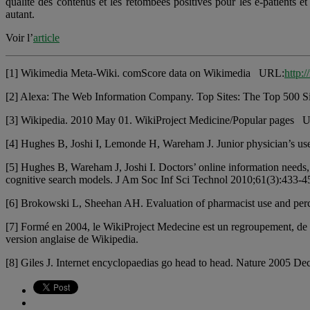
qualité des contenus et les retombées positives pour les e-patients e
autant.
Voir l’
article
[1] Wikimedia Meta-Wiki. comScore data on Wikimedia URL:
http:
[2] Alexa: The Web Information Company. Top Sites: The Top 500
[3] Wikipedia. 2010 May 01. WikiProject Medicine/Popular pages 
[4] Hughes B, Joshi I, Lemonde H, Wareham J. Junior physician’s use
[5] Hughes B, Wareham J, Joshi I. Doctors’ online information needs, 
cognitive search models. J Am Soc Inf Sci Technol 2010;61(3):433-4
[6] Brokowski L, Sheehan AH. Evaluation of pharmacist use and per
[7] Formé en 2004, le WikiProject Medecine est un regroupement, de plu
version anglaise de Wikipedia.
[8] Giles J. Internet encyclopaedias go head to head. Nature 2005 D