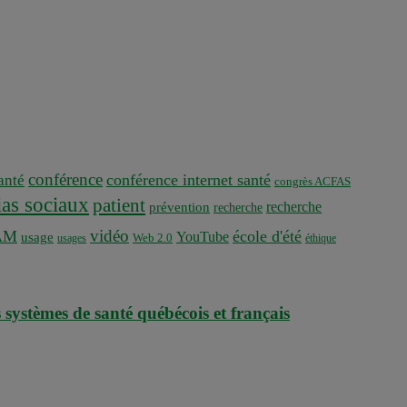
conférence
conférence internet santé
nté
congrès ACFAS
as sociaux
patient
recherche
prévention
recherche
vidéo
AM
école d'été
YouTube
usage
usages
Web 2.0
éthique
 systèmes de santé québécois et français