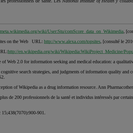
t les professionnels de santé. Les
National Institute of Health y
collabo
//meta.wikimedia.org/wiki/User:Stu/comScore_data_on_Wikimedia
, [co
 Sites on the Web URL:
http://www.alexa.com/topsites
, [consulté le 20
URL:
http://en.wikipedia.org/wiki/Wikipedia:WikiProject_Medicine/Pop
 of Web 2.0 for information seeking and medical education: a qualitat
cognitive search strategies, and judgments of information quality and c
52.
ception of Wikipedia as a drug information resource. Ann Pharmacoth
s de 200 professionnels de la santé et individus intéressés par certain
ec 15;438(7070):900-901.