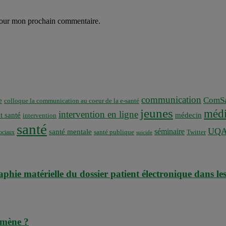
 pour mon prochain commentaire.
communication
ComSa
e
colloque la communication au coeur de la e-santé
jeunes
médi
intervention en ligne
t santé
médecin
intervention
santé
UQ
séminaire
santé mentale
santé publique
ociaux
Twitter
suicide
phie matérielle du dossier patient électronique dans les
omène ?