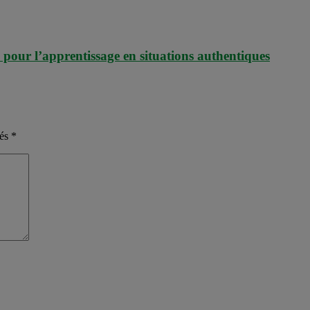
 pour l’apprentissage en situations authentiques
nés
*