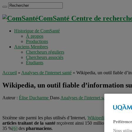
ComSanté Centre de recherche 
Historique de ComSanté
À propos
Productions
Anciens Membres
Chercheurs réguliers
Chercheurs associés
Étudiants
Accueil
»
Analyses de l'internet santé
»
Wikipedia, un outil fiable d’i
Wikipedia, un outil fiable d’information su
Auteur :
Élise Ducharme
Dans
Analyses de l'internet santé
,
Télé-santé
Sixième site parmi les plus utilisés d’Internet,
Wikipedia
génère enviro
Préférence
articles traitant de la santé
reçoivent ainsi 150 millions de visites p
35 %
[6]
des
pharmaciens
.
Nous utilis