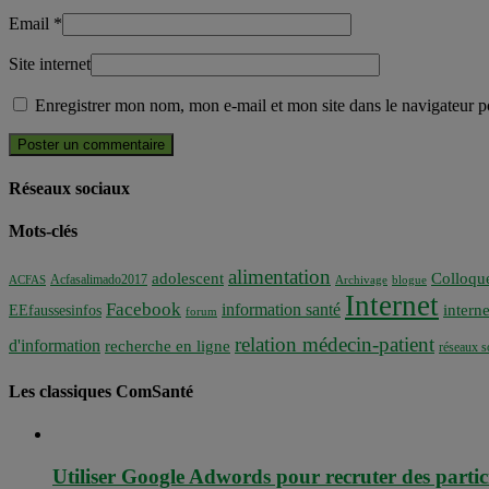
Email
*
Site internet
Enregistrer mon nom, mon e-mail et mon site dans le navigateur
Réseaux sociaux
Mots-clés
alimentation
adolescent
Colloqu
Acfasalimado2017
ACFAS
Archivage
blogue
Internet
Facebook
information santé
interne
EEfaussesinfos
forum
relation médecin-patient
d'information
recherche en ligne
réseaux s
Les classiques ComSanté
Utiliser Google Adwords pour recruter des partic