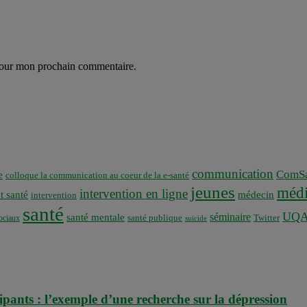
 pour mon prochain commentaire.
communication
ComSa
e
colloque la communication au coeur de la e-santé
jeunes
médi
intervention en ligne
t santé
médecin
intervention
santé
UQ
séminaire
santé mentale
santé publique
ociaux
Twitter
suicide
ipants : l’exemple d’une recherche sur la dépression