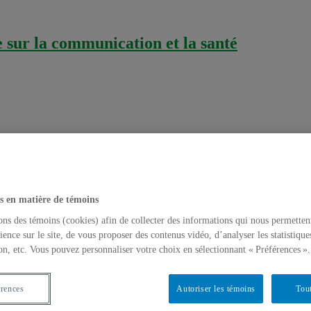
sur la communication et la santé
s en matière de témoins
ons des témoins (cookies) afin de collecter des informations qui nous permetten
egorized
mercredi 8 juillet 2009
ience sur le site, de vous proposer des contenus vidéo, d’analyser les statistique
on, etc. Vous pouvez personnaliser votre choix en sélectionnant « Préférences ».
ers audio ou vidéos. Elle offre la possibilité de s’abonner (le plus s
s sites internet qui offrent ce service. La baladodiffusion est souvent
érences
Autoriser les témoins
Tout