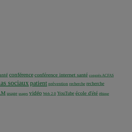
conférence
conférence internet santé
nté
congrès ACFAS
as sociaux
patient
recherche
prévention
recherche
vidéo
AM
école d'été
YouTube
usage
usages
Web 2.0
éthique