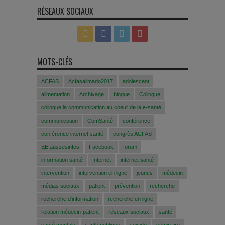
RÉSEAUX SOCIAUX
MOTS-CLÉS
ACFAS
Acfasalimado2017
adolescent
alimentation
Archivage
blogue
Colloque
colloque la communication au coeur de la e-santé
communication
ComSanté
conférence
conférence internet santé
congrès ACFAS
EEfaussesinfos
Facebook
forum
information santé
Internet
internet santé
intervention
intervention en ligne
jeunes
médecin
médias sociaux
patient
prévention
recherche
recherche d'information
recherche en ligne
relation médecin-patient
réseaux sociaux
santé