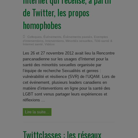
de Twitter, les propos
homophobes
Colloques
,
Événements
,
Évènements passés
,
Exemples
d'interventions
,
Interventions
,
Minorités sexuelles
,
Télé-santé &
Internet santé
,
Vidéos
Les 26 et 27 novembre 2012 avait lieu la Rencontre
pancanadienne sur les usages d’Internet pour la
santé des minorités sexuelles organisée par
l’équipe de recherche Sexualités et genres :
vulnérabilité et résilience (SVR) de l’UQAM. Lors de
cet événement, plusieurs leaders canadiens en
matière d’interventions en ligne pour la santé des
LGBT sont venus partager leurs expériences et
réflexions ...
Lire la suite...
Twittclasses : les réseaux