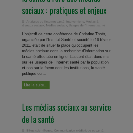
sociaux : pratiques et enjeux
Analyses de l'internet santé
,
Interventions
,
Médias &
réseaux sociaux
,
Médias sociaux
,
Usages de l'Internet santé
L’objectif de cette conférence de Christine Thoër,
organisée par l’Institut Santé et société le 16 février
2011, était de situer la place qu’occupent les
médias sociaux dans la recherche d’information sur
la santé effectuée en ligne. L’accent était donc mis
sur les usages de l’Internet santé par la population
et non sur la façon dont les institutions, la santé
publique ou ...
Lire la suite...
Les médias sociaux au service
de la santé
Billets scientifiques
,
Communication médiatique et santé
,