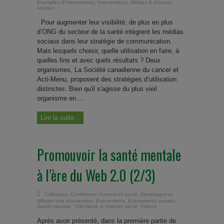
Exemples d'interventions
,
Interventions
,
Médias & réseaux
sociaux
Pour augmenter leur visibilité, de plus en plus
d’ONG du secteur de la santé intègrent les médias
sociaux dans leur stratégie de communication.
Mais lesquels choisir, quelle utilisation en faire, à
quelles fins et avec quels résultats ? Deux
organismes, La Société canadienne du cancer et
Acti-Menu, proposent des stratégies d’utilisation
distinctes. Bien qu'il s'agisse du plus vieil
organisme en ...
Lire la suite...
Promouvoir la santé mentale
à l’ère du Web 2.0 (2/3)
Colloques
,
Conférence Internet et santé
,
Développer et
diffuser une intervention
,
Événements
,
Évènements passés
,
Santé mentale
,
Télé-santé & Internet santé
,
Vidéos
Après avoir présenté, dans la première partie de