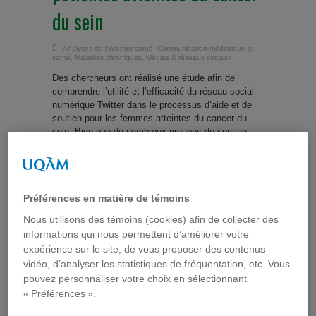
du sein
Analyses de l'internet santé
,
Communication médiatique et
santé
,
Maladies chroniques
,
Médias & réseaux sociaux
Des chercheurs ont réalisé une étude afin de
comprendre l’utilité et l’efficacité du réseau social
numérique Twitter dans le processus d’aide et de
soutien pour les femmes atteintes du cancer du
sein. Bien que de nombreux groupes de soutien
« traditionnels » existent, peu de femmes atteintes
du cancer du sein participent à ce type de groupe
(moments inopportuns, transport, garde d’enfants,
...
Préférences en matière de témoins
Lire la suite...
Nous utilisons des témoins (cookies) afin de collecter des
informations qui nous permettent d’améliorer votre
expérience sur le site, de vous proposer des contenus
Analyser ce qui se dit sur
vidéo, d’analyser les statistiques de fréquentation, etc. Vous
pouvez personnaliser votre choix en sélectionnant
Twitter pour mieux
« Préférences ».