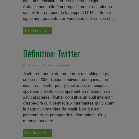
avec des cellulaires et des vidéos en ligne.
Actuellement, elle émet régulièrement des alertes
sur Twitter à propos de la grippe A H1N1. Elle est
également présente sur Facebook et YouTube et ...
Lire la suite...
Définition: Twitter
Boite à outils
,
Uncategorized
Twitter est une plate-forme de « microblogging»,
créée en 2006. Chaque individu ou organisation
inscrit sur Twitter peut y publier des chroniques,
appelées « twitts », comprenant un maximum de
140 caractères. Twitter constitue un outil interactif,
c’est-à-dire qu’il permet aux internautes qui visitent
la page d’un membre de réagir à ce qui est
présenté et de partager des informations. On y
retrouve souvent ...
Lire la suite...