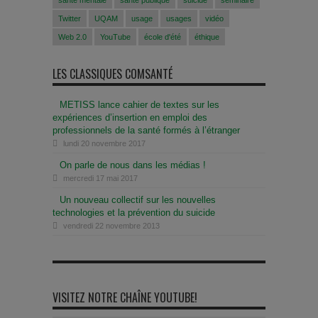
santé mentale
santé publique
suicide
séminaire
Twitter
UQAM
usage
usages
vidéo
Web 2.0
YouTube
école d'été
éthique
LES CLASSIQUES COMSANTÉ
METISS lance cahier de textes sur les
expériences d’insertion en emploi des
professionnels de la santé formés à l’étranger
lundi 20 novembre 2017
On parle de nous dans les médias !
mercredi 17 mai 2017
Un nouveau collectif sur les nouvelles
technologies et la prévention du suicide
vendredi 22 novembre 2013
VISITEZ NOTRE CHAÎNE YOUTUBE!