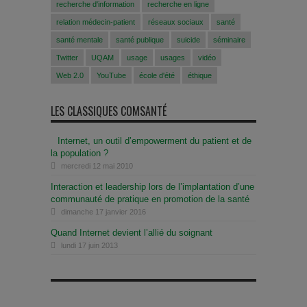
recherche d'information
recherche en ligne
relation médecin-patient
réseaux sociaux
santé
santé mentale
santé publique
suicide
séminaire
Twitter
UQAM
usage
usages
vidéo
Web 2.0
YouTube
école d'été
éthique
LES CLASSIQUES COMSANTÉ
Internet, un outil d’empowerment du patient et de
la population ?
mercredi 12 mai 2010
Interaction et leadership lors de l’implantation d’une
communauté de pratique en promotion de la santé
dimanche 17 janvier 2016
Quand Internet devient l’allié du soignant
lundi 17 juin 2013