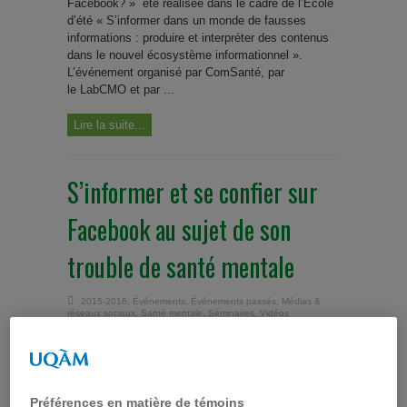
Facebook? » été réalisée dans le cadre de l’École
d’été « S’informer dans un monde de fausses
informations : produire et interpréter des contenus
dans le nouvel écosystème informationnel ».
L’événement organisé par ComSanté, par
le LabCMO et par ...
Lire la suite...
S’informer et se confier sur
Facebook au sujet de son
trouble de santé mentale
2015-2016
,
Événements
,
Évènements passés
,
Médias &
réseaux sociaux
,
Santé mentale
,
Séminaires
,
Vidéos
Si 72% des internautes cherchent de l'information
en santé sur l'Internet aujourd'hui, plus d'un tiers le
font via des groupes de discussion sur Facebook
ou Twitter. Les personnes souffrant d'un trouble de
Préférences en matière de témoins