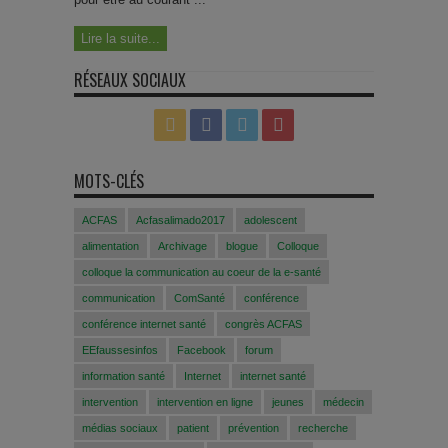
Lire la suite...
RÉSEAUX SOCIAUX
MOTS-CLÉS
ACFAS
Acfasalimado2017
adolescent
alimentation
Archivage
blogue
Colloque
colloque la communication au coeur de la e-santé
communication
ComSanté
conférence
conférence internet santé
congrès ACFAS
EEfaussesinfos
Facebook
forum
information santé
Internet
internet santé
intervention
intervention en ligne
jeunes
médecin
médias sociaux
patient
prévention
recherche