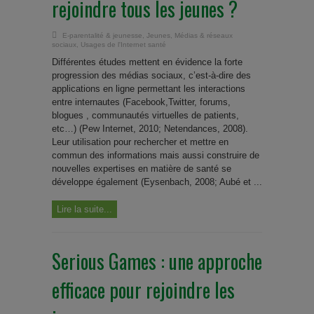
rejoindre tous les jeunes ?
E-parentalité & jeunesse
,
Jeunes
,
Médias & réseaux
sociaux
,
Usages de l'Internet santé
Différentes études mettent en évidence la forte
progression des médias sociaux, c’est-à-dire des
applications en ligne permettant les interactions
entre internautes (Facebook,Twitter, forums,
blogues , communautés virtuelles de patients,
etc…) (Pew Internet, 2010; Netendances, 2008).
Leur utilisation pour rechercher et mettre en
commun des informations mais aussi construire de
nouvelles expertises en matière de santé se
développe également (Eysenbach, 2008; Aubé et ...
Lire la suite...
Serious Games : une approche
efficace pour rejoindre les