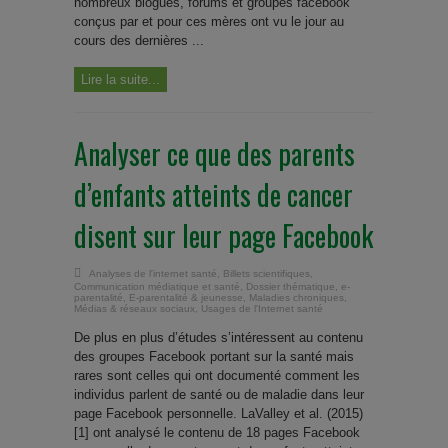
nombreux blogues, forums et groupes facebook
conçus par et pour ces mères ont vu le jour au
cours des dernières ...
Lire la suite...
Analyser ce que des parents
d’enfants atteints de cancer
disent sur leur page Facebook
Analyses de l'internet santé
,
Billets scientifiques
,
Communication médiatique et santé
,
Dossier thématique
,
e-
parentalité
,
E-parentalité & jeunesse
,
Maladies chroniques
,
Médias & réseaux sociaux
,
Usages de l'Internet santé
De plus en plus d’études s’intéressent au contenu
des groupes Facebook portant sur la santé mais
rares sont celles qui ont documenté comment les
individus parlent de santé ou de maladie dans leur
page Facebook personnelle. LaValley et al. (2015)
[1] ont analysé le contenu de 18 pages Facebook