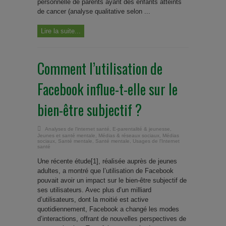
personnelle de parents ayant des enfants atteints
de cancer (analyse qualitative selon ...
Lire la suite...
Comment l’utilisation de
Facebook influe-t-elle sur le
bien-être subjectif ?
Analyses de l'internet santé
,
E-parentalité & jeunesse
,
Jeunes et santé mentale
,
Médias & réseaux sociaux
,
Médias
sociaux
,
Santé mentale
,
Santé mentale
,
Usages de l'Internet
santé
Une récente étude[1], réalisée auprès de jeunes
adultes, a montré que l’utilisation de Facebook
pouvait avoir un impact sur le bien-être subjectif de
ses utilisateurs. Avec plus d’un milliard
d’utilisateurs, dont la moitié est active
quotidiennement, Facebook a changé les modes
d’interactions, offrant de nouvelles perspectives de