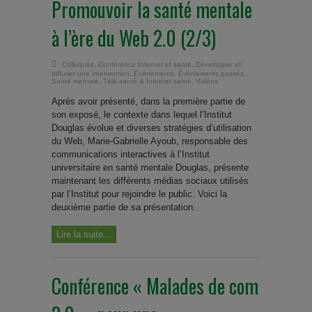
Promouvoir la santé mentale
à l’ère du Web 2.0 (2/3)
Colloques
,
Conférence Internet et santé
,
Développer et
diffuser une intervention
,
Événements
,
Évènements passés
,
Santé mentale
,
Télé-santé & Internet santé
,
Vidéos
Après avoir présenté, dans la première partie de
son exposé, le contexte dans lequel l’Institut
Douglas évolue et diverses stratégies d’utilisation
du Web, Marie-Gabrielle Ayoub, responsable des
communications interactives à l’Institut
universitaire en santé mentale Douglas, présente
maintenant les différents médias sociaux utilisés
par l’Institut pour rejoindre le public. Voici la
deuxième partie de sa présentation.
Lire la suite...
Conférence « Malades de com