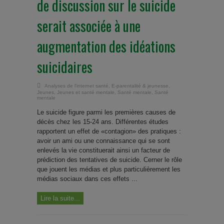
de discussion sur le suicide
serait associée à une
augmentation des idéations
suicidaires
Analyses de l'internet santé
,
E-parentalité & jeunesse
,
Jeunes
,
Jeunes et santé mentale
,
Santé mentale
,
Santé
mentale
Le suicide figure parmi les premières causes de
décès chez les 15-24 ans. Différentes études
rapportent un effet de «contagion» des pratiques :
avoir un ami ou une connaissance qui se sont
enlevés la vie constituerait ainsi un facteur de
prédiction des tentatives de suicide. Cerner le rôle
que jouent les médias et plus particulièrement les
médias sociaux dans ces effets ...
Lire la suite...