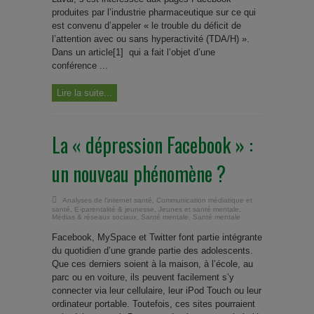
produites par l’industrie pharmaceutique sur ce qui
est convenu d’appeler « le trouble du déficit de
l’attention avec ou sans hyperactivité (TDA/H) ».
Dans un article[1] qui a fait l’objet d’une
conférence ...
Lire la suite...
La « dépression Facebook » :
un nouveau phénomène ?
Analyses de l'internet santé
,
Communication médiatique et
santé
,
E-parentalité & jeunesse
,
Jeunes et santé mentale
,
Médias & réseaux sociaux
,
Santé mentale
,
Santé mentale
Facebook, MySpace et Twitter font partie intégrante
du quotidien d’une grande partie des adolescents.
Que ces derniers soient à la maison, à l’école, au
parc ou en voiture, ils peuvent facilement s’y
connecter via leur cellulaire, leur iPod Touch ou leur
ordinateur portable. Toutefois, ces sites pourraient