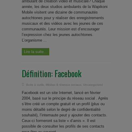
ambulant de création vidéo et musicale? Chaque
année, les deux studios ambulants de la Wapikoni
Mobile visitent une dizaine de communautés
autochtones pour y réaliser des enregistrements
musicaux et des vidéos avec les jeunes de ces
communautés. Leur mission est d’encourager
l’expression chez les jeunes autochtones.
L’organisme ...
Lire la suite...
Définition: Facebook
Boite à outils
,
Médias & réseaux sociaux
,
Uncategorized
Facebook est un site Internet, lancé en février
2004, basé sur le principe du réseau social . Après
s’être créé un compte gratuit et un profil (plus ou
moins détaillé selon le degré de confidentialité
souhaité), l’internaute peut y ajouter des contacts.
Ceux-ci formeront sa liste « d’amis ». Il est
possible de consulter les profils de ses contacts
pour être au courant ...