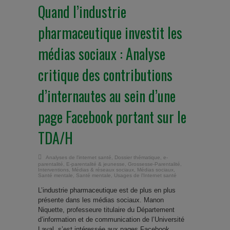
Quand l’industrie
pharmaceutique investit les
médias sociaux : Analyse
critique des contributions
d’internautes au sein d’une
page Facebook portant sur le
TDA/H
Analyses de l'internet santé
,
Dossier thématique
,
e-
parentalité
,
E-parentalité & jeunesse
,
Grossesse-Parentalité
,
Interventions
,
Médias & réseaux sociaux
,
Médias sociaux
,
Santé mentale
,
Santé mentale
,
Usages de l'Internet santé
L’industrie pharmaceutique est de plus en plus
présente dans les médias sociaux. Manon
Niquette, professeure titulaire du Département
d’information et de communication de l’Université
Laval, s’est intéressée aux pages Facebook