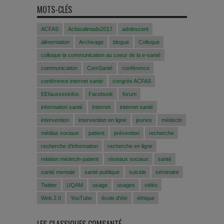
MOTS-CLÉS
ACFAS
Acfasalimado2017
adolescent
alimentation
Archivage
blogue
Colloque
colloque la communication au coeur de la e-santé
communication
ComSanté
conférence
conférence internet santé
congrès ACFAS
EEfaussesinfos
Facebook
forum
information santé
Internet
internet santé
intervention
intervention en ligne
jeunes
médecin
médias sociaux
patient
prévention
recherche
recherche d'information
recherche en ligne
relation médecin-patient
réseaux sociaux
santé
santé mentale
santé publique
suicide
séminaire
Twitter
UQAM
usage
usages
vidéo
Web 2.0
YouTube
école d'été
éthique