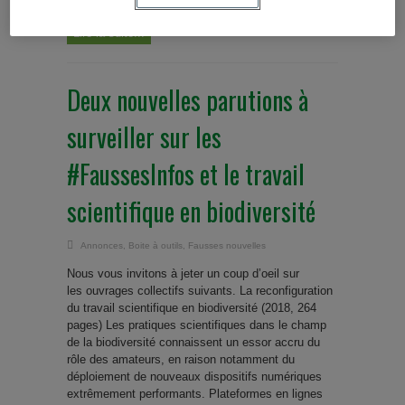
Lire la suite...
Deux nouvelles parutions à
surveiller sur les
#FaussesInfos et le travail
scientifique en biodiversité
Annonces
,
Boite à outils
,
Fausses nouvelles
Nous vous invitons à jeter un coup d’oeil sur
les ouvrages collectifs suivants. La reconfiguration
du travail scientifique en biodiversité (2018, 264
pages) Les pratiques scientifiques dans le champ
de la biodiversité connaissent un essor accru du
rôle des amateurs, en raison notamment du
déploiement de nouveaux dispositifs numériques
extrêmement performants. Plateformes en lignes