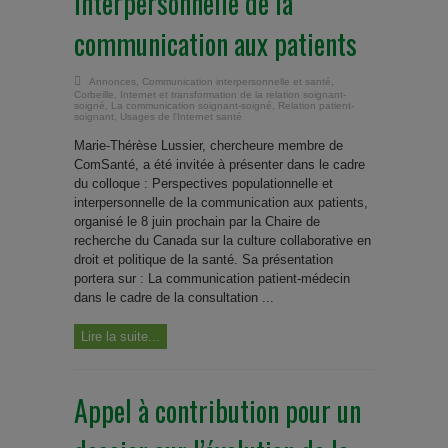
interpersonnelle de la
communication aux patients
Annonces
,
Communication interpersonnelle et santé
,
Corbeille
,
Internet et transformation de la relation soignant-
soigné
,
La communication soignant-soigné
,
Relation patient-
soignant
,
Usages de l'Internet santé
Marie-Thérèse Lussier, chercheure membre de
ComSanté, a été invitée à présenter dans le cadre
du colloque : Perspectives populationnelle et
interpersonnelle de la communication aux patients,
organisé le 8 juin prochain par la Chaire de
recherche du Canada sur la culture collaborative en
droit et politique de la santé. Sa présentation
portera sur : La communication patient-médecin
dans le cadre de la consultation ...
Lire la suite...
Appel à contribution pour un