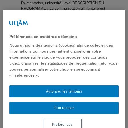
l’alimentation, université Laval DESCRIPTION DU
PROGRAMME : La communication alimentaire est
omniprésente dans le paysage ...
Lire la suite...
Préférences en matière de témoins
À venir : Échangez avec André
Nous utilisons des témoins (cookies) afin de collecter des
informations qui nous permettent d’améliorer votre
Pereira Neto
expérience sur le site, de vous proposer des contenus
vidéo, d’analyser les statistiques de fréquentation, etc. Vous
pouvez personnaliser votre choix en sélectionnant
Analyses de l'internet santé
,
Annonces
,
Corbeille
,
Événements
,
programmation
,
Usages d'Internet
,
Usages de
« Préférences ».
l'Internet santé
Invité: André Pereira Neto, historien, École
nationale de santé publique, Fiocruz Rio Dr Pereira
Autoriser les témoins
vient de publier chez Springer un livre intitulé The
Internet and Health in Brazil : Challenges and
Trends. Dans ce livre, il examine les
Tout refuser
transformations introduites par l’internet dans le
système de santé et explore également différents
thèmes tel communication et santé, éducation à la
Préférences
santé. De plus, il a développé ...