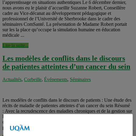
l’apprentissage en situations authentiques Le 6 décembre dernier,
nous avons eu le plaisir d’accueillir Suzanne Robert, Conseillère
cadre au Vice-décanat au développement pédagogique et
professionnel de l’Université de Sherbrooke dans le cadre des
séminaires ComSanté. La présentation de Madame Robert portait
sur les la place qu’occupe la simulation humaine en éducation
médicale ...
Lire la suite...
Les modèles de conflits dans le discours
de patientes atteintes d’un cancer du sein
Actualités
,
Corbeille
,
Événements
,
Séminaires
Les modèles de conflits dans le discours de patients : Une étude des
récits de maladie de patientes atteintes d’un cancer du sein Résumé
: Avec la recrudescence des maladies chroniques et de la gestion sur
le long terme que ces conditions de santé nécessitent, les politiques
de santé publique favorisent les approches centrées sur le patient, la
personne ou « ...