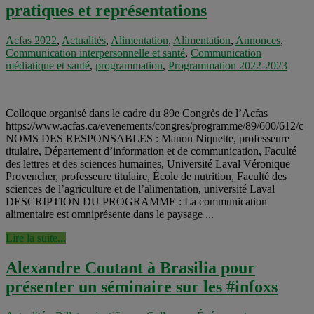
pratiques et représentations
Acfas 2022
,
Actualités
,
Alimentation
,
Alimentation
,
Annonces
,
Communication interpersonnelle et santé
,
Communication
médiatique et santé
,
programmation
,
Programmation 2022-2023
Colloque organisé dans le cadre du 89e Congrès de l’Acfas
https://www.acfas.ca/evenements/congres/programme/89/600/612/c
NOMS DES RESPONSABLES : Manon Niquette, professeure
titulaire, Département d’information et de communication, Faculté
des lettres et des sciences humaines, Université Laval Véronique
Provencher, professeure titulaire, École de nutrition, Faculté des
sciences de l’agriculture et de l’alimentation, université Laval
DESCRIPTION DU PROGRAMME : La communication
alimentaire est omniprésente dans le paysage ...
Lire la suite...
Alexandre Coutant à Brasilia pour
présenter un séminaire sur les #infoxs