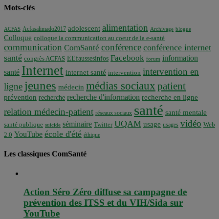
Mots-clés
alimentation
adolescent
Acfasalimado2017
ACFAS
Archivage
blogue
Colloque
colloque la communication au coeur de la e-santé
communication
conférence
conférence internet
ComSanté
santé
Facebook
information
EEfaussesinfos
congrès ACFAS
forum
Internet
intervention en
santé
internet santé
intervention
jeunes
médias sociaux
patient
ligne
médecin
recherche d'information
prévention
recherche en ligne
recherche
santé
relation médecin-patient
santé mentale
réseaux sociaux
vidéo
UQAM
séminaire
usage
santé publique
Twitter
usages
Web
suicide
école d'été
YouTube
2.0
éthique
Les classiques ComSanté
Action Séro Zéro diffuse sa campagne de
prévention des ITSS et du VIH/Sida sur
YouTube