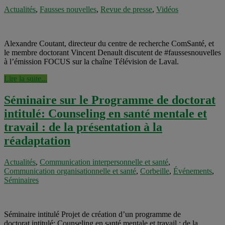
Actualités
,
Fausses nouvelles
,
Revue de presse
,
Vidéos
Alexandre Coutant, directeur du centre de recherche ComSanté, et
le membre doctorant Vincent Denault discutent de #faussesnouvelles
à l’émission FOCUS sur la chaîne Télévision de Laval.
Lire la suite...
Séminaire sur le Programme de doctorat
intitulé: Counseling en santé mentale et
travail : de la présentation à la
réadaptation
Actualités
,
Communication interpersonnelle et santé
,
Communication organisationnelle et santé
,
Corbeille
,
Événements
,
Séminaires
Séminaire intitulé Projet de création d’un programme de
doctorat intitulé: Counseling en santé mentale et travail : de la