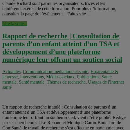
Claude Richard sont parmi les organisateurs. trices et les
conférenci.er.ère.s de cette formation. Pour plus d’information,
consultez la page de l’événement. Faites vite ...
Lire la suite...
Rapport de recherche | Consultation de
parents d’un enfant atteint d’un TSA et
développement d’une plateforme
numérique leur offrant un soutien social
Actualités
,
Communication médiatique et santé
,
E-parentalité &
jeunesse
,
Interventions
,
Médias sociaux
,
Publications
,
Santé
mentale
,
Santé mentale
,
Thèmes de recherche
,
Usages de l'Internet
santé
Un rapport de recherche intitulé : Consultation de parents d’un
enfant atteint d’un TSA et développement d’une plateforme
numérique leur offrant un soutien social, vient d’être publié. Rédigé
par les chercheures Lise Renaud et Monique Caron-Bouchard de
ComSanté, le travail de recherche s’est effectué en partenariat avec