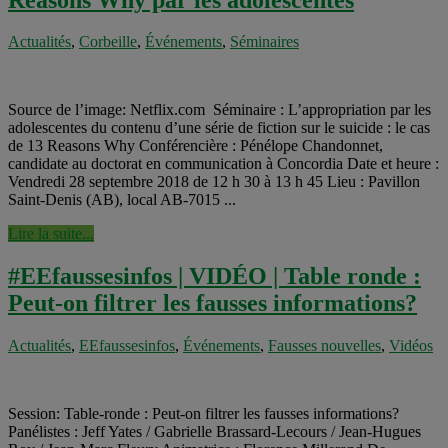
Actualités
,
Corbeille
,
Événements
,
Séminaires
Source de l’image: Netflix.com Séminaire : L’appropriation par les
adolescentes du contenu d’une série de fiction sur le suicide : le cas
de 13 Reasons Why Conférencière : Pénélope Chandonnet,
candidate au doctorat en communication à Concordia Date et heure :
Vendredi 28 septembre 2018 de 12 h 30 à 13 h 45 Lieu : Pavillon
Saint-Denis (AB), local AB-7015 ...
Lire la suite...
#EEfaussesinfos | VIDÉO | Table ronde :
Peut-on filtrer les fausses informations?
Actualités
,
EEfaussesinfos
,
Événements
,
Fausses nouvelles
,
Vidéos
Session: Table-ronde : Peut-on filtrer les fausses informations?
Panélistes : Jeff Yates / Gabrielle Brassard-Lecours / Jean-Hugues