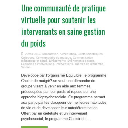
Une communauté de pratique
virtuelle pour soutenir les
intervenants en saine gestion
du poids
Acfas 2012
,
Alimentation
,
Alimentation
,
Billets scientifiques
,
Colloques
,
Communautés de pratique
,
Communication
médiatique et santé
,
Événements
,
Évènements passés
,
Exemples d'interventions
,
Interventions
,
Thèmes de recherche
,
Vidéos
Développé par l’organisme ÉquiLibre, le programme
Choisir de maigrir? se veut une démarche de
groupe visant à venir en aide aux femmes
préoccupées par leur poids et repose sur une
approche biopsychosociale. Ce programme permet
aux participantes d'acquérir de meilleures habitudes
de vie et de développer leur autodétermination.
Offert par un diététiste et un intervenant
psychosocial, le programme Choisir de ...