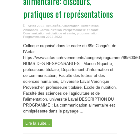
alimentaire: discours,
pratiques et représentations
Acfas 2022
,
Actualités
,
Alimentation
,
Alimentation
,
Annonces
,
Communication interpersonnelle et santé
,
Communication médiatique et santé
,
programmation
,
Programmation 2022-2023
Colloque organisé dans le cadre du 89e Congrès de
l’Acfas
https://www.acfas.ca/evenements/congres/programme/89/600/6
NOMS DES RESPONSABLES : Manon Niquette,
professeure titulaire, Département d’information et
de communication, Faculté des lettres et des
sciences humaines, Université Laval Véronique
Provencher, professeure titulaire, École de nutrition,
Faculté des sciences de l’agriculture et de
l’alimentation, université Laval DESCRIPTION DU
PROGRAMME : La communication alimentaire est
omniprésente dans le paysage ...
Lire la suite...