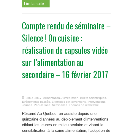
Lire la suite...
Compte rendu de séminaire –
Silence ! On cuisine :
réalisation de capsules vidéo
sur l’alimentation au
secondaire – 16 février 2017
2016-2017
,
Alimentation
,
Alimentation
,
Billets scientifiques
,
Évènements passés
,
Exemples d'interventions
,
Interventions
,
Jeunes
,
Populations
,
Séminaires
,
Thèmes de recherche
Résumé Au Québec, on assiste depuis une
quinzaine d’années au déploiement d’interventions
ciblant les jeunes en milieu scolaire et visant la
sensibilisation à la saine alimentation, l’adoption de