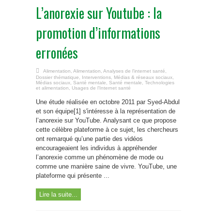
L’anorexie sur Youtube : la
promotion d’informations
erronées
Alimentation
,
Alimentation
,
Analyses de l'internet santé
,
Dossier thématique
,
Interventions
,
Médias & réseaux sociaux
,
Médias sociaux
,
Santé mentale
,
Santé mentale
,
Technologies
et alimentation
,
Usages de l'Internet santé
Une étude réalisée en octobre 2011 par Syed-Abdul
et son équipe[1] s'intéresse à la représentation de
l’anorexie sur YouTube. Analysant ce que propose
cette célèbre plateforme à ce sujet, les chercheurs
ont remarqué qu’une partie des vidéos
encourageaient les individus à appréhender
l’anorexie comme un phénomène de mode ou
comme une manière saine de vivre. YouTube, une
plateforme qui présente ...
Lire la suite...