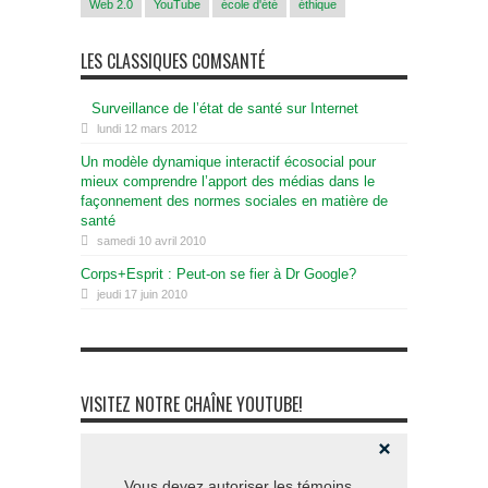
Web 2.0
YouTube
école d'été
éthique
LES CLASSIQUES COMSANTÉ
Surveillance de l’état de santé sur Internet
lundi 12 mars 2012
Un modèle dynamique interactif écosocial pour
mieux comprendre l’apport des médias dans le
façonnement des normes sociales en matière de
santé
samedi 10 avril 2010
Corps+Esprit : Peut-on se fier à Dr Google?
jeudi 17 juin 2010
VISITEZ NOTRE CHAÎNE YOUTUBE!
Vous devez autoriser les témoins