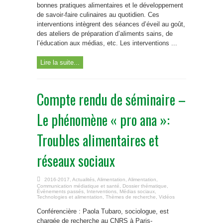
bonnes pratiques alimentaires et le développement
de savoir-faire culinaires au quotidien. Ces
interventions intègrent des séances d’éveil au goût,
des ateliers de préparation d’aliments sains, de
l’éducation aux médias, etc. Les interventions ...
Lire la suite...
Compte rendu de séminaire –
Le phénomène « pro ana »:
Troubles alimentaires et
réseaux sociaux
2016-2017
,
Actualités
,
Alimentation
,
Alimentation
,
Communication médiatique et santé
,
Dossier thématique
,
Évènements passés
,
Interventions
,
Médias sociaux
,
Technologies et alimentation
,
Thèmes de recherche
,
Vidéos
Conférencière : Paola Tubaro, sociologue, est
chargée de recherche au CNRS à Paris-