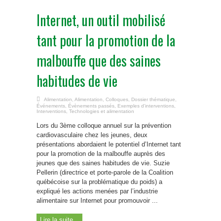
Internet, un outil mobilisé
tant pour la promotion de la
malbouffe que des saines
habitudes de vie
Alimentation
,
Alimentation
,
Colloques
,
Dossier thématique
,
Événements
,
Évènements passés
,
Exemples d'interventions
,
Interventions
,
Technologies et alimentation
Lors du 3ème colloque annuel sur la prévention
cardiovasculaire chez les jeunes, deux
présentations abordaient le potentiel d’Internet tant
pour la promotion de la malbouffe auprès des
jeunes que des saines habitudes de vie. Suzie
Pellerin (directrice et porte-parole de la Coalition
québécoise sur la problématique du poids) a
expliqué les actions menées par l’industrie
alimentaire sur Internet pour promouvoir ...
Lire la suite...