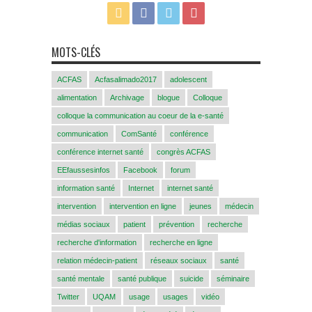
MOTS-CLÉS
ACFAS
Acfasalimado2017
adolescent
alimentation
Archivage
blogue
Colloque
colloque la communication au coeur de la e-santé
communication
ComSanté
conférence
conférence internet santé
congrès ACFAS
EEfaussesinfos
Facebook
forum
information santé
Internet
internet santé
intervention
intervention en ligne
jeunes
médecin
médias sociaux
patient
prévention
recherche
recherche d'information
recherche en ligne
relation médecin-patient
réseaux sociaux
santé
santé mentale
santé publique
suicide
séminaire
Twitter
UQAM
usage
usages
vidéo