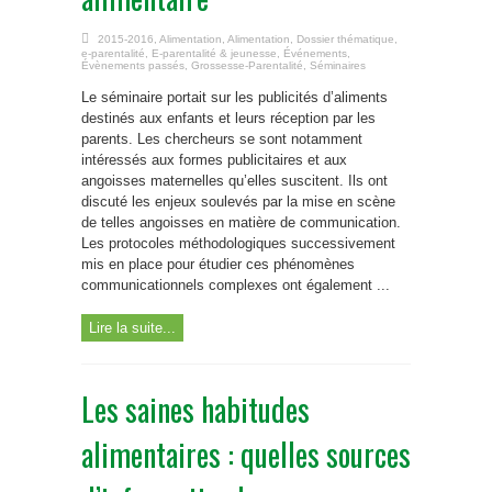
2015-2016
,
Alimentation
,
Alimentation
,
Dossier thématique
,
e-parentalité
,
E-parentalité & jeunesse
,
Événements
,
Évènements passés
,
Grossesse-Parentalité
,
Séminaires
Le séminaire portait sur les publicités d’aliments
destinés aux enfants et leurs réception par les
parents. Les chercheurs se sont notamment
intéressés aux formes publicitaires et aux
angoisses maternelles qu’elles suscitent. Ils ont
discuté les enjeux soulevés par la mise en scène
de telles angoisses en matière de communication.
Les protocoles méthodologiques successivement
mis en place pour étudier ces phénomènes
communicationnels complexes ont également ...
Lire la suite...
Les saines habitudes
alimentaires : quelles sources