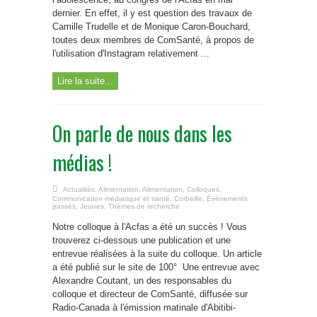
dernier. En effet, il y est question des travaux de
Camille Trudelle et de Monique Caron-Bouchard,
toutes deux membres de ComSanté, à propos de
l'utilisation d'Instagram relativement ...
Lire la suite...
On parle de nous dans les
médias !
Actualités
,
Alimentation
,
Alimentation
,
Colloques
,
Communication médiatique et santé
,
Corbeille
,
Évènements
passés
,
Jeunes
,
Thèmes de recherche
Notre colloque à l'Acfas a été un succès ! Vous
trouverez ci-dessous une publication et une
entrevue réalisées à la suite du colloque. Un article
a été publié sur le site de 100° Une entrevue avec
Alexandre Coutant, un des responsables du
colloque et directeur de ComSanté, diffusée sur
Radio-Canada à l'émission matinale d'Abitibi-