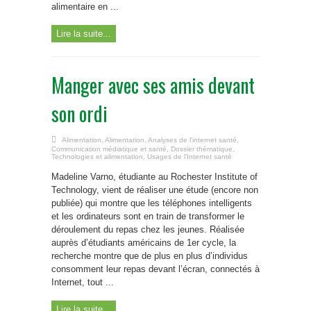
alimentaire en ...
Lire la suite...
Manger avec ses amis devant
son ordi
Alimentation
,
Alimentation
,
Analyses de l'internet santé
,
Communication médiatique et santé
,
Dossier thématique
,
Technologies et alimentation
,
Usages de l'Internet santé
Madeline Varno, étudiante au Rochester Institute of
Technology, vient de réaliser une étude (encore non
publiée) qui montre que les téléphones intelligents
et les ordinateurs sont en train de transformer le
déroulement du repas chez les jeunes. Réalisée
auprès d’étudiants américains de 1er cycle, la
recherche montre que de plus en plus d’individus
consomment leur repas devant l’écran, connectés à
Internet, tout ...
Lire la suite...