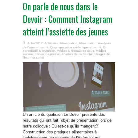
On parle de nous dans le
Devoir : Comment Instagram
atteint l’assiette des jeunes
Acfas2017
,
Actualités
,
Alimentation
,
Alimentation
,
Analyses
de l'internet santé
,
Communication médiatique et santé
,
E-
parentalité & jeunesse
,
Médias & réseaux sociaux
,
Médias
sociaux
,
Revue de presse
,
Thèmes de recherche
,
Usages de
l'Internet santé
Un article du quotidien Le Devoir présente des
résultats qui ont fait l'objet de présentation lors de
notre colloque : Qu’est-ce qu’ils mangent?
Construction des pratiques alimentaires à
l’adolescence, au congrès de l'Acfas en mai