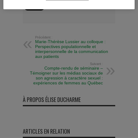
Précédent :
Marie-Thérèse Lussier au colloque :
Perspectives populationnelle et
interpersonnelle de la communication
aux patients
Suivant :
Compte-rendu de séminaire –
Témoigner sur les médias sociaux de
son agression à caractère sexuel :
expériences de femmes au Québec
À PROPOS ÉLISE DUCHARME
ARTICLES EN RELATION