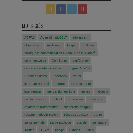
MOTS-CLÉS
ACFAS
Acfasalimado2017
adolescent
alimentation
Archivage
blogue
Colloque
colloque la communication au coeur de la e-santé
communication
ComSanté
conférence
conférence internet santé
congrès ACFAS
EEfaussesinfos
Facebook
forum
information santé
Internet
internet santé
intervention
intervention en ligne
jeunes
médecin
médias sociaux
patient
prévention
recherche
recherche d'information
recherche en ligne
relation médecin-patient
réseaux sociaux
santé
santé mentale
santé publique
suicide
séminaire
Twitter
UQAM
usage
usages
vidéo