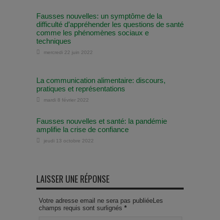
Fausses nouvelles: un symptôme de la
difficulté d’appréhender les questions de santé
comme les phénomènes sociaux e
techniques
mercredi 22 juin 2022
La communication alimentaire: discours,
pratiques et représentations
mardi 8 février 2022
Fausses nouvelles et santé: la pandémie
amplifie la crise de confiance
jeudi 13 octobre 2022
LAISSER UNE RÉPONSE
Votre adresse email ne sera pas publiéeLes
champs requis sont surlignés
*