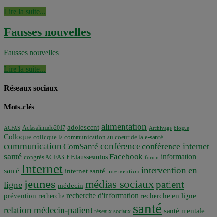
Lire la suite...
Fausses nouvelles
Fausses nouvelles
Lire la suite...
Réseaux sociaux
Mots-clés
alimentation
adolescent
Acfasalimado2017
ACFAS
Archivage
blogue
Colloque
colloque la communication au coeur de la e-santé
communication
conférence
conférence internet
ComSanté
santé
Facebook
information
EEfaussesinfos
congrès ACFAS
forum
Internet
intervention en
santé
internet santé
intervention
jeunes
médias sociaux
patient
ligne
médecin
recherche d'information
prévention
recherche en ligne
recherche
santé
relation médecin-patient
santé mentale
réseaux sociaux