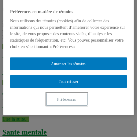
Non classé
Préférences en matière de témoins
À propos de ComSanté Description et mission Axes de recherche
Nous utilisons des témoins (cookies) afin de collecter des
Équipe de coordination Partenaires Financement Productions
informations qui nous permettent d’améliorer votre expérience sur
signées ComSanté Projets réalisés Publications Liste des
le site, de vous proposer des contenus vidéo, d’analyser les
publications de nos membres
statistiques de fréquentation, etc. Vous pouvez personnaliser votre
Lire la suite...
choix en sélectionnant « Préférences ».
Vidéos produits par ComSanté
Autoriser les témoins
Vidéos
Tout refuser
Lire la suite...
Télé-santé & Internet santé
Préférences
Télé-santé & Internet santé
Lire la suite...
Santé mentale