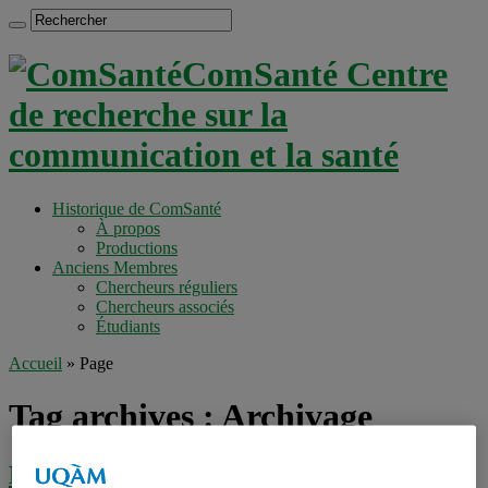
ComSanté Centre
de recherche sur la
communication et la santé
Historique de ComSanté
À propos
Productions
Anciens Membres
Chercheurs réguliers
Chercheurs associés
Étudiants
Accueil
»
Page
Tag archives :
Archivage
Historique de ComSanté