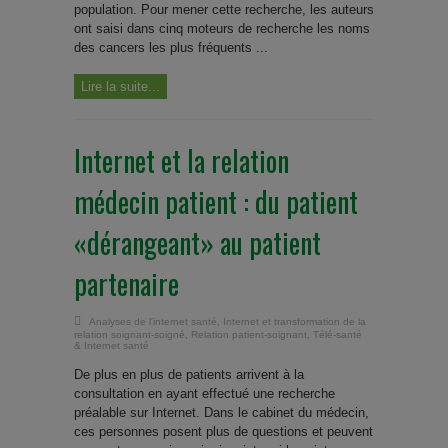
population. Pour mener cette recherche, les auteurs
ont saisi dans cinq moteurs de recherche les noms
des cancers les plus fréquents ...
Lire la suite...
Internet et la relation
médecin patient : du patient
«dérangeant» au patient
partenaire
Analyses de l'internet santé
,
Internet et transformation de la
relation soignant-soigné
,
Relation patient-soignant
,
Télé-santé
& Internet santé
De plus en plus de patients arrivent à la
consultation en ayant effectué une recherche
préalable sur Internet. Dans le cabinet du médecin,
ces personnes posent plus de questions et peuvent