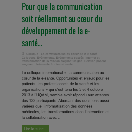
Pour que la communication
soit réellement au cœur du
développement de la e-
santé…
Colloque - La communication au coeur de la e-santé
,
Colloques
,
Événements
,
Évènements passés
,
Internet et
transformation de la relation soignant-soigné
,
Relation patient-
soignant
,
Télé-santé & Internet santé
Le colloque international « La communication au
cœur de la e-santé. Opportunités et enjeux pour les
patients, les professionnels de la santé et les
organisations » qui s’est tenu les 3 et 4 octobre
2013 à l’UQÀM, semble avoir répondu aux attentes
des 133 participants. Abordant des questions aussi
variées que l’informatisation des données
médicales, les transformations dans l’interaction et
la collaboration avec ...
Lire la suite...