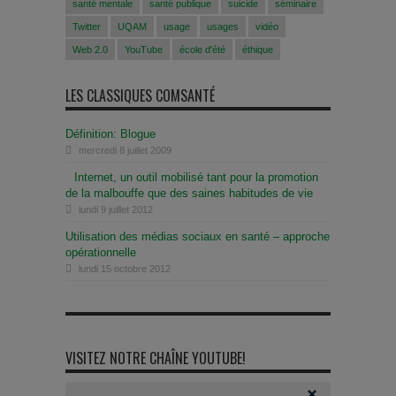
santé mentale
santé publique
suicide
séminaire
Twitter
UQAM
usage
usages
vidéo
Web 2.0
YouTube
école d'été
éthique
LES CLASSIQUES COMSANTÉ
Définition: Blogue
mercredi 8 juillet 2009
Internet, un outil mobilisé tant pour la promotion
de la malbouffe que des saines habitudes de vie
lundi 9 juillet 2012
Utilisation des médias sociaux en santé – approche
opérationnelle
lundi 15 octobre 2012
VISITEZ NOTRE CHAÎNE YOUTUBE!