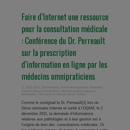
Faire d’Internet une ressource
pour la consultation médicale
: Conférence du Dr. Perreault
sur la prescription
d’information en ligne par les
médecins omnipraticiens
2011-2012
,
Événements
,
Évènements passés
,
Exemples
d'interventions
,
Interventions
,
Relation patient-soignant
,
Séminaires
,
Télé-santé & Internet santé
,
Vidéos
Comme le soulignait le Dr. Perreault[1] lors du
2ème séminaire Internet et santé à l’UQAM, le 2
décembre 2011, la demande d’informations
relatives aux pathologies et à leur gestion est à
l’origine de bien des consultations médicales. Or