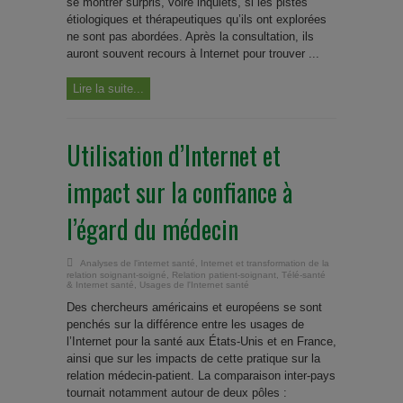
se montrer surpris, voire inquiets, si les pistes
étiologiques et thérapeutiques qu’ils ont explorées
ne sont pas abordées. Après la consultation, ils
auront souvent recours à Internet pour trouver ...
Lire la suite...
Utilisation d’Internet et
impact sur la confiance à
l’égard du médecin
Analyses de l'internet santé
,
Internet et transformation de la
relation soignant-soigné
,
Relation patient-soignant
,
Télé-santé
& Internet santé
,
Usages de l'Internet santé
Des chercheurs américains et européens se sont
penchés sur la différence entre les usages de
l’Internet pour la santé aux États-Unis et en France,
ainsi que sur les impacts de cette pratique sur la
relation médecin-patient. La comparaison inter-pays
tournait notamment autour de deux pôles :