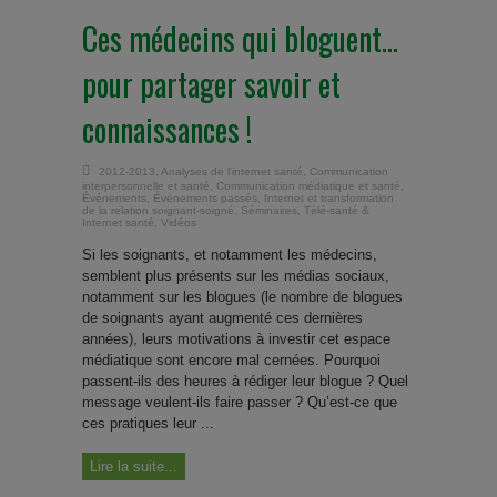
Ces médecins qui bloguent…
pour partager savoir et
connaissances !
2012-2013
,
Analyses de l'internet santé
,
Communication
interpersonnelle et santé
,
Communication médiatique et santé
,
Événements
,
Évènements passés
,
Internet et transformation
de la relation soignant-soigné
,
Séminaires
,
Télé-santé &
Internet santé
,
Vidéos
Si les soignants, et notamment les médecins,
semblent plus présents sur les médias sociaux,
notamment sur les blogues (le nombre de blogues
de soignants ayant augmenté ces dernières
années), leurs motivations à investir cet espace
médiatique sont encore mal cernées. Pourquoi
passent-ils des heures à rédiger leur blogue ? Quel
message veulent-ils faire passer ? Qu’est-ce que
ces pratiques leur ...
Lire la suite...