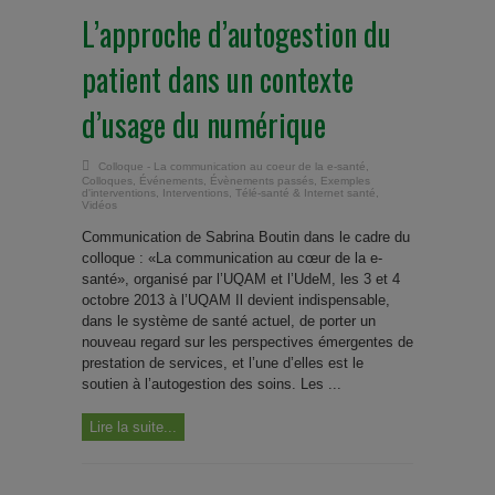
L’approche d’autogestion du
patient dans un contexte
d’usage du numérique
Colloque - La communication au coeur de la e-santé
,
Colloques
,
Événements
,
Évènements passés
,
Exemples
d'interventions
,
Interventions
,
Télé-santé & Internet santé
,
Vidéos
Communication de Sabrina Boutin dans le cadre du
colloque : «La communication au cœur de la e-
santé», organisé par l’UQAM et l’UdeM, les 3 et 4
octobre 2013 à l’UQAM Il devient indispensable,
dans le système de santé actuel, de porter un
nouveau regard sur les perspectives émergentes de
prestation de services, et l’une d’elles est le
soutien à l’autogestion des soins. Les ...
Lire la suite...