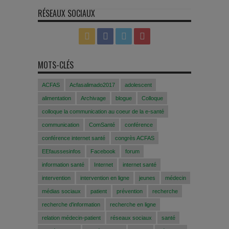
RÉSEAUX SOCIAUX
MOTS-CLÉS
ACFAS
Acfasalimado2017
adolescent
alimentation
Archivage
blogue
Colloque
colloque la communication au coeur de la e-santé
communication
ComSanté
conférence
conférence internet santé
congrès ACFAS
EEfaussesinfos
Facebook
forum
information santé
Internet
internet santé
intervention
intervention en ligne
jeunes
médecin
médias sociaux
patient
prévention
recherche
recherche d'information
recherche en ligne
relation médecin-patient
réseaux sociaux
santé