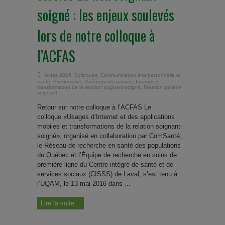
soigné : les enjeux soulevés
lors de notre colloque à
l’ACFAS
Acfas 2016
,
Colloques
,
Communication interpersonnelle et
santé
,
Événements
,
Évènements passés
,
Internet et
transformation de la relation soignant-soigné
,
Relation patient-
soignant
Retour sur notre colloque à l’ACFAS Le
colloque «Usages d’Internet et des applications
mobiles et transformations de la relation soignant-
soigné», organisé en collaboration par ComSanté,
le Réseau de recherche en santé des populations
du Québec et l’Équipe de recherche en soins de
première ligne du Centre intégré de santé et de
services sociaux (CISSS) de Laval, s’est tenu à
l’UQAM, le 13 mai 2016 dans ...
Lire la suite...