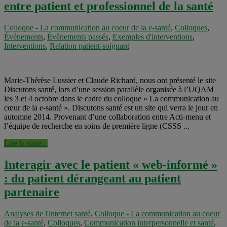
entre patient et professionnel de la santé
Colloque - La communication au coeur de la e-santé
,
Colloques
,
Événements
,
Évènements passés
,
Exemples d'interventions
,
Interventions
,
Relation patient-soignant
Marie-Thérèse Lussier et Claude Richard, nous ont présenté le site
Discutons santé, lors d’une session parallèle organisée à l’UQAM
les 3 et 4 octobre dans le cadre du colloque « La communication au
cœur de la e-santé ». Discutons santé est un site qui verra le jour en
automne 2014. Provenant d’une collaboration entre Acti-menu et
l’équipe de recherche en soins de première ligne (CSSS ...
Lire la suite...
Interagir avec le patient « web-informé »
: du patient dérangeant au patient
partenaire
Analyses de l'internet santé
,
Colloque - La communication au coeur
de la e-santé
,
Colloques
,
Communication interpersonnelle et santé
,