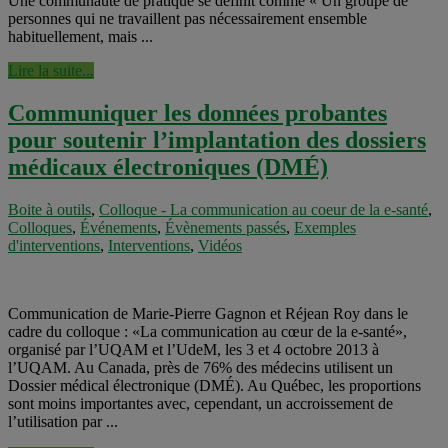
Une communauté de pratique se définit comme « Un groupe de
personnes qui ne travaillent pas nécessairement ensemble
habituellement, mais ...
Lire la suite...
Communiquer les données probantes
pour soutenir l’implantation des dossiers
médicaux électroniques (DMÉ)
Boite à outils
,
Colloque - La communication au coeur de la e-santé
,
Colloques
,
Événements
,
Évènements passés
,
Exemples
d'interventions
,
Interventions
,
Vidéos
Communication de Marie-Pierre Gagnon et Réjean Roy dans le
cadre du colloque : «La communication au cœur de la e-santé»,
organisé par l’UQAM et l’UdeM, les 3 et 4 octobre 2013 à
l’UQAM. Au Canada, près de 76% des médecins utilisent un
Dossier médical électronique (DMÉ). Au Québec, les proportions
sont moins importantes avec, cependant, un accroissement de
l’utilisation par ...