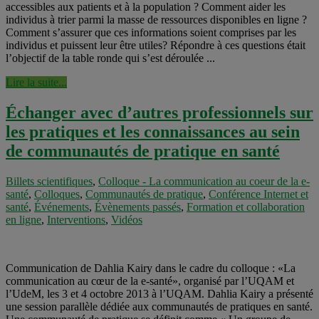
accessibles aux patients et à la population ? Comment aider les
individus à trier parmi la masse de ressources disponibles en ligne ?
Comment s’assurer que ces informations soient comprises par les
individus et puissent leur être utiles? Répondre à ces questions était
l’objectif de la table ronde qui s’est déroulée ...
Lire la suite...
Échanger avec d’autres professionnels sur
les pratiques et les connaissances au sein
de communautés de pratique en santé
Billets scientifiques
,
Colloque - La communication au coeur de la e-
santé
,
Colloques
,
Communautés de pratique
,
Conférence Internet et
santé
,
Événements
,
Évènements passés
,
Formation et collaboration
en ligne
,
Interventions
,
Vidéos
Communication de Dahlia Kairy dans le cadre du colloque : «La
communication au cœur de la e-santé», organisé par l’UQAM et
l’UdeM, les 3 et 4 octobre 2013 à l’UQAM. Dahlia Kairy a présenté
une session parallèle dédiée aux communautés de pratiques en santé.