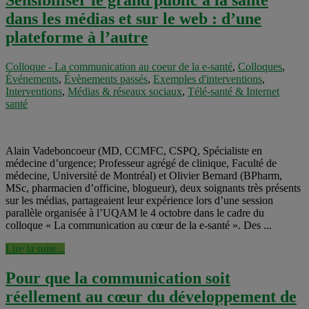
Sensibiliser le grand public à la santé
dans les médias et sur le web : d’une
plateforme à l’autre
Colloque - La communication au coeur de la e-santé
,
Colloques
,
Événements
,
Évènements passés
,
Exemples d'interventions
,
Interventions
,
Médias & réseaux sociaux
,
Télé-santé & Internet
santé
Alain Vadeboncoeur (MD, CCMFC, CSPQ, Spécialiste en
médecine d’urgence; Professeur agrégé de clinique, Faculté de
médecine, Université de Montréal) et Olivier Bernard (BPharm,
MSc, pharmacien d’officine, blogueur), deux soignants très présents
sur les médias, partageaient leur expérience lors d’une session
parallèle organisée à l’UQAM le 4 octobre dans le cadre du
colloque « La communication au cœur de la e-santé ». Des ...
Lire la suite...
Pour que la communication soit
réellement au cœur du développement de