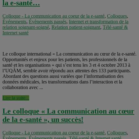
la e-santé…
Colloque - La communication au coeur de la e-santé
,
Colloques
,
Événements
,
Évènements passés
,
Internet et transformation de la
relation soignant-soigné
,
Relation patient-soignant
,
Télé-santé &
Internet santé
Le colloque international « La communication au cœur de la e-santé.
Opportunités et enjeux pour les patients, les professionnels de la
santé et les organisations » qui s’est tenu les 3 et 4 octobre 2013 à
l’UQÀM, semble avoir répondu aux attentes des 133 participants.
Abordant des questions aussi variées que l’informatisation des
données médicales, les transformations dans l’interaction et la
collaboration avec ...
Lire la suite...
Le colloque « La communication au cœur
de la e-santé », un succès!
Colloque - La communication au coeur de la e-santé
,
Colloques
,
Événements
,
Évènements passés
,
Télé-santé & Internet santé