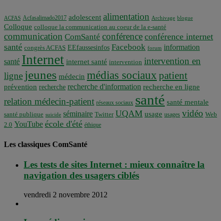
alimentation
adolescent
Acfasalimado2017
ACFAS
Archivage
blogue
Colloque
colloque la communication au coeur de la e-santé
communication
conférence
conférence internet
ComSanté
santé
Facebook
information
EEfaussesinfos
congrès ACFAS
forum
Internet
intervention en
santé
internet santé
intervention
jeunes
médias sociaux
patient
ligne
médecin
recherche d'information
prévention
recherche en ligne
recherche
santé
relation médecin-patient
santé mentale
réseaux sociaux
vidéo
UQAM
séminaire
usage
santé publique
Twitter
usages
Web
suicide
école d'été
YouTube
2.0
éthique
Les classiques ComSanté
Les tests de sites Internet : mieux connaître la
navigation des usagers ciblés
vendredi 2 novembre 2012