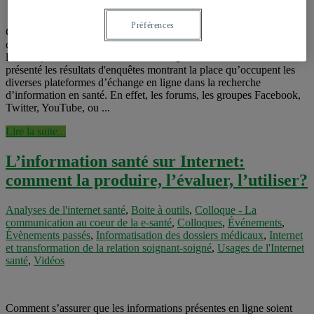
Préférences
Communication de Christine Thoër dans le cadre du colloque : «La
communication au cœur de la e-santé», organisé par l’UQAM et
l’UdeM, les 3 et 4 octobre 2013 à l’UQAM. Christine Thoër a
présenté les résultats d'enquêtes montrant la place qu’occupent les
diverses plateformes d’échange en ligne dans la recherche
d’information en santé. En effet, les forums, les groupes Facebook,
Twitter, YouTube, ou ...
Lire la suite...
L’information santé sur Internet:
comment la produire, l’évaluer, l’utiliser?
Analyses de l'internet santé
,
Boite à outils
,
Colloque - La
communication au coeur de la e-santé
,
Colloques
,
Événements
,
Évènements passés
,
Informatisation des dossiers médicaux
,
Internet
et transformation de la relation soignant-soigné
,
Usages de l'Internet
santé
,
Vidéos
Comment s’assurer que les informations présentes en ligne soient