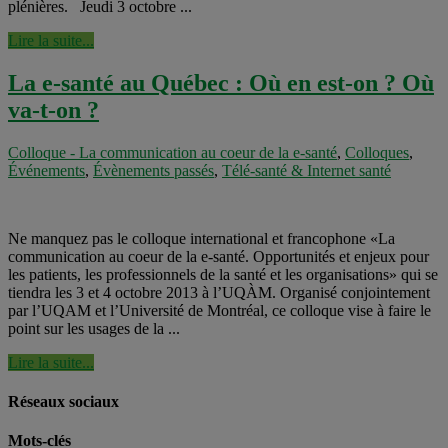
plénières. Jeudi 3 octobre ...
Lire la suite...
La e-santé au Québec : Où en est-on ? Où
va-t-on ?
Colloque - La communication au coeur de la e-santé
,
Colloques
,
Événements
,
Évènements passés
,
Télé-santé & Internet santé
Ne manquez pas le colloque international et francophone «La
communication au coeur de la e-santé. Opportunités et enjeux pour
les patients, les professionnels de la santé et les organisations» qui se
tiendra les 3 et 4 octobre 2013 à l’UQÀM. Organisé conjointement
par l’UQAM et l’Université de Montréal, ce colloque vise à faire le
point sur les usages de la ...
Lire la suite...
Réseaux sociaux
Mots-clés