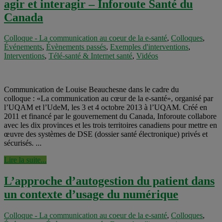
agir et interagir – Inforoute Santé du
Canada
Colloque - La communication au coeur de la e-santé
,
Colloques
,
Événements
,
Évènements passés
,
Exemples d'interventions
,
Interventions
,
Télé-santé & Internet santé
,
Vidéos
Communication de Louise Beauchesne dans le cadre du
colloque : «La communication au cœur de la e-santé», organisé par
l’UQAM et l’UdeM, les 3 et 4 octobre 2013 à l’UQAM. Créé en
2011 et financé par le gouvernement du Canada, Inforoute collabore
avec les dix provinces et les trois territoires canadiens pour mettre en
œuvre des systèmes de DSE (dossier santé électronique) privés et
sécurisés. ...
Lire la suite...
L’approche d’autogestion du patient dans
un contexte d’usage du numérique
Colloque - La communication au coeur de la e-santé
,
Colloques
,