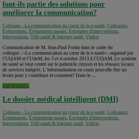
font-ils partie des solutions pour
améliorer la communication?
Colloque - La communication au coeur de la e-santé
,
Colloques
,
Événements
,
Évènements passés
,
Exemples d'interventions
,
Interventions
,
Télé-santé & Internet santé
,
Vidéos
Communication de M. Jean-Paul Fortin dans le cadre du
colloque : «La communication au cœur de la e-santé», organisé par
l’UQAM et l’UdeM, les 3 et 4 octobre 2013 à l’UQAM. Le système
de santé se veut centré sur le patient/le citoyen et les réseaux locaux
de services intégrés. L’informatisation en cours peut-elle être un
levier pour y contribuer et comment? Dans le ...
Lire la suite...
Le dossier médical intelligent (DMI)
Colloque - La communication au coeur de la e-santé
,
Colloques
,
Événements
,
Évènements passés
,
Exemples d'interventions
,
Interventions
,
Télé-santé & Internet santé
,
Vidéos