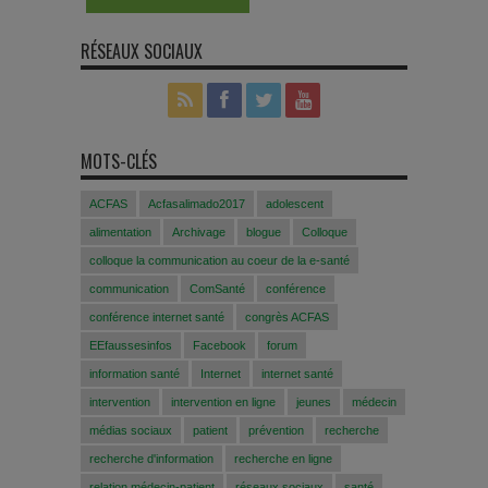
RÉSEAUX SOCIAUX
MOTS-CLÉS
ACFAS
Acfasalimado2017
adolescent
alimentation
Archivage
blogue
Colloque
colloque la communication au coeur de la e-santé
communication
ComSanté
conférence
conférence internet santé
congrès ACFAS
EEfaussesinfos
Facebook
forum
information santé
Internet
internet santé
intervention
intervention en ligne
jeunes
médecin
médias sociaux
patient
prévention
recherche
recherche d'information
recherche en ligne
relation médecin-patient
réseaux sociaux
santé