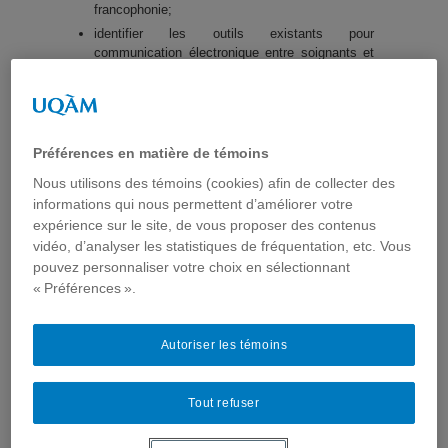
francophonie;
identifier les outils existants pour
communication électronique entre soignants et
avec les patients et en expliquer les avantages
et désavantages;
utiliser un exemple d’outil électronique de
communication pour illustrer des défis et
Préférences en matière de témoins
solutions.
Nous utilisons des témoins (cookies) afin de collecter des
informations qui nous permettent d’améliorer votre
expérience sur le site, de vous proposer des contenus
vidéo, d’analyser les statistiques de fréquentation, etc. Vous
Quels sont les enjeux
pouvez personnaliser votre choix en sélectionnant
que soulève
« Préférences ».
l’utilisation d’Internet
par les soignants?
Autoriser les témoins
Du côté des soignants,
Tout refuser
il souligne qu’Internet
et les médias sociaux offrent de nouvelles
opportunités de communication entre