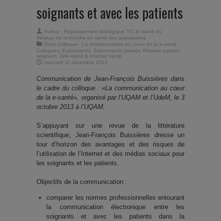
soignants et avec les patients
Auteur :
Regroupement stratégique TIC et santé du
Réseau de recherche en santé des populations
Dans
Colloque - La communication au coeur de la e-santé
,
Colloques
,
Événements
,
Évènements passés
,
Relation patient-
soignant
,
Télé-santé & Internet santé
mercredi 11 décembre 2013
Communication de Jean-François Buissières dans
le cadre du colloque : «La communication au cœur
de la e-santé», organisé par l’UQAM et l’UdeM, le 3
octobre 2013 à l’UQAM.
S’appuyant sur une revue de la littérature
scientifique, Jean-François Buissières dresse un
tour d’horizon des avantages et des risques de
l’utilisation de l’Internet et des médias sociaux pour
les soignants et les patients.
Objectifs de la communication :
comparer les normes professionnelles entourant
la communication électronique entre les
soignants et avec les patients dans la