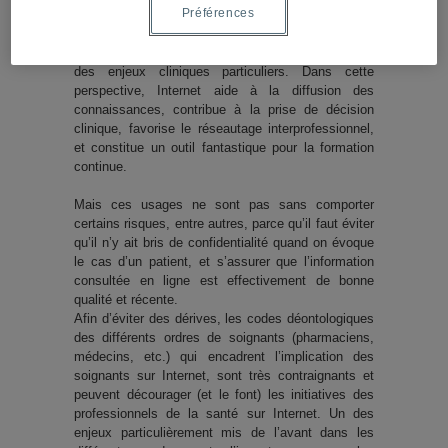
Préférences
professionnels, permettant de trouver et d’échanger
sur des données scientifiques récentes, de se
concerter entre pairs concernant des cas posant
des enjeux cliniques particuliers. Dans cette
perspective, Internet aide à la diffusion des
connaissances, contribue à la prise de décision
clinique, favorise le réseautage interprofessionnel,
et constitue un outil fantastique pour la formation
continue.
Mais ces usages ne sont pas sans comporter
certains risques, entre autres, parce qu’il faut éviter
qu’il n’y ait bris de confidentialité quand on évoque
le cas d’un patient, et s’assurer que l’information
consultée en ligne est effectivement de bonne
qualité et récente.
Afin d’éviter des dérives, les codes déontologiques
des différents ordres de soignants (pharmaciens,
médecins, etc.) qui encadrent l’implication des
soignants sur Internet, sont très contraignants et
peuvent décourager (et le font) les initiatives des
professionnels de la santé sur Internet. Un des
enjeux particulièrement mis de l’avant dans les