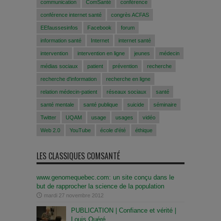
communication
ComSanté
conférence
conférence internet santé
congrès ACFAS
EEfaussesinfos
Facebook
forum
information santé
Internet
internet santé
intervention
intervention en ligne
jeunes
médecin
médias sociaux
patient
prévention
recherche
recherche d'information
recherche en ligne
relation médecin-patient
réseaux sociaux
santé
santé mentale
santé publique
suicide
séminaire
Twitter
UQAM
usage
usages
vidéo
Web 2.0
YouTube
école d'été
éthique
LES CLASSIQUES COMSANTÉ
www.genomequebec.com: un site conçu dans le
but de rapprocher la science de la population
mardi 27 novembre 2012
PUBLICATION | Confiance et vérité |
Louis Quéré