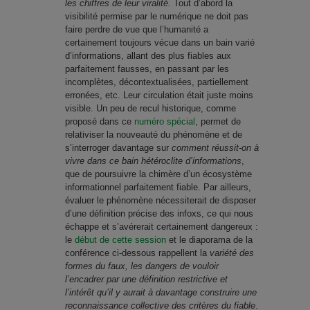
les chiffres de leur viralité.
Tout d’abord la
visibilité permise par le numérique ne doit pas
faire perdre de vue que l’humanité a
certainement toujours vécue dans un bain varié
d’informations, allant des plus fiables aux
parfaitement fausses, en passant par les
incomplètes, décontextualisées, partiellement
erronées, etc. Leur circulation était juste moins
visible. Un peu de recul historique, comme
proposé dans ce
numéro spécial
, permet de
relativiser la nouveauté du phénomène et de
s’interroger davantage sur
comment réussit-on à
vivre dans ce bain hétéroclite d’informations
,
que de poursuivre la chimère d’un écosystème
informationnel parfaitement fiable. Par ailleurs,
évaluer le phénomène nécessiterait de disposer
d’une définition précise des infoxs, ce qui nous
échappe et s’avérerait certainement dangereux :
le
début de cette session
et le diaporama de la
conférence ci-dessous rappellent la
variété des
formes du faux, les dangers de vouloir
l’encadrer par une définition restrictive et
l’intérêt qu’il y aurait à davantage construire une
reconnaissance collective des critères du fiable
.