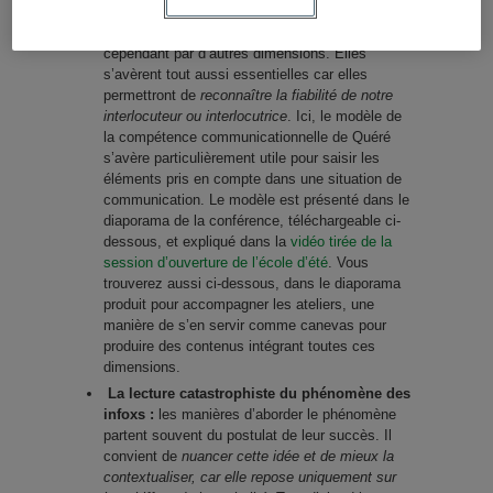
communication permettent de comprendre que
la reconnaissance de cet énoncé passe
cependant par d’autres dimensions. Elles
s’avèrent tout aussi essentielles car elles
permettront de
reconnaître la fiabilité de notre
interlocuteur ou interlocutrice
. Ici, le modèle de
la compétence communicationnelle de Quéré
s’avère particulièrement utile pour saisir les
éléments pris en compte dans une situation de
communication. Le modèle est présenté dans le
diaporama de la conférence, téléchargeable ci-
dessous, et expliqué dans la
vidéo tirée de la
session d’ouverture de l’école d’été
. Vous
trouverez aussi ci-dessous, dans le diaporama
produit pour accompagner les ateliers, une
manière de s’en servir comme canevas pour
produire des contenus intégrant toutes ces
dimensions.
La lecture catastrophiste du phénomène des
infoxs :
les manières d’aborder le phénomène
partent souvent du postulat de leur succès. Il
convient de
nuancer cette idée et de mieux la
contextualiser, car elle repose uniquement sur