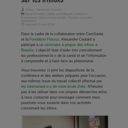
Auteur :
Alexandre Coutant
Dans
Actualités
,
Billets scientifiques
,
Colloques
,
Événements
,
Évènements passés
,
Fausses nouvelles
,
Séminaires
mercredi 10 avril 2019
Dans le cadre de la collaboration entre ComSanté
et la
Fondation Fiocruz
, Alexandre Coutant a
participé à un
séminaire à propos des infoxs à
Brasilia
. L’objectif était
d’aider très concrètement
les professionnel.le.s de la santé et de l’information
à comprendre et à faire face au phénomène.
Vous trouverez ci-joint les diapositives de la
conférence et des ateliers préparés pour l’occasion,
eux-mêmes issus du travail collectif effectué par
les intervenant.e.s de notre école d’été
. N’hésitez
pas à les utiliser dans vos propres démarches et/ou
à nous contacter pour envisager comment nous
pourrions vous soutenir dans vos activités
concernant les infoxs.