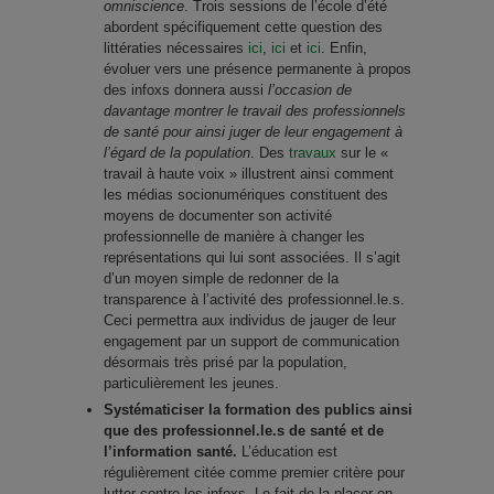
omniscience
. Trois sessions de l’école d’été
abordent spécifiquement cette question des
littératies nécessaires
ici
,
ici
et
ici
. Enfin,
évoluer vers une présence permanente à propos
des infoxs donnera aussi
l’occasion de
davantage montrer le travail des professionnels
de santé pour ainsi juger de leur engagement à
l’égard de la population
. Des
travaux
sur le «
travail à haute voix » illustrent ainsi comment
les médias socionumériques constituent des
moyens de documenter son activité
professionnelle de manière à changer les
représentations qui lui sont associées. Il s’agit
d’un moyen simple de redonner de la
transparence à l’activité des professionnel.le.s.
Ceci permettra aux individus de jauger de leur
engagement par un support de communication
désormais très prisé par la population,
particulièrement les jeunes.
Systématiciser la formation des publics ainsi
que des professionnel.le.s de santé et de
l’information santé.
L’éducation est
régulièrement citée comme premier critère pour
lutter contre les infoxs. Le fait de la placer en