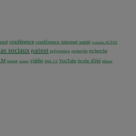
conférence
conférence internet santé
nté
congrès ACFAS
as sociaux
patient
recherche
prévention
recherche
vidéo
AM
école d'été
YouTube
usage
usages
Web 2.0
éthique