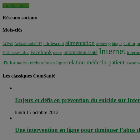
Lire la suite...
Réseaux sociaux
Mots-clés
alimentation
adolescent
Colloqu
Acfasalimado2017
ACFAS
Archivage
blogue
Internet
Facebook
information santé
interne
EEfaussesinfos
forum
relation médecin-patient
d'information
recherche en ligne
réseaux s
Les classiques ComSanté
Enjeux et défis en prévention du suicide sur Inte
lundi 15 octobre 2012
Une intervention en ligne pour diminuer l’abus d’