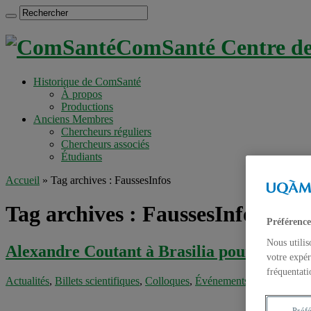
ComSanté Centre de 
Historique de ComSanté
À propos
Productions
Anciens Membres
Chercheurs réguliers
Chercheurs associés
Étudiants
Accueil
»
Tag archives : FaussesInfos
Tag archives :
FaussesInfos
Préférence
Nous utilis
Alexandre Coutant à Brasilia pour présente
votre expér
fréquentati
Actualités
,
Billets scientifiques
,
Colloques
,
Événements
,
Évènements 
Préf