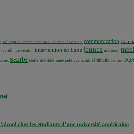
communication
ComSa
e
colloque la communication au coeur de la e-santé
jeunes
médi
intervention en ligne
t santé
médecin
intervention
santé
UQ
séminaire
santé mentale
santé publique
ociaux
Twitter
suicide
rnet
alcool chez les étudiants d’une université américaine