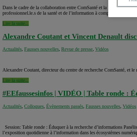
Dans le cadre de la collaboration entre ComSanté et la Fondation Fiocr
professionnel.le.s de la santé et de l’information à comprendre et à fai
Lire la suite...
Alexandre Coutant et Vincent Denault dis
Actualités
,
Fausses nouvelles
,
Revue de presse
,
Vidéos
Alexandre Coutant, directeur du centre de recherche ComSanté, et le
Lire la suite...
#EEfaussesinfos | VIDÉO | Table ronde : É
Actualités
,
Colloques
,
Évènements passés
,
Fausses nouvelles
,
Vidéos
Session: Table ronde : Éduquer à la recherche d’informations Panélist
l’exposition quotidienne à l’information dans les écosystèmes numérique