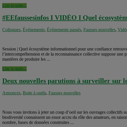
Lire la suite...
#EEfaussesinfos I VIDÉO I Quel écosystèm
Colloques
,
Événements
,
Évènements passés
,
Fausses nouvelles
,
Vidé
Session | Quel écosystème informationnel pour une confiance retrouvé
l’intercompréhension et de la reconnaissance collective suppose une 
manières de produire les ...
Lire la suite...
Deux nouvelles parutions à surveiller sur le
Annonces
,
Boite à outils
,
Fausses nouvelles
Nous vous invitons à jeter un coup d’oeil sur les ouvrages collectifs s
biodiversité connaissent un essor accru du rôle des amateurs, en rai
nombre, bases de données construites ...