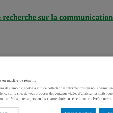
recherche sur la communication 
s en matière de témoins
ons des témoins (cookies) afin de collecter des informations qui nous permetten
r un séminaire sur les #infoxs
ience sur le site, de vous proposer des contenus vidéo, d’analyser les statistique
on, etc. Vous pouvez personnaliser votre choix en sélectionnant « Préférences ».
passés
,
Fausses nouvelles
,
Séminaires
érences
Autoriser les témoins
Tout