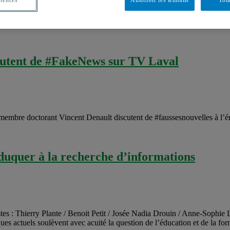
uz, Alexandre Coutant a participé à un séminaire à propos des infoxs à Br
re face au phénomène. Vous trouverez ci-joint les diapositives de la confé
cutent de #FakeNews sur TV Laval
 membre doctorant Vincent Denault discutent de #faussesnouvelles à l’
duquer à la recherche d’informations
es : Thierry Plante / Benoit Petit / Josée Nadia Drouin / Anne-Sophie L
s actuels soulèvent avec acuité la question de l’éducation et de la forma