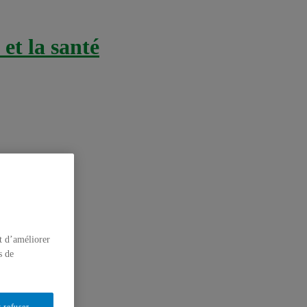
et la santé
t d’améliorer
s de
 refuser