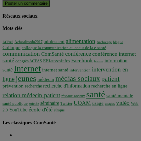
Réseaux sociaux
Mots-clés
alimentation
adolescent
Acfasalimado2017
ACFAS
Archivage
blogue
Colloque
colloque la communication au coeur de la e-santé
communication
conférence
conférence internet
ComSanté
santé
Facebook
information
EEfaussesinfos
congrès ACFAS
forum
Internet
intervention en
santé
internet santé
intervention
jeunes
médias sociaux
patient
ligne
médecin
recherche d'information
prévention
recherche en ligne
recherche
santé
relation médecin-patient
santé mentale
réseaux sociaux
vidéo
UQAM
séminaire
usage
santé publique
Twitter
usages
Web
suicide
école d'été
YouTube
2.0
éthique
Les classiques ComSanté