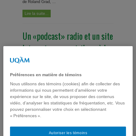
de Roland Grad, ...
Lire la suite...
Un «podcast» radio et un site
Internet pour contribuer à la
prévention du VIH chez les
minorités sexuelles latino-
Préférences en matière de témoins
américaines de l’Ontario
Nous utilisons des témoins (cookies) afin de collecter des
informations qui nous permettent d’améliorer votre
expérience sur le site, de vous proposer des contenus
Colloques
,
Communication médiatique et santé
,
Événements
,
Évènements passés
,
Exemples d'interventions
,
vidéo, d’analyser les statistiques de fréquentation, etc. Vous
Interventions
,
Minorités ethnoculturelles
,
Minorités sexuelles
,
Télé-santé & Internet santé
,
Vidéos
pouvez personnaliser votre choix en sélectionnant
« Préférences ».
Autoriser les témoins