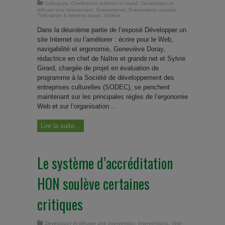
Colloques
,
Conférence Internet et santé
,
Développer et
diffuser une intervention
,
Événements
,
Évènements passés
,
Télé-santé & Internet santé
,
Vidéos
Dans la deuxième partie de l’exposé Développer un
site Internet ou l’améliorer : écrire pour le Web,
navigabilité et ergonomie, Geneviève Doray,
rédactrice en chef de Naître et grandir.net et Sylvie
Girard, chargée de projet en évaluation de
programme à la Société de développement des
entreprises culturelles (SODEC), se penchent
maintenant sur les principales règles de l’ergonomie
Web et sur l’organisation ...
Lire la suite...
Le système d’accréditation
HON soulève certaines
critiques
Développer et diffuser une intervention
,
Interventions
,
Télé-