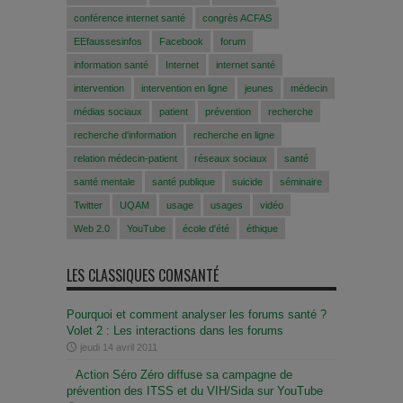
conférence internet santé
congrès ACFAS
EEfaussesinfos
Facebook
forum
information santé
Internet
internet santé
intervention
intervention en ligne
jeunes
médecin
médias sociaux
patient
prévention
recherche
recherche d'information
recherche en ligne
relation médecin-patient
réseaux sociaux
santé
santé mentale
santé publique
suicide
séminaire
Twitter
UQAM
usage
usages
vidéo
Web 2.0
YouTube
école d'été
éthique
LES CLASSIQUES COMSANTÉ
Pourquoi et comment analyser les forums santé ?
Volet 2 : Les interactions dans les forums
jeudi 14 avril 2011
Action Séro Zéro diffuse sa campagne de
prévention des ITSS et du VIH/Sida sur YouTube