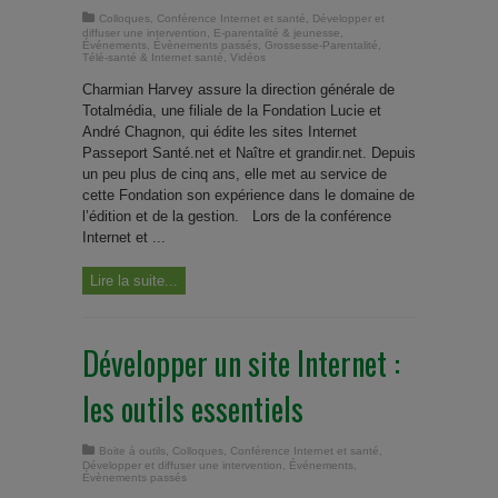
Colloques
,
Conférence Internet et santé
,
Développer et
diffuser une intervention
,
E-parentalité & jeunesse
,
Événements
,
Évènements passés
,
Grossesse-Parentalité
,
Télé-santé & Internet santé
,
Vidéos
Charmian Harvey assure la direction générale de
Totalmédia, une filiale de la Fondation Lucie et
André Chagnon, qui édite les sites Internet
Passeport Santé.net et Naître et grandir.net. Depuis
un peu plus de cinq ans, elle met au service de
cette Fondation son expérience dans le domaine de
l’édition et de la gestion. Lors de la conférence
Internet et ...
Lire la suite...
Développer un site Internet :
les outils essentiels
Boite à outils
,
Colloques
,
Conférence Internet et santé
,
Développer et diffuser une intervention
,
Événements
,
Évènements passés