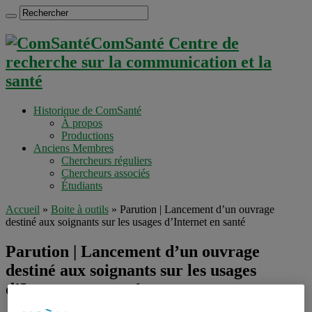
ComSanté Centre de
recherche sur la communication et la
santé
Historique de ComSanté
À propos
Productions
Anciens Membres
Chercheurs réguliers
Chercheurs associés
Étudiants
Accueil
»
Boite à outils
»
Parution | Lancement d’un ouvrage
destiné aux soignants sur les usages d’Internet en santé
Parution | Lancement d’un ouvrage
destiné aux soignants sur les usages
d’Internet en santé