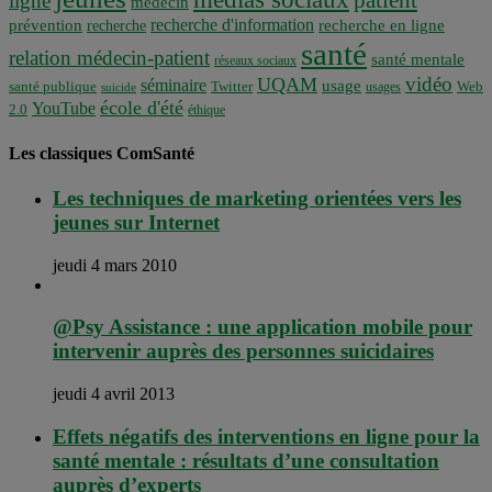
patient
ligne
médecin
recherche d'information
prévention
recherche en ligne
recherche
santé
relation médecin-patient
santé mentale
réseaux sociaux
vidéo
UQAM
séminaire
usage
santé publique
Twitter
usages
Web
suicide
école d'été
YouTube
2.0
éthique
Les classiques ComSanté
Les techniques de marketing orientées vers les
jeunes sur Internet
jeudi 4 mars 2010
@Psy Assistance : une application mobile pour
intervenir auprès des personnes suicidaires
jeudi 4 avril 2013
Effets négatifs des interventions en ligne pour la
santé mentale : résultats d’une consultation
auprès d’experts