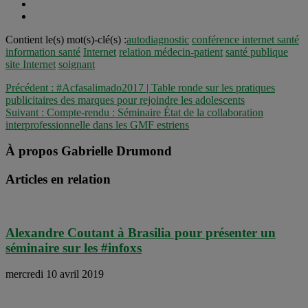
Contient le(s) mot(s)-clé(s) :
autodiagnostic
conférence internet santé
information santé
Internet
relation médecin-patient
santé publique
site Internet
soignant
Précédent :
#Acfasalimado2017 | Table ronde sur les pratiques
publicitaires des marques pour rejoindre les adolescents
Suivant :
Compte-rendu : Séminaire État de la collaboration
interprofessionnelle dans les GMF estriens
À propos Gabrielle Drumond
Articles en relation
Alexandre Coutant à Brasilia pour présenter un
séminaire sur les #infoxs
mercredi 10 avril 2019