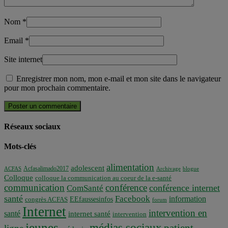
Nom
*
Email
*
Site internet
Enregistrer mon nom, mon e-mail et mon site dans le navigateur
pour mon prochain commentaire.
Réseaux sociaux
Mots-clés
alimentation
adolescent
Acfasalimado2017
ACFAS
Archivage
blogue
Colloque
colloque la communication au coeur de la e-santé
communication
conférence
conférence internet
ComSanté
santé
Facebook
information
EEfaussesinfos
congrès ACFAS
forum
Internet
intervention en
santé
internet santé
intervention
jeunes
médias sociaux