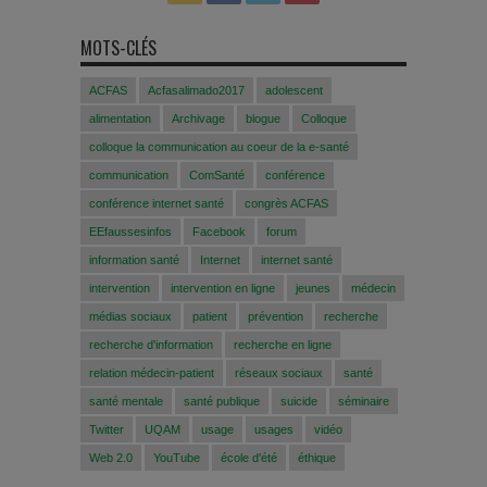
MOTS-CLÉS
ACFAS
Acfasalimado2017
adolescent
alimentation
Archivage
blogue
Colloque
colloque la communication au coeur de la e-santé
communication
ComSanté
conférence
conférence internet santé
congrès ACFAS
EEfaussesinfos
Facebook
forum
information santé
Internet
internet santé
intervention
intervention en ligne
jeunes
médecin
médias sociaux
patient
prévention
recherche
recherche d'information
recherche en ligne
relation médecin-patient
réseaux sociaux
santé
santé mentale
santé publique
suicide
séminaire
Twitter
UQAM
usage
usages
vidéo
Web 2.0
YouTube
école d'été
éthique