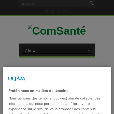
Accueil
»
Tag archives : PUM
Tag archives :
PUM
Préférences en matière de témoins
Deux nouvelles parutions à
Nous utilisons des témoins (cookies) afin de collecter des
informations qui nous permettent d’améliorer votre
surveiller sur les
expérience sur le site, de vous proposer des contenus