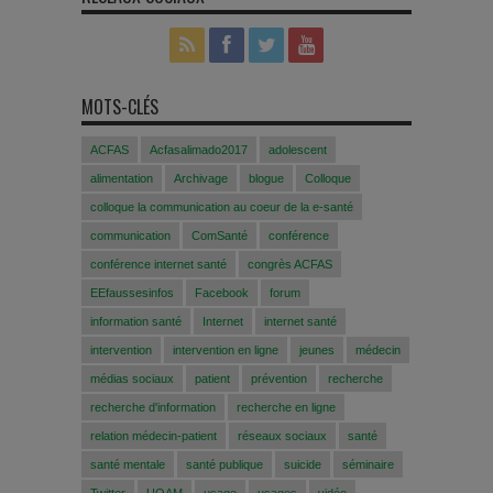
MOTS-CLÉS
ACFAS
Acfasalimado2017
adolescent
alimentation
Archivage
blogue
Colloque
colloque la communication au coeur de la e-santé
communication
ComSanté
conférence
conférence internet santé
congrès ACFAS
EEfaussesinfos
Facebook
forum
information santé
Internet
internet santé
intervention
intervention en ligne
jeunes
médecin
médias sociaux
patient
prévention
recherche
recherche d'information
recherche en ligne
relation médecin-patient
réseaux sociaux
santé
santé mentale
santé publique
suicide
séminaire
Twitter
UQAM
usage
usages
vidéo