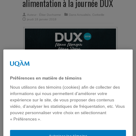
alimentation à la journée DUX
Auteur :
Élise Ducharme
Dans
Actualités
,
Corbeille
jeudi 18 janvier 2018
Préférences en matière de témoins
Alexandre Coutant, directeur de ComSanté,
Nous utilisons des témoins (cookies) afin de collecter des
participera à la journée
DUX Mieux manger et
informations qui nous permettent d’améliorer votre
mieux vivre
qui s’intitule cette année :
La révolution
expérience sur le site, de vous proposer des contenus
alimentaire : construire le future pour une
vidéo, d’analyser les statistiques de fréquentation, etc. Vous
alimentation saine, durable et attrayante
. M.
Coutant développe, dans une perspective
pouvez personnaliser votre choix en sélectionnant
sociotechnique une expertise visant à comprendre
« Préférences ».
et à restituer la place plus ou moins importante que
prend le numérique, tant dans les métiers des
communicateurs que dans nos activités