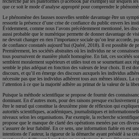
recherche par les plateformes (Facebook par exemple) sur lesquels les
que ce soit le mode d’analyse approprié pour comprendre le phénomèn
Le phénomène des fausses nouvelles semble davantage être un symptôme 
ressortir la présence d’une crise de confiance du public envers les ins
Évidemment, comme nous l’avons précédemment mentionné, les discours 
aussi probable que le numérique permette de donner davantage de visibi
ne devrait changer en rien l’importance sociale qu’on leur accorde, p
de confiance constatés aujourd’hui (Quéré, 2018). Il est possible de p
Premièrement, les sociétés abstraites où les individus ne se connaisse
tous poursuivent de manière plutôt homogène. En fait, ces sociétés sont
semblent moralement supérieurs et utiles tout en se soumettant aux règ
semble le plus adéquat en fonction des valeurs de leur choix. Il est do
discours, et qu’il en émerge des discours auxquels les individus adhèr
nécessite pas que les individus adhèrent tous aux mêmes idéaux. La compl
l’attention à ce que la majorité adhère au primat de la valeur de la lib
Puisque la méthode scientifique se propose de fournir des connaissances 
dominant. En d’autres mots, pour des raisons presque exclusivement pra
être le nœud qui constitue la deuxième piste de réflexion qui expliquer
autorités scientifiques, académiques, journalistiques et informationnel
niveaux selon les organisations. Par exemple, la recherche scientifiqu
propose que le manque de clarté des opérations menées par ces diverses 
s’assurer de leur fiabilité. En ce sens, une information fiable en est u
intentions de l’auteur, la rigueur de la démarche ayant présidé à sa cr