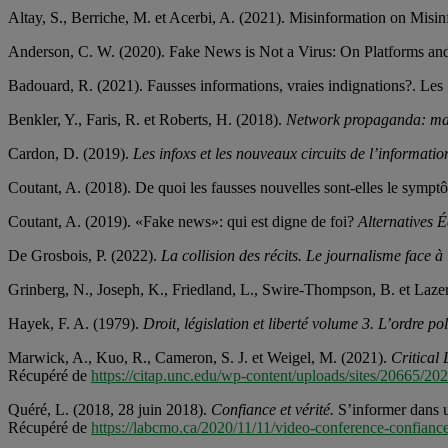
Altay, S., Berriche, M. et Acerbi, A. (2021). Misinformation on Mis
Anderson, C. W. (2020). Fake News is Not a Virus: On Platforms and
Badouard, R. (2021). Fausses informations, vraies indignations?. Le
Benkler, Y., Faris, R. et Roberts, H. (2018).
Network propaganda: mani
Cardon, D. (2019).
Les infoxs et les nouveaux circuits de l’informati
Coutant, A. (2018). De quoi les fausses nouvelles sont-elles le symp
Coutant, A. (2019). «Fake news»: qui est digne de foi?
Alternatives 
De Grosbois, P. (2022).
La collision des récits. Le journalisme face à
Grinberg, N., Joseph, K., Friedland, L., Swire-Thompson, B. et Lazer
Hayek, F. A. (1979).
Droit, législation et liberté volume 3. L’ordre po
Marwick, A., Kuo, R., Cameron, S. J. et Weigel, M. (2021).
Critical
Récupéré de
https://citap.unc.edu/wp-content/uploads/sites/20665
Quéré, L. (2018, 28 juin 2018).
Confiance et vérité.
S’informer dans u
Récupéré de
https://labcmo.ca/2020/11/11/video-conference-confiance-