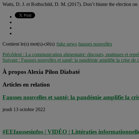
Watts, D. J. et Rothschild, D. M. (2017). Don’t blame the election o
Contient le(s) mot(s)-clé(s) :
fake news
fausses nouvelles
Précédent :
La communication alimentaire: discours, pratiques et repré
Suivant :
Fausses nouvelles et santé: la pandémie amplifie la crise de 
À propos Alexia Pilon Diabaté
Articles en relation
Fausses nouvelles et santé: la pandémie amplifie la cri
jeudi 13 octobre 2022
#EEfaussesinfos | VIDÉO | Littératies informationnell