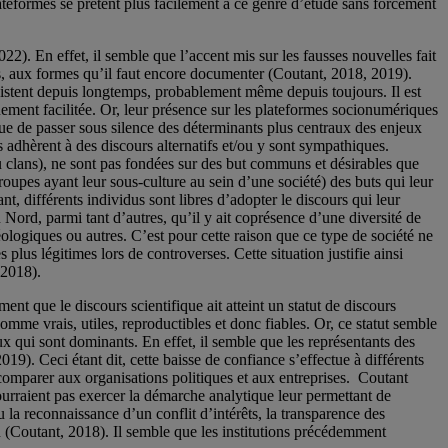
ateformes se prêtent plus facilement à ce genre d’étude sans forcément
. En effet, il semble que l’accent mis sur les fausses nouvelles fait
ques, aux formes qu’il faut encore documenter (Coutant, 2018, 2019).
istent depuis longtemps, probablement même depuis toujours. Il est
uement facilitée. Or, leur présence sur les plateformes socionumériques
ue de passer sous silence des déterminants plus centraux des enjeux
 adhèrent à des discours alternatifs et/ou y sont sympathiques.
ou clans), ne sont pas fondées sur des but communs et désirables que
roupes ayant leur sous-culture au sein d’une société) des buts qui leur
ant, différents individus sont libres d’adopter le discours qui leur
 Nord, parmi tant d’autres, qu’il y ait coprésence d’une diversité de
ologiques ou autres. C’est pour cette raison que ce type de société ne
plus légitimes lors de controverses. Cette situation justifie ainsi
 2018).
ent que le discours scientifique ait atteint un statut de discours
me vrais, utiles, reproductibles et donc fiables. Or, ce statut semble
ux qui sont dominants. En effet, il semble que les représentants des
9). Ceci étant dit, cette baisse de confiance s’effectue à différents
 comparer aux organisations politiques et aux entreprises. Coutant
pourraient pas exercer la démarche analytique leur permettant de
u la reconnaissance d’un conflit d’intérêts, la transparence des
on (Coutant, 2018). Il semble que les institutions précédemment