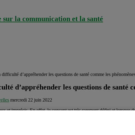
sur la communication et la santé
 difficulté d’appréhender les questions de santé comme les phénomènes
iculté d’appréhender les questions de santé
elles
mercredi 22 juin 2022
ux et imprécis. En effet, le concept est très rarement défini et lorsque de
tant de concepts que certains chercheurs francophones ont fini par estim
 critiques de la désinformation produit par des chercheurs anglophones d
 l’atteinte d’un gain, pour causer du tort et/ou pour faire avancer un bu
ouvelle dépend de l’interprétation qu’en fait le receveur du message. Inv