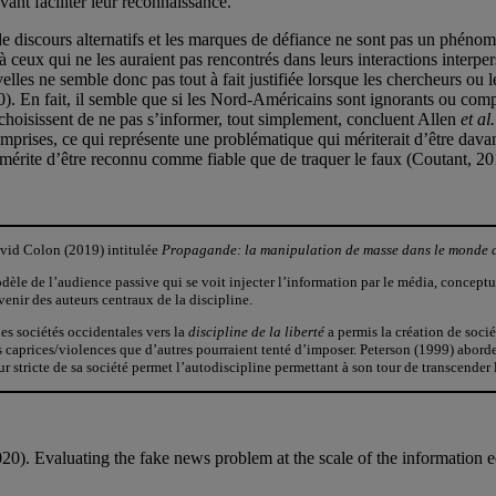
ant faciliter leur reconnaissance.
e de discours alternatifs et les marques de défiance ne sont pas un ph
s à ceux qui ne les auraient pas rencontrés dans leurs interactions interp
elles ne semble donc pas tout à fait justifiée lorsque les chercheurs ou l
0). En fait, il semble que si les Nord-Américains sont ignorants ou com
 choisissent de ne pas s’informer, tout simplement, concluent Allen
et al.
prises, ce qui représente une problématique qui mériterait d’être davan
ui mérite d’être reconnu comme fiable que de traquer le faux (Coutant, 20
David Colon (2019) intitulée
Propagande: la manipulation de masse dans le monde
le de l’audience passive qui se voit injecter l’information par le média, concept
venir des auteurs centraux de la discipline.
es sociétés occidentales vers la
discipline de la liberté
a permis la création de soci
es caprices/violences que d’autres pourraient tenté d’imposer. Peterson (1999) abord
 stricte de sa société permet l’autodiscipline permettant à son tour de transcender la
020). Evaluating the fake news problem at the scale of the information