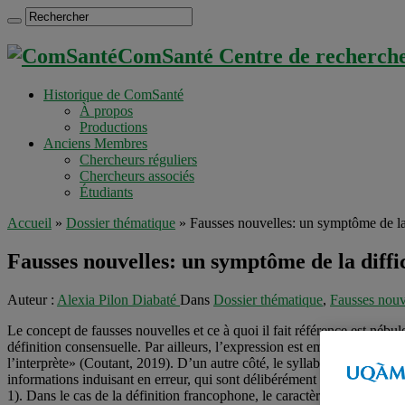
ComSanté Centre de recherche 
Historique de ComSanté
À propos
Productions
Anciens Membres
Chercheurs réguliers
Chercheurs associés
Étudiants
Accueil
»
Dossier thématique
»
Fausses nouvelles: un symptôme de la
Fausses nouvelles: un symptôme de la diff
Auteur :
Alexia Pilon Diabaté
Dans
Dossier thématique
,
Fausses nouv
Le concept de fausses nouvelles et ce à quoi il fait référence est nébule
définition consensuelle. Par ailleurs, l’expression est employée dans 
l’interprète» (Coutant, 2019). D’un autre côté, le syllabus des études
informations induisant en erreur, qui sont délibérément partagées pour
1). Dans le cas de la définition francophone, le caractère faux de la n