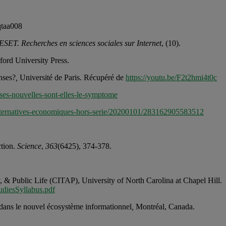
qtaa008
ESET. Recherches en sciences sociales sur Internet
, (10).
rd University Press.
nses?
,
Université de Paris. Récupéré de
https://youtu.be/F2t2hmi4t0c
ses-nouvelles-sont-elles-le-symptome
alternatives-economiques-hors-serie/20200101/283162905583512
ction.
Science
,
363
(6425), 374-378.
, & Public Life (CITAP), University of North Carolina at Chapel Hill.
diesSyllabus.pdf
 dans le nouvel écosystème informationnel
,
Montréal, Canada.