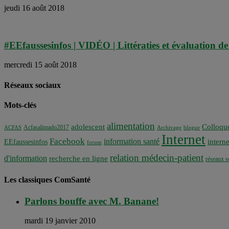
jeudi 16 août 2018
#EEfaussesinfos | VIDÉO | Littératies et évaluation de
mercredi 15 août 2018
Réseaux sociaux
Mots-clés
alimentation
adolescent
Colloqu
Acfasalimado2017
ACFAS
Archivage
blogue
Internet
Facebook
information santé
interne
EEfaussesinfos
forum
relation médecin-patient
d'information
recherche en ligne
réseaux s
Les classiques ComSanté
Parlons bouffe avec M. Banane!
mardi 19 janvier 2010