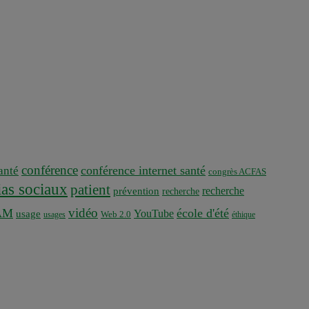
conférence
conférence internet santé
nté
congrès ACFAS
as sociaux
patient
recherche
prévention
recherche
vidéo
AM
école d'été
YouTube
usage
usages
Web 2.0
éthique