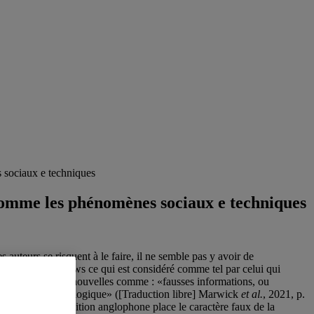
 sociaux e techniques
 comme les phénomènes sociaux e techniques
s auteurs se risquent à le faire, il ne semble pas y avoir de
er qu’«est fake news ce qui est considéré comme tel par celui qui
éfinit les fausses nouvelles comme : «fausses informations, ou
t politique ou idéologique» ([Traduction libre] Marwick
et al.
, 2021, p.
ersement, la définition anglophone place le caractère faux de la