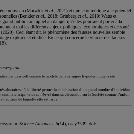
énomène nouveau (Marwick
et al.
, 2021) et que le numérique a le potentiel
ersonnelles (Benkler
et al.
, 2018; Grinberg
et al.
, 2019; Watts et
e grand public font appel au danger qu’elles pourraient porter à la
prennent mal les différents enjeux politiques, économiques et de santé
(2020). Ceci étant dit, le phénomène des fausses nouvelles semble
tage explorée et étudiée. En ce qui concerne le «faux» des fausses
18).
 contemporain
.
ualisé par Lasswell comme le modèle de la seringue hypodermique, a été
étés abstraites où la liberté permet la cohabitation d’un grand nombre d’individus
e aussi la
discipline de la liberté
dans sa discussion sur la Société comme l’union
 tradition de laquelle elle est issue.
 ecosystem.
Science Advances
,
6
(14), eaay3539. doi: