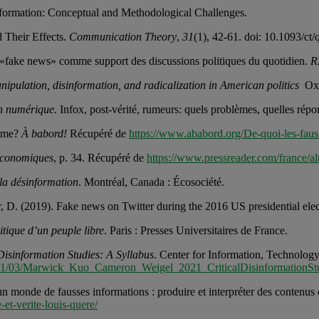
information: Conceptual and Methodological Challenges.
 Their Effects.
Communication Theory
,
31
(1), 42-61. doi: 10.1093/ct/
s «fake news» comme support des discussions politiques du quotidien.
R
pulation, disinformation, and radicalization in American politics
Oxfo
on numérique.
Infox, post-vérité, rumeurs: quels problèmes, quelles répo
tôme?
À babord!
Récupéré de
https://www.ababord.org/De-quoi-les-faus
Économiques
, p. 34. Récupéré de
https://www.pressreader.com/france/
 la désinformation
. Montréal, Canada : Écosociété.
, D. (2019). Fake news on Twitter during the 2016 US presidential ele
litique d’un peuple libre
. Paris : Presses Universitaires de France.
 Disinformation Studies: A Syllabus
. Center for Information, Technology
/2021/03/Marwick_Kuo_Cameron_Weigel_2021_CriticalDisinformationStu
n monde de fausses informations : produire et interpréter des contenus
et-verite-louis-quere/