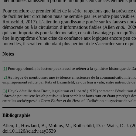
mentionnées faillissent à produire un ou plusieurs de ces éléments pouv
Pour conclure ce premier billet de la série, rappelons que la présenc
de faciliter leur circulation mais ne semble pas les rendre plus visible
Rothschild, 2017). L’attention grandissante portée sur les fausses nouv
démocratie ou à la circulation d’informations fiables (Allen
et al.
, 202
qui sont importants pour la démocratie, ce soit davantage parce qu’ils
être le symptôme d’une crise de confiance aux logiques encore peu com
nouvelles, il serait en attendant plus pertinent de s’accorder sur ce q
Notes
[1]
Pour approfondir, le lecteur peux aussi se référer à la synthèse historique de 
[2]
Au risque de mentionner une évidence en sciences de la communication, le modè
empiriquement réfuté par Katz et Lazarsfeld, ce qui leur a valu, entre autres, de de
[3]
Hayek détaille dans Droit, législation et Liberté (1979) comment l’évolution d
libres de poursuivre les objectifs qui leur semblent bons tout en étant protégés d
entre les archétypes du
Great Father
et du
Hero
où l’adhésion au système de valeur
Bibliographie
Allen, J., Howland, B., Mobius, M., Rothschild, D. et Watts, D. J. (2
doi:10.1126/sciadv.aay3539