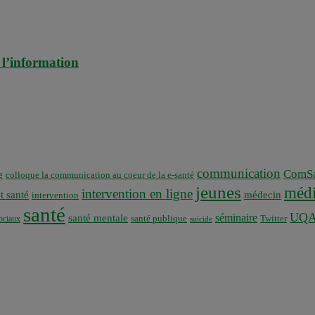
 l’information
communication
ComSa
e
colloque la communication au coeur de la e-santé
jeunes
médi
intervention en ligne
t santé
médecin
intervention
santé
UQ
séminaire
santé mentale
santé publique
ociaux
Twitter
suicide