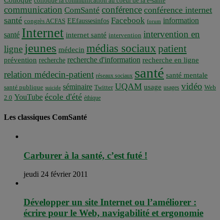
Colloque
colloque la communication au coeur de la e-santé
communication
conférence
conférence internet
ComSanté
santé
Facebook
information
EEfaussesinfos
congrès ACFAS
forum
Internet
intervention en
santé
internet santé
intervention
jeunes
médias sociaux
patient
ligne
médecin
recherche d'information
prévention
recherche en ligne
recherche
santé
relation médecin-patient
santé mentale
réseaux sociaux
vidéo
UQAM
séminaire
usage
santé publique
Twitter
usages
Web
suicide
école d'été
YouTube
2.0
éthique
Les classiques ComSanté
Carburer à la santé, c’est futé !
jeudi 24 février 2011
Développer un site Internet ou l’améliorer :
écrire pour le Web, navigabilité et ergonomie