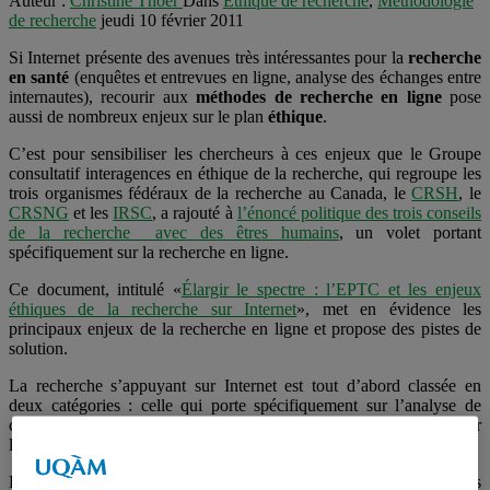
Auteur :
Christine Thoër
Dans
Éthique de recherche
,
Méthodologie
de recherche
jeudi 10 février 2011
Si Internet présente des avenues très intéressantes pour la
recherche
en santé
(enquêtes et entrevues en ligne, analyse des échanges entre
internautes), recourir aux
méthodes de recherche en ligne
pose
aussi de nombreux enjeux sur le plan
éthique
.
C’est pour sensibiliser les chercheurs à ces enjeux que le Groupe
consultatif interagences en éthique de la recherche, qui regroupe les
trois organismes fédéraux de la recherche au Canada, le
CRSH
, le
CRSNG
et les
IRSC
, a rajouté à
l’énoncé politique des trois conseils
de la recherche avec des êtres humains
, un volet portant
spécifiquement sur la recherche en ligne.
Ce document, intitulé «
Élargir le spectre : l’EPTC et les enjeux
éthiques de la recherche sur Internet
», met en évidence les
principaux enjeux de la recherche en ligne et propose des pistes de
solution.
La recherche s’appuyant sur Internet est tout d’abord classée en
deux catégories : celle qui porte spécifiquement sur l’analyse de
contenus Web et celle qui utilise Internet comme moyen de réaliser
la recherche (entrevues et enquêtes en ligne).
En ce qui concerne l’analyse des contenus web (échanges dans des