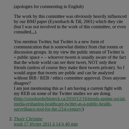
(apologies for commenting in English)
The work by this committee was obviously heavily influenced
by our BMJ paper (Eysenbach & Till, 2001) which they cite
(but I was not involved in the work of this committee, or even
consulted,,,).
You mention Twitter, but Twitter is a new form of
communication that is somewhat distinct from chat rooms or
discussion groups. In my view the public stream of Twitter is
« public space » – whoever tweets is usually aware of the fact
that the whole world can see their tweet, NOT only their
friends (unless of course they make their tweets private). So I
would argue that tweets are public and can be analyzed
without IRB / REB / ethics committee approval. Does anyone
disagree?
I am just mentioning this as I am having a current fight with
my REB on some of the Twitter studies we are doing
(
http://crossborderbiotech.ca/2010/12/16/trends-update-social-
media-reshaping-healthcare-twitter-as-a-public-health-
surveillance-tool-for-the-21st-century/
)
Thoër Christine
jeudi 17 février 2011 à 14 h 40 min