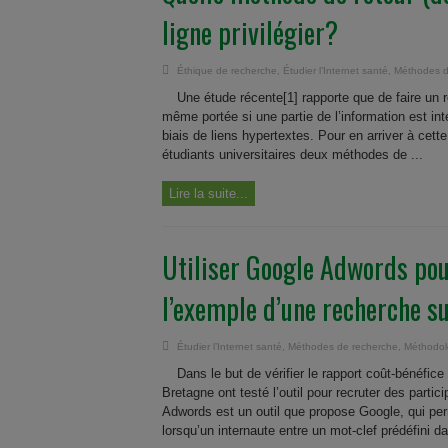
ligne privilégier?
Éthique de recherche
,
Étudier l’Internet santé
,
Méthodes d
Une étude récente[1] rapporte que de faire un r
même portée si une partie de l’information est in
biais de liens hypertextes. Pour en arriver à cett
étudiants universitaires deux méthodes de ...
Lire la suite...
Utiliser Google Adwords pour
l’exemple d’une recherche su
Étudier l’Internet santé
,
Méthodes de recherche
,
Méthodol
Dans le but de vérifier le rapport coût-bénéfi
Bretagne ont testé l’outil pour recruter des parti
Adwords est un outil que propose Google, qui per
lorsqu’un internaute entre un mot-clef prédéfini da