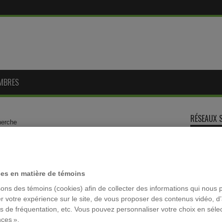
MBRES
RÉSEAUX 
herche
e recherche
MOTS-CLÉ
ces en matière de témoins
tivité sexuelle
sons des témoins (cookies) afin de collecter des informations qui nous 
ACFAS
r votre expérience sur le site, de vous proposer des contenus vidéo, d’
s de recherche
,
Méthodologie de recherche
,
Séminaires
Archivage
es de fréquentation, etc. Vous pouvez personnaliser votre choix en séle
font de plus en plus appel au concept d’agentivité
colloque la
nces ».