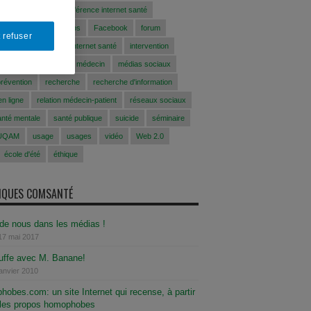
conférence
conférence internet santé
CFAS
EEfaussesinfos
Facebook
forum
 refuser
 santé
Internet
internet santé
intervention
 en ligne
jeunes
médecin
médias sociaux
prévention
recherche
recherche d'information
n ligne
relation médecin-patient
réseaux sociaux
anté mentale
santé publique
suicide
séminaire
UQAM
usage
usages
vidéo
Web 2.0
école d'été
éthique
SIQUES COMSANTÉ
 de nous dans les médias !
17 mai 2017
uffe avec M. Banane!
janvier 2010
bes.com: un site Internet qui recense, à partir
, les propos homophobes