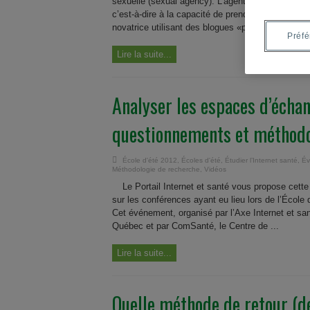
sexuelle (sexual agency). L’agentivité sexuelle fai
c’est-à-dire à la capacité de prendre en charge s
novatrice utilisant des blogues «privés» de recher
Préf
Lire la suite...
Analyser les espaces d’échan
questionnements et méthodo
École d'été 2012
,
Écoles d'été
,
Étudier l’Internet santé
,
Év
Méthodologie de recherche
,
Vidéos
Le Portail Internet et santé vous propose cett
sur les conférences ayant eu lieu lors de l’École
Cet événement, organisé par l’Axe Internet et s
Québec et par ComSanté, le Centre de ...
Lire la suite...
Quelle méthode de retour (dé