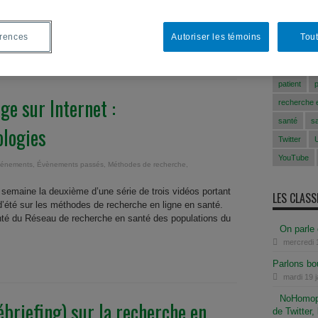
t référence à l’idée de « contrôle » de sa propre sexualité,
ComSanté
on propre corps et sa sexualité. Par le biais d’une méthode
che sur ...
congrès A
érences
Autoriser les témoins
Tout
information
intervention
patient
ge sur Internet :
recherche e
santé
s
logies
Twitter
YouTube
énements
,
Évènements passés
,
Méthodes de recherche
,
e semaine la deuxième d’une série de trois vidéos portant
LES CLAS
 d’été sur les méthodes de recherche en ligne en santé.
anté du Réseau de recherche en santé des populations du
On parle
mercredi 
Parlons bo
mardi 19 
NoHomopho
briefing) sur la recherche en
de Twitter