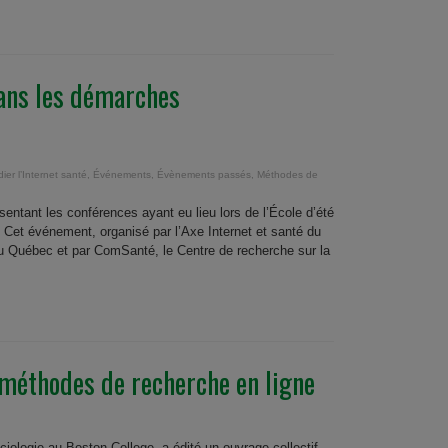
dans les démarches
ier l’Internet santé
,
Événements
,
Évènements passés
,
Méthodes de
ésentant les conférences ayant eu lieu lors de l’École d’été
 Cet événement, organisé par l’Axe Internet et santé du
u Québec et par ComSanté, le Centre de recherche sur la
 méthodes de recherche en ligne
ologie au Boston College, a édité un ouvrage collectif