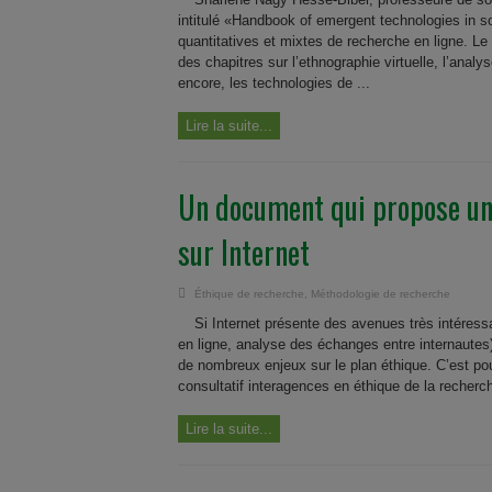
intitulé «Handbook of emergent technologies in so
quantitatives et mixtes de recherche en ligne. Le
des chapitres sur l’ethnographie virtuelle, l’ana
encore, les technologies de ...
Lire la suite...
Un document qui propose un 
sur Internet
Éthique de recherche
,
Méthodologie de recherche
Si Internet présente des avenues très intéress
en ligne, analyse des échanges entre internautes
de nombreux enjeux sur le plan éthique. C’est po
consultatif interagences en éthique de la recherche
Lire la suite...