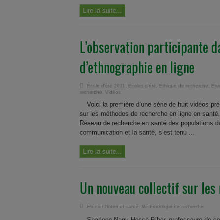
Lire la suite...
L’observation participante 
d’ethnographie en ligne
École d'été 2011
,
Écoles d'été
,
Éthique de recherche
,
Étud
recherche
,
Vidéos
Voici la première d’une série de huit vidéos pr
sur les méthodes de recherche en ligne en santé.
Réseau de recherche en santé des populations d
communication et la santé, s’est tenu ...
Lire la suite...
Un nouveau collectif sur les
Étudier l’Internet santé
,
Méthodologie de recherche
Sharlene Nagy Hesse-Biber, professeure de soci