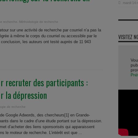
mardi 14 
e recherche
,
Méthodologie de recherche
etour sur une activité de recherche par courriel n’a pas la
VISITEZ N
tégrée à même le corps du courriel ou accessible par le
e conclusion, les auteurs ont testé auprès de 11 943
Vou
publ
pro
Pré
 recruter des participants :
r la dépression
ogie de recherche
ce de Google Adwords, des chercheurs[1] en Grande-
cipants dans le cadre d’une étude portant sur la dépression.
met d’acheter des liens sponsorisés qui apparaissent
ns le moteur de recherche. L’intérêt est que ...