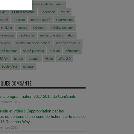
conférence
conférence internet santé
CFAS
EEfaussesinfos
Facebook
forum
 santé
Internet
internet santé
intervention
 en ligne
jeunes
médecin
médias sociaux
prévention
recherche
recherche d'information
n ligne
relation médecin-patient
réseaux sociaux
anté mentale
santé publique
suicide
séminaire
UQAM
usage
usages
vidéo
Web 2.0
école d'été
éthique
SIQUES COMSANTÉ
z la programmation 2017-2018 de ComSanté
septembre 2017
ndu et vidéo | L’appropriation par les
s du contenu d’une série de fiction sur le suicide
e 13 Reasons Why
ovembre 2018