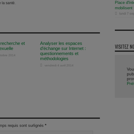
Place d'Int
 la santé.
mobilisent
lundi 7 s
 recherche et
Analyser les espaces
VISITEZ N
exuelle
d’échange sur Internet :
questionnements et
ctobre 2014
méthodologies
vendredi 4 avril 2014
Vou
publ
pro
Pré
mps requis sont surlignés
*