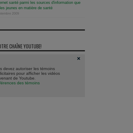
ernet santé parmi les sources d'information que
 les jeunes en matière de santé
eptembre 2009
OTRE CHAÎNE YOUTUBE!
s devez autoriser les témoins
icitaires pour afficher les vidéos
venant de Youtube.
férences des témoins