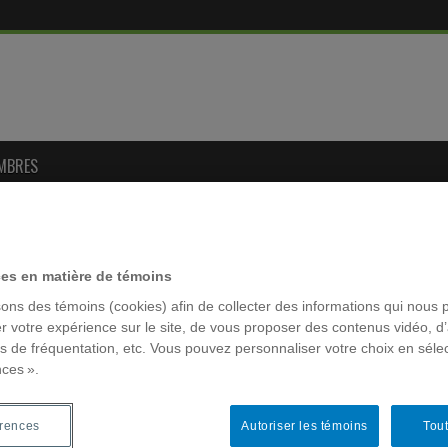
MBRES
RÉSEAUX 
r l’Internet santé
»
Un nouveau collectif sur les méthodes
ces en matière de témoins
sons des témoins (cookies) afin de collecter des informations qui nous 
 méthodes de recherche en ligne
r votre expérience sur le site, de vous proposer des contenus vidéo, d’
MOTS-CLÉ
es de fréquentation, etc. Vous pouvez personnaliser votre choix en séle
,
Méthodologie de recherche
mercredi 20 avril 2011
nces ».
ACFAS
professeure de sociologie au Boston College, a édité un
Archivage
t technologies in social research
» sur les méthodes
érences
Autoriser les témoins
Tout
che en ligne. Le livre, disponible depuis février 2011,
colloque la