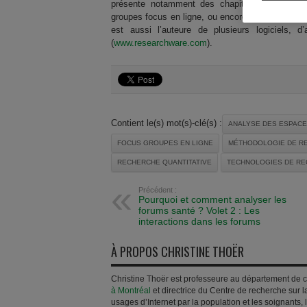
présente notamment des chapitres sur l’ethnog
groupes focus en ligne, ou encore, les technolo
est aussi l’auteure de plusieurs logiciels, d
(
www.researchware.com
).
Contient le(s) mot(s)-clé(s) :
ANALYSE DES ESPACE
FOCUS GROUPES EN LIGNE
MÉTHODOLOGIE DE R
RECHERCHE QUANTITATIVE
TECHNOLOGIES DE RE
Précédent :
Pourquoi et comment analyser les
forums santé ? Volet 2 : Les
interactions dans les forums
À PROPOS CHRISTINE THOËR
Christine Thoër est professeure au département de c
à Montréal
et directrice du Centre de recherche sur l
usages d’Internet par la population et les soignants