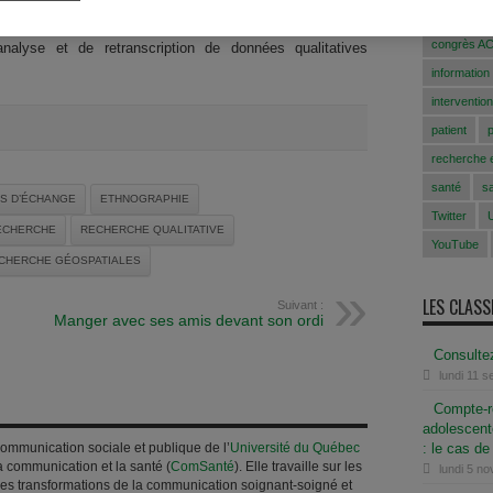
raphie virtuelle, l’analyse des espaces d’échange, les
ComSanté
gies de recherche géospatiale. Sharlene Nagy Hesse-Biber
congrès A
’analyse et de retranscription de données qualitatives
information
intervention
patient
recherche e
santé
s
S D’ÉCHANGE
ETHNOGRAPHIE
Twitter
ECHERCHE
RECHERCHE QUALITATIVE
YouTube
CHERCHE GÉOSPATIALES
LES CLAS
Suivant :
Manger avec ses amis devant son ordi
Consulte
lundi 11 
Compte-re
adolescente
ommunication sociale et publique de l’
Université du Québec
: le cas d
a communication et la santé (
ComSanté
). Elle travaille sur les
lundi 5 n
, les transformations de la communication soignant-soigné et