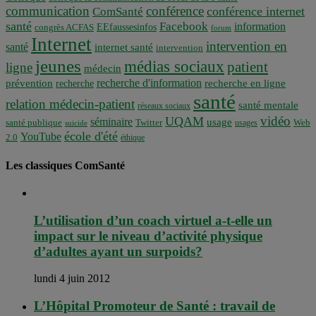
communication
conférence
conférence internet
ComSanté
santé
Facebook
information
EEfaussesinfos
congrès ACFAS
forum
Internet
intervention en
santé
internet santé
intervention
jeunes
médias sociaux
patient
ligne
médecin
recherche d'information
prévention
recherche en ligne
recherche
santé
relation médecin-patient
santé mentale
réseaux sociaux
vidéo
UQAM
séminaire
usage
santé publique
Twitter
usages
Web
suicide
école d'été
YouTube
2.0
éthique
Les classiques ComSanté
L’utilisation d’un coach virtuel a-t-elle un
impact sur le niveau d’activité physique
d’adultes ayant un surpoids?
lundi 4 juin 2012
L’Hôpital Promoteur de Santé : travail de