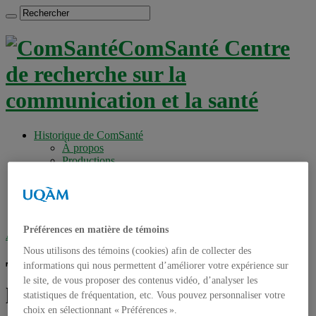
ComSanté Centre
de recherche sur la
communication et la santé
Historique de ComSanté
À propos
Productions
Anciens Membres
Chercheurs réguliers
Chercheurs associés
Étudiants
Préférences en matière de témoins
Accueil
»
Tag archives : focus groupes en ligne
Nous utilisons des témoins (cookies) afin de collecter des
Tag archives :
focus groupes en
informations qui nous permettent d’améliorer votre expérience sur
le site, de vous proposer des contenus vidéo, d’analyser les
ligne
statistiques de fréquentation, etc. Vous pouvez personnaliser votre
choix en sélectionnant « Préférences ».