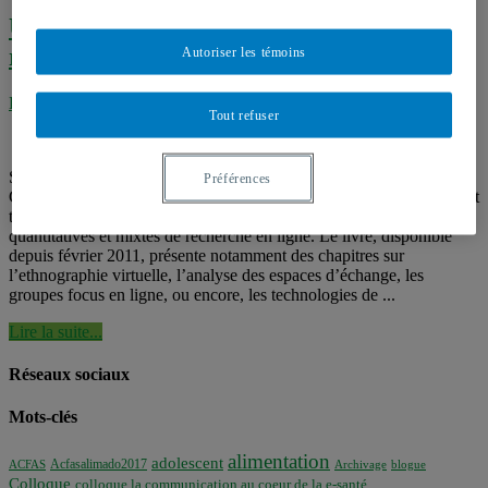
Un nouveau collectif sur les méthodes de
recherche en ligne
Autoriser les témoins
Étudier l’Internet santé
,
Méthodologie de recherche
Tout refuser
Sharlene Nagy Hesse-Biber, professeure de sociologie au Boston
Préférences
College, a édité un ouvrage collectif intitulé «Handbook of emergent
technologies in social research» sur les méthodes qualitatives,
quantitatives et mixtes de recherche en ligne. Le livre, disponible
depuis février 2011, présente notamment des chapitres sur
l’ethnographie virtuelle, l’analyse des espaces d’échange, les
groupes focus en ligne, ou encore, les technologies de ...
Lire la suite...
Réseaux sociaux
Mots-clés
alimentation
adolescent
Acfasalimado2017
ACFAS
Archivage
blogue
Colloque
colloque la communication au coeur de la e-santé