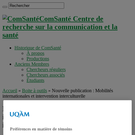
ComSanté Centre de
recherche sur la communication et la
santé
Historique de ComSanté
À propos
Productions
Anciens Membres
Chercheurs réguliers
Chercheurs associés
Étudiants
Accueil
»
Boite à outils
»
Nouvelle publication : Mobilités
internationales et intervention interculturelle
Nouvelle publication : Mobilités
internationales et intervention
interculturelle
Préférences en matière de témoins