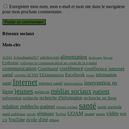
Enregistrer mon nom, mon e-mail et mon site dans le navigateur
pour mon prochain commentaire.
Réseaux sociaux
Mots-clés
alimentation
adolescent
Acfasalimado2017
ACFAS
Archivage
blogue
Colloque
colloque la communication au coeur de la e-santé
communication
conférence
conférence internet
ComSanté
santé
Facebook
information
EEfaussesinfos
congrès ACFAS
forum
Internet
intervention en
santé
internet santé
intervention
jeunes
médias sociaux
patient
ligne
médecin
recherche d'information
prévention
recherche en ligne
recherche
santé
relation médecin-patient
santé mentale
réseaux sociaux
vidéo
UQAM
séminaire
usage
santé publique
Twitter
usages
Web
suicide
école d'été
YouTube
2.0
éthique