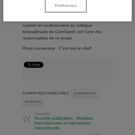
il y reste encore quelques places pour la
Préférences
session des
jeunes de 12 ans et plus
.
Karine Pezé
, propriétaire du site 1, 2, 3 Je
cuisine! et conférencière au colloque
Acfasalimado de ComSanté, est l’une des
responsables de ce projet.
Photo couverture : C'est moi le chef!
Contient le(s) mot(s)-clé(s) :
ALIMENTATION
NUTRITION
Précédent :
Nouvelle publication : Mobilités
internationales et intervention
interculturelle