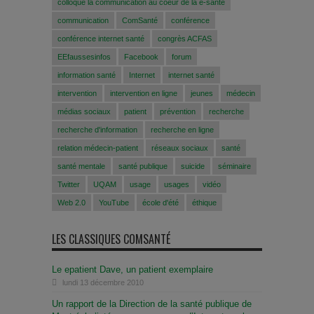
colloque la communication au coeur de la e-santé
communication
ComSanté
conférence
conférence internet santé
congrès ACFAS
EEfaussesinfos
Facebook
forum
information santé
Internet
internet santé
intervention
intervention en ligne
jeunes
médecin
médias sociaux
patient
prévention
recherche
recherche d'information
recherche en ligne
relation médecin-patient
réseaux sociaux
santé
santé mentale
santé publique
suicide
séminaire
Twitter
UQAM
usage
usages
vidéo
Web 2.0
YouTube
école d'été
éthique
LES CLASSIQUES COMSANTÉ
Le epatient Dave, un patient exemplaire
lundi 13 décembre 2010
Un rapport de la Direction de la santé publique de