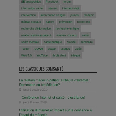
EEfaussesinfos
Facebook
forum
information santé
Internet
internet santé
intervention
intervention en ligne
jeunes
médecin
médias sociaux
patient
prévention
recherche
recherche d'information
recherche en ligne
relation médecin-patient
réseaux sociaux
santé
santé mentale
santé publique
suicide
séminaire
Twitter
UQAM
usage
usages
vidéo
Web 2.0
YouTube
école d'été
éthique
LES CLASSIQUES COMSANTÉ
La relation médecin-patient à l’heure d’Internet :
Damnation ou bénédiction?
jeudi 9 octobre 2014
Conférence Internet et santé : c’est lancé!
jeudi 11 mars 2010
Utilisation d’Internet et impact sur la confiance à
l’égard du médecin