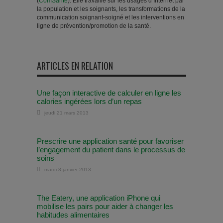
(
ComSanté
). Elle travaille sur les usages d’Internet par
la population et les soignants, les transformations de la
communication soignant-soigné et les interventions en
ligne de prévention/promotion de la santé.
ARTICLES EN RELATION
Une façon interactive de calculer en ligne les
calories ingérées lors d’un repas
jeudi 21 mars 2013
Prescrire une application santé pour favoriser
l’engagement du patient dans le processus de
soins
mardi 8 janvier 2013
The Eatery, une application iPhone qui
mobilise les pairs pour aider à changer les
habitudes alimentaires