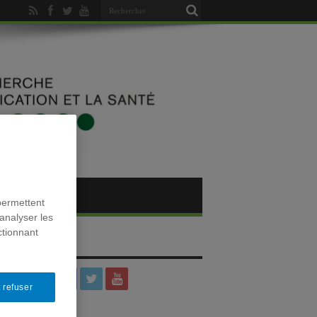
permettent
analyser les
ctionnant
SOCIAUX
 refuser