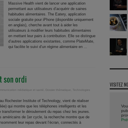
Massive Health vient de lancer une application
permettant aux utilisateurs d’acquérir de saines
habitudes alimentaires. The Eatery, application
sociale gratuite pour iPhone (disponible uniquement
en anglais), cherche avant tout à aider les
utilisateurs à modifier leurs habitudes alimentaires
en mettant leur pairs à contribution. Elle se distingue
d’autres applications existantes, comme PlateMate,
qui facilite le suivi d’un régime alimentaire en ...
 son ordi
VISITEZ N
mmunication médiatique et santé
,
Dossier thématique
,
Technologies
au Rochester Institute of Technology, vient de réaliser
Vou
ée) qui montre que les téléphones intelligents et les
publ
de transformer le déroulement du repas chez les jeunes.
pro
s américains de 1er cycle, la recherche montre que de
Pré
onsomment leur repas devant l’écran, connectés à