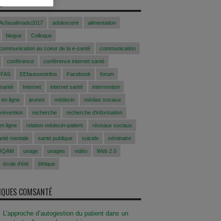
S
Acfasalimado2017
adolescent
alimentation
blogue
Colloque
 communication au coeur de la e-santé
communication
conférence
conférence internet santé
CFAS
EEfaussesinfos
Facebook
forum
 santé
Internet
internet santé
intervention
 en ligne
jeunes
médecin
médias sociaux
prévention
recherche
recherche d'information
n ligne
relation médecin-patient
réseaux sociaux
anté mentale
santé publique
suicide
séminaire
UQAM
usage
usages
vidéo
Web 2.0
école d'été
éthique
SIQUES COMSANTÉ
L’approche d’autogestion du patient dans un