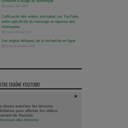
contexte d’usage du numérique
lundi 2 juin 2014
L’efficacité des vidéos anti-tabac sur YouTube,
entre spécificité du message et réponse des
internautes
mardi 14 mai 2013
Les enjeux éthiques de la recherche en ligne
lundi 24 octobre 2011
OTRE CHAÎNE YOUTUBE!
s devez autoriser les témoins
icitaires pour afficher les vidéos
venant de Youtube.
férences des témoins