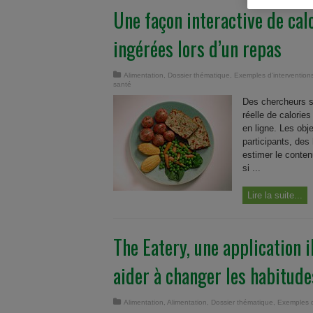
Une façon interactive de calc
ingérées lors d’un repas
Alimentation
,
Dossier thématique
,
Exemples d'intervention
santé
Des chercheurs s
réelle de calories
en ligne. Les obj
participants, des
estimer le conten
si ...
Lire la suite...
The Eatery, une application 
aider à changer les habitude
Alimentation
,
Alimentation
,
Dossier thématique
,
Exemples d