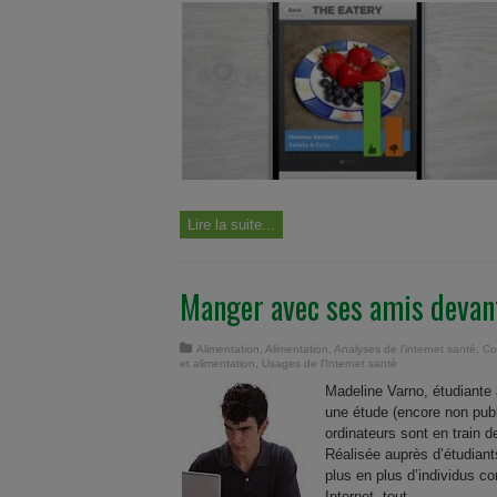
Lire la suite...
Manger avec ses amis devant
Alimentation
,
Alimentation
,
Analyses de l'internet santé
,
Co
et alimentation
,
Usages de l'Internet santé
Madeline Varno, étudiante 
une étude (encore non publi
ordinateurs sont en train 
Réalisée auprès d’étudiant
plus en plus d’individus c
Internet, tout ...