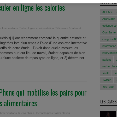
MOTS-CLÉ
uler en ligne les calories
ACFAS
Archivage
colloque la
s
,
Interventions
,
Technologies et alimentation
,
Télé-santé & Internet
ComSanté
uédois[1] ont récemment comparé la quantité estimée et
congrès A
 ingérées lors d’un repas à l’aide d’une assiette interactive
information
ectifs de cette étude : 1) voir dans quelle mesure les
 hommes sur leur lieu de travail, étaient capables de bien
intervention
u d’une assiette de repas type en ligne, et 2) déterminer
patient
recherche e
santé
s
Twitter
YouTube
iPhone qui mobilise les pairs pour
s alimentaires
LES CLAS
'interventions
,
Interventions
,
Technologies et alimentation