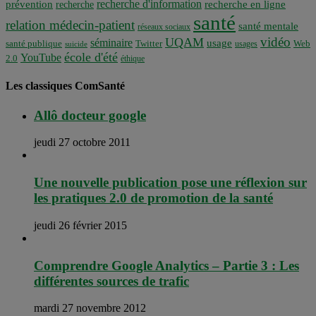
recherche d'information
prévention
recherche en ligne
recherche
santé
relation médecin-patient
santé mentale
réseaux sociaux
vidéo
UQAM
séminaire
usage
santé publique
Twitter
usages
Web
suicide
école d'été
YouTube
2.0
éthique
Les classiques ComSanté
Allô docteur google
jeudi 27 octobre 2011
Une nouvelle publication pose une réflexion sur
les pratiques 2.0 de promotion de la santé
jeudi 26 février 2015
Comprendre Google Analytics – Partie 3 : Les
différentes sources de trafic
mardi 27 novembre 2012