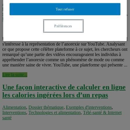
Alimentation
,
Alimentation
,
Analyses de l'internet santé
,
Dossier
thématique
,
Interventions
,
Médias & réseaux sociaux
,
Médias
Tout refuser
sociaux
,
Santé mentale
,
Santé mentale
,
Technologies et alimentation
,
Usages de l'Internet santé
Préférences
Une étude réalisée en octobre 2011 par Syed-Abdul et son équipe[1]
s'intéresse à la représentation de l’anorexie sur YouTube. Analysant
ce que propose cette célèbre plateforme à ce sujet, les chercheurs ont
remarqué qu’une partie des vidéos encourageaient les individus à
appréhender l’anorexie comme un phénomène de mode ou comme
une manière saine de vivre. YouTube, une plateforme qui présente ...
Lire la suite...
Une façon interactive de calculer en ligne
les calories ingérées lors d’un repas
Alimentation
,
Dossier thématique
,
Exemples d'interventions
,
Interventions
,
Technologies et alimentation
,
Télé-santé & Internet
santé