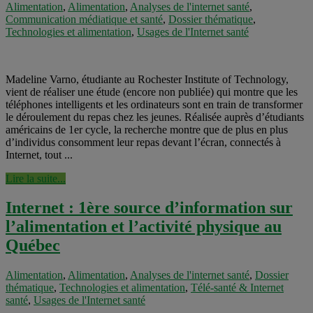
Alimentation
,
Alimentation
,
Analyses de l'internet santé
,
Communication médiatique et santé
,
Dossier thématique
,
Technologies et alimentation
,
Usages de l'Internet santé
Madeline Varno, étudiante au Rochester Institute of Technology,
vient de réaliser une étude (encore non publiée) qui montre que les
téléphones intelligents et les ordinateurs sont en train de transformer
le déroulement du repas chez les jeunes. Réalisée auprès d’étudiants
américains de 1er cycle, la recherche montre que de plus en plus
d’individus consomment leur repas devant l’écran, connectés à
Internet, tout ...
Lire la suite...
Internet : 1ère source d’information sur
l’alimentation et l’activité physique au
Québec
Alimentation
,
Alimentation
,
Analyses de l'internet santé
,
Dossier
thématique
,
Technologies et alimentation
,
Télé-santé & Internet
santé
,
Usages de l'Internet santé