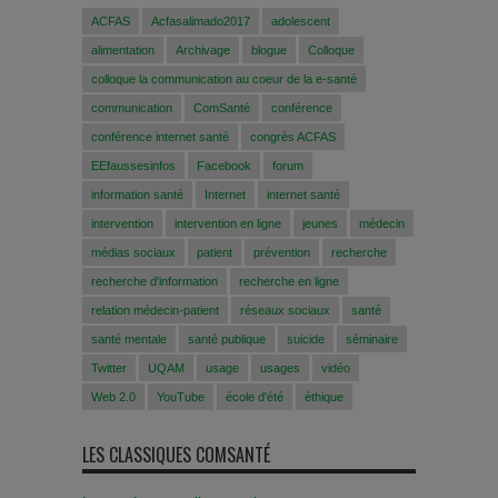
ACFAS
Acfasalimado2017
adolescent
alimentation
Archivage
blogue
Colloque
colloque la communication au coeur de la e-santé
communication
ComSanté
conférence
conférence internet santé
congrès ACFAS
EEfaussesinfos
Facebook
forum
information santé
Internet
internet santé
intervention
intervention en ligne
jeunes
médecin
médias sociaux
patient
prévention
recherche
recherche d'information
recherche en ligne
relation médecin-patient
réseaux sociaux
santé
santé mentale
santé publique
suicide
séminaire
Twitter
UQAM
usage
usages
vidéo
Web 2.0
YouTube
école d'été
éthique
LES CLASSIQUES COMSANTÉ