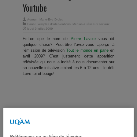
Youtube
Auteur :
Marie-Eve Drolet
Dans
Exemples d'interventions
,
Médias & réseaux sociaux
jeudi 9 juillet 2009
Est-ce que le nom de
Pierre Lavoie
vous dit
quelque chose? Peut-être l'avez-vous aperçu à
l'émission de télévision
Tout le monde en parle
en
avril 2009? C’est justement cette apparition
télévisée qui nous a incité à nous documenter sur
sa nouvelle initiative ciblant les 6 à 12 ans : le défi
Lève-toi et bouge!.
Préférences en matière de témoins