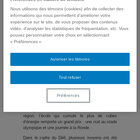
Nous utilisons des témoins (cookies) afin de collecter des
informations qui nous permettent d’améliorer votre
expérience sur le site, de vous proposer des contenus
vidéo, d’analyser les statistiques de fréquentation, etc. Vous
pouvez personnaliser votre choix en sélectionnant
« Préférences ».
Lève-toi et bouge!
est un défi
d’activité
Autoriser les témoins
physique qui
s’adresse aux écoles primaires du Québec. En mai
2009, pas moins de 934 écoles primaires, soit 25
Tout refuser
000 jeunes, se sont mobilisées pour y participer. Ce
projet invite les élèves à cumuler des cubes
d’énergie (1 cube = 15 minutes d’activité physique)
Préférences
pour son école pendant tout le mois de mai. Ces
cubes sont enregistrés sur le site du Défi par les
enseignants d’éducation physique. Dans chaque
région, l’école qui cumule le plus de cubes
d’énergie remporte un grand prix : une nuit au stade
olympique et une journée à la Ronde.
Dans le cadre du Défi, plusieurs moyens ont été