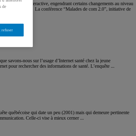
t d’améliorer
uverte et plus interactive, engendrant certains changements au niveau
s de
iques à l’ère 2.0? La conférence “Malades de com 2.0”, initiative de
 refuser
que savons-nous sur l’usage d’Internet santé chez la jeune
rnet pour rechercher des informations de santé. L’enquête ...
nquête québécoise qui date un peu (2001) mais qui demeure pertinente
ommunication. Celle-ci vise à mieux cerner ...