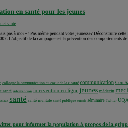
tion en santé pour les jeunes
net santé
ais pas à moi »? Pas même pendant votre jeunesse? Déconstruire cette idé
 2007. L’objectif de la campagne est la prévention des comportements de 
communication
ComSa
e
colloque la communication au coeur de la e-santé
jeunes
médi
intervention en ligne
t santé
médecin
intervention
santé
UQ
séminaire
santé mentale
santé publique
ociaux
Twitter
suicide
itter pour informer la population à propos de la gri