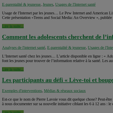
E-parentalité & jeunesse
,
Jeunes
,
Usages de l'Internet santé
Usage de l'Internet par les jeunes… Le Pew Internet and American Life 
Cette présentation «Teens and Social Media: An Overview », publiée e
Lire la suite...
Comment les adolescents cherchent de l’inf
Analyses de l'internet santé
,
E-parentalité & jeunesse
,
Usages de l'Inte
L’Internet santé chez les jeunes… L’article disponible en ligne : « Ado
font les jeunes pour trouver de l’information relative à la santé. Les a
Lire la suite...
Les participants au défi « Lève-toi et boug
Exemples d'interventions
,
Médias & réseaux sociaux
Est-ce que le nom de Pierre Lavoie vous dit quelque chose? Peut-être l
à nous documenter sur sa nouvelle initiative ciblant les 6 à 12 ans : le 
Lire la suite...