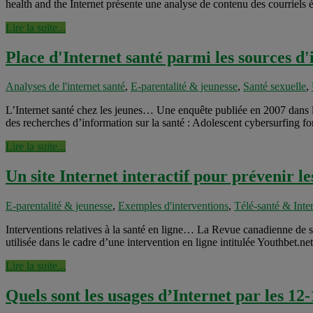
health and the Internet présente une analyse de contenu des courriels é
Lire la suite...
Place d'Internet santé parmi les sources d'
Analyses de l'internet santé
,
E-parentalité & jeunesse
,
Santé sexuelle
,
L’Internet santé chez les jeunes… Une enquête publiée en 2007 dans le 
des recherches d’information sur la santé : Adolescent cybersurfing fo
Lire la suite...
Un site Internet interactif pour prévenir l
E-parentalité & jeunesse
,
Exemples d'interventions
,
Télé-santé & Inter
Interventions relatives à la santé en ligne… La Revue canadienne de s
utilisée dans le cadre d’une intervention en ligne intitulée Youthbet.ne
Lire la suite...
Quels sont les usages d’Internet par les 12