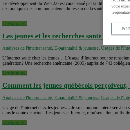
Nous utilis
Le développement du Web 2.0 est caractérisé par la diffusion de nouv
votre expér
des pratiques des communicateurs du réseau de la santé et des service
fréquentati
...
Lire la suite...
Préf
Les jeunes et les recherches santé sur Inte
Analyses de l'internet santé
,
E-parentalité & jeunesse
,
Usages de l'Inte
L’Internet santé chez les jeunes… L’usage d’Internet pour se renseign
génération? Une recherche américaine (2005) auprès de 743 collégiens, 
Lire la suite...
Comment les jeunes québécois perçoivent, u
Analyses de l'internet santé
,
E-parentalité & jeunesse
,
Usages de l'Inte
Usage de l’Internet chez les jeunes… Je suis toujours intéressée à en
dans le contexte actuel. Les jeunes et Internet, représentation, utilisat
Lire la suite...