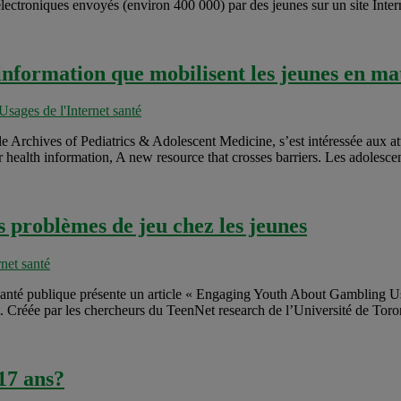
lectroniques envoyés (environ 400 000) par des jeunes sur un site Intern
information que mobilisent les jeunes en ma
Usages de l'Internet santé
Archives of Pediatrics & Adolescent Medicine, s’est intéressée aux attri
r health information, A new resource that crosses barriers. Les adolescen
es problèmes de jeu chez les jeunes
net santé
anté publique présente un article « Engaging Youth About Gambling Using
t. Créée par les chercheurs du TeenNet research de l’Université de Toronto
-17 ans?