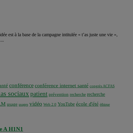
e est à la base de la campagne intitulée « t’as juste une vie »,
...
conférence
conférence internet santé
nté
congrès ACFAS
as sociaux
patient
recherche
prévention
recherche
vidéo
AM
école d'été
YouTube
usage
usages
Web 2.0
éthique
ppe A H1N1