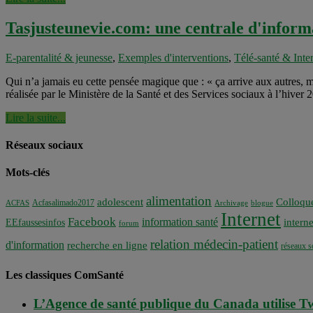
Tasjusteunevie.com: une centrale d'informa
E-parentalité & jeunesse
,
Exemples d'interventions
,
Télé-santé & Inter
Qui n’a jamais eu cette pensée magique que : « ça arrive aux autres, m
réalisée par le Ministère de la Santé et des Services sociaux à l’hiver
Lire la suite...
Réseaux sociaux
Mots-clés
alimentation
adolescent
Colloqu
Acfasalimado2017
ACFAS
Archivage
blogue
Internet
Facebook
information santé
interne
EEfaussesinfos
forum
relation médecin-patient
d'information
recherche en ligne
réseaux s
Les classiques ComSanté
L’Agence de santé publique du Canada utilise Tw