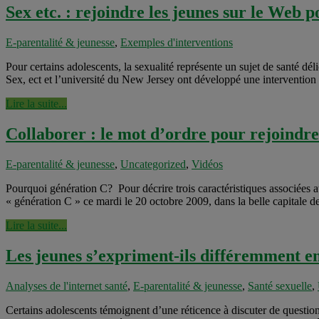
Sex etc. : rejoindre les jeunes sur le Web p
E-parentalité & jeunesse
,
Exemples d'interventions
Pour certains adolescents, la sexualité représente un sujet de santé d
Sex, ect et l’université du New Jersey ont développé une intervention q
Lire la suite...
Collaborer : le mot d’ordre pour rejoindr
E-parentalité & jeunesse
,
Uncategorized
,
Vidéos
Pourquoi génération C? Pour décrire trois caractéristiques associées 
« génération C » ce mardi le 20 octobre 2009, dans la belle capitale d
Lire la suite...
Les jeunes s’expriment-ils différemment en
Analyses de l'internet santé
,
E-parentalité & jeunesse
,
Santé sexuelle
,
Certains adolescents témoignent d’une réticence à discuter de question