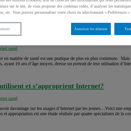
ons des témoins (cookies) afin de collecter des informations qui nous permetten
elles applications Internet mais également par une communication plus o
ience sur le site, de vous proposer des contenus vidéo, d’analyser les statistique
s sociaux. Comment réaliser des interventions de communication stratég
on, etc. Vous pouvez personnaliser votre choix en sélectionnant « Préférences ».
érences
Autoriser les témoins
Tout
rnet
rnet santé
er en matière de santé est une pratique de plus en plus commune. Mais 
ayant 19 ans d’âge moyen, dresse un portrait de leur utilisation d’Inte
tilisent et s’approprient Internet?
rnet santé
 savoir davantage sur les usages d’Internet par les jeunes…Voici une e
ion et appropriation est une étude réalisée par quatre spécialistes de la c