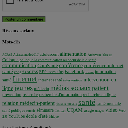
Réseaux sociaux
Mots-clés
alimentation
adolescent
Acfasalimado2017
ACFAS
Archivage
blogue
Colloque
colloque la communication au coeur de la e-santé
communication
conférence
conférence internet
ComSanté
santé
Facebook
information
EEfaussesinfos
congrès ACFAS
forum
Internet
intervention en
santé
internet santé
intervention
jeunes
médias sociaux
patient
ligne
médecin
recherche d'information
prévention
recherche en ligne
recherche
santé
relation médecin-patient
santé mentale
réseaux sociaux
vidéo
UQAM
séminaire
usage
santé publique
Twitter
usages
Web
suicide
école d'été
YouTube
2.0
éthique
Les classiques ComSanté