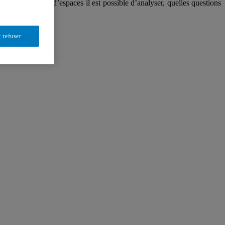
, quels types d’espaces il est possible d’analyser, quelles questions
 refuser