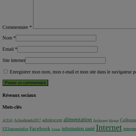
Commentaire
*
Nom
*
Email
*
Site internet
Enregistrer mon nom, mon e-mail et mon site dans le navigateur
Réseaux sociaux
Mots-clés
alimentation
adolescent
Colloqu
Acfasalimado2017
ACFAS
Archivage
blogue
Internet
Facebook
information santé
interne
EEfaussesinfos
forum