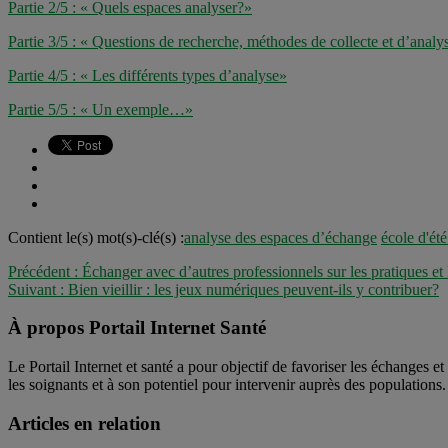
Partie 2/5 : « Quels espaces analyser?»
Partie 3/5 : « Questions de recherche, méthodes de collecte et d’anal
Partie 4/5 : « Les différents types d’analyse»
Partie 5/5 : « Un exemple…»
Contient le(s) mot(s)-clé(s) :
analyse des espaces d’échange
école d'ét
Précédent :
Échanger avec d’autres professionnels sur les pratiques e
Suivant :
Bien vieillir : les jeux numériques peuvent-ils y contribuer?
À propos Portail Internet Santé
Le Portail Internet et santé a pour objectif de favoriser les échanges e
les soignants et à son potentiel pour intervenir auprès des populations.
Articles en relation