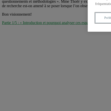
questionnements et méthodologies ». Mme Thoër y expose notamment pou
fréquentati
de recherche est-on amené à se poser lorsque l’on observe ces espaces 
Bon visionnement!
Préf
Partie 1/5 : « Introduction et pourquoi analyser ces espaces »