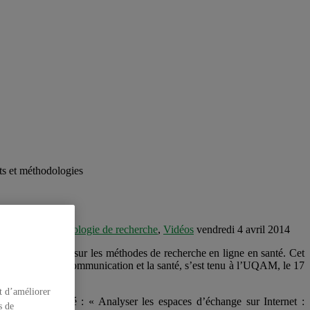
ts et méthodologies
cherche
,
Méthodologie de recherche
,
Vidéos
vendredi 4 avril 2014
s de l’École d’été sur les méthodes de recherche en ligne en santé. Cet
recherche sur la communication et la santé, s’est tenu à l’UQAM, le 17
t d’améliorer
UQAM, intitulé : « Analyser les espaces d’échange sur Internet :
s de