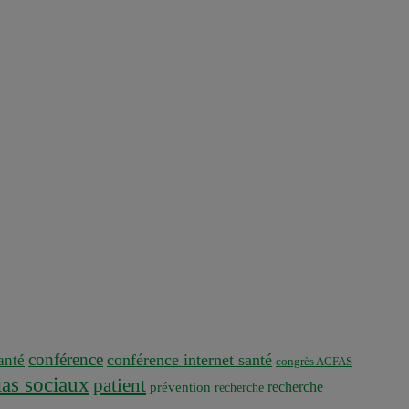
conférence
conférence internet santé
nté
congrès ACFAS
as sociaux
patient
recherche
prévention
recherche