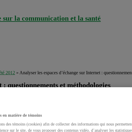
sur la communication et la santé
été 2012
»
Analyser les espaces d’échange sur Internet : questionnemen
t : questionnements et méthodologies
udier l’Internet santé
,
Événements
,
Évènements passés
,
Méthodes de re
une série de trois vidéos portant sur les conférences ayant eu lieu lor
che en santé des populations du Québec
et par
ComSanté
, le Centre de 
s en matière de témoins
ons des témoins (cookies) afin de collecter des informations qui nous permetten
esseure au Département de communication sociale et publique de l’
ience sur le site, de vous proposer des contenus vidéo, d’analyser les statistique