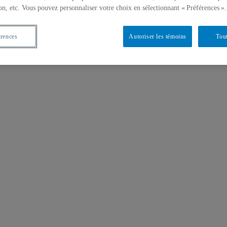
rquoi il s’avère intéressant d’analyser les espaces d’échange en ligne
on, etc. Vous pouvez personnaliser votre choix en sélectionnant « Préférences ».
et quelles sont les méthodologies pouvant être utilisées.
érences
Autoriser les témoins
Tout