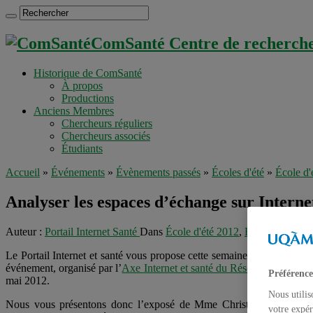
ComSanté Centre de recherche 
Historique de ComSanté
À propos
Productions
Anciens Membres
Chercheurs réguliers
Chercheurs associés
Étudiants
Accueil
»
Événements
»
Évènements passés
»
Écoles d'été
»
École d'
Analyser les espaces d’échange sur Interne
Auteur :
Portail Internet Santé
Dans
École d'été 2012
,
Écoles d'été
,
Ét
Le Portail Internet et santé vous propose cette semaine la deuxième d’
événement, organisé par l’
Axe Internet et santé du Réseau de recher
Préférence
mai 2012.
Nous utilis
Nous vous présentons donc l’exposé de Mme Christine Thoër, prof
votre expér