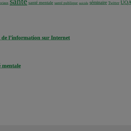
santé
UQ
séminaire
santé mentale
santé publique
ociaux
Twitter
suicide
 de l’information sur Internet
é mentale