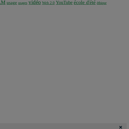
vidéo
AM
école d'été
YouTube
usage
usages
Web 2.0
éthique