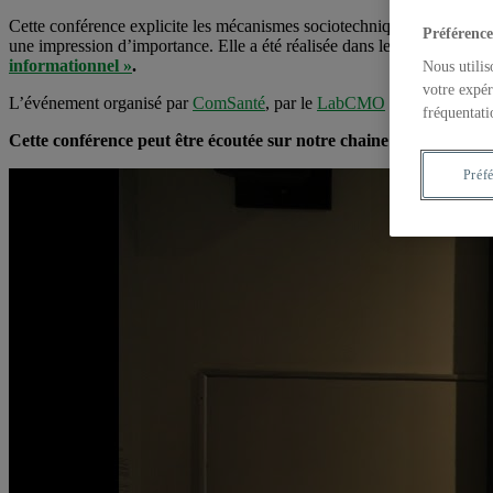
Cette conférence explicite les mécanismes sociotechniques orchestrant 
Préférence
une impression d’importance. Elle a été réalisée dans le cadre de l’
Éco
informationnel »
.
Nous utilis
votre expér
L’événement organisé par
ComSanté
, par le
LabCMO
et par la
Chaire
fréquentati
Cette conférence peut être écoutée sur notre chaine YouTube.
Préf