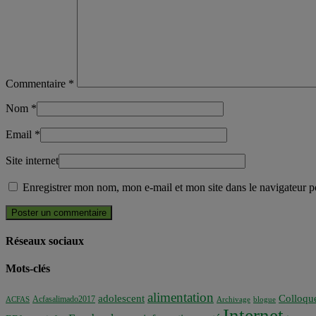
Commentaire
*
Nom
*
Email
*
Site internet
Enregistrer mon nom, mon e-mail et mon site dans le navigateur
Réseaux sociaux
Mots-clés
alimentation
adolescent
Colloqu
Acfasalimado2017
ACFAS
Archivage
blogue