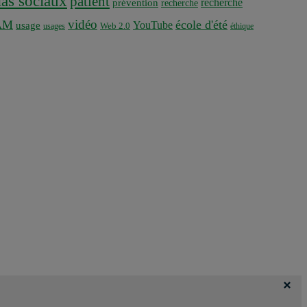
as sociaux
patient
recherche
prévention
recherche
vidéo
AM
école d'été
YouTube
usage
usages
Web 2.0
éthique