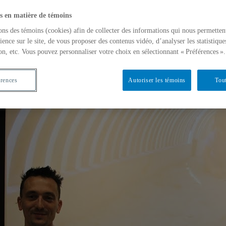
la mise en visibilité des contenus sur Internet et illustre comment des
s en matière de témoins
le d’été
« S’informer dans un monde de fausses informations : prod
ons des témoins (cookies) afin de collecter des informations qui nous permetten
ience sur le site, de vous proposer des contenus vidéo, d’analyser les statistique
 de recherche du Canada sur les enjeux socioculturels du numérique en
on, etc. Vous pouvez personnaliser votre choix en sélectionnant « Préférences ».
érences
Autoriser les témoins
Tout