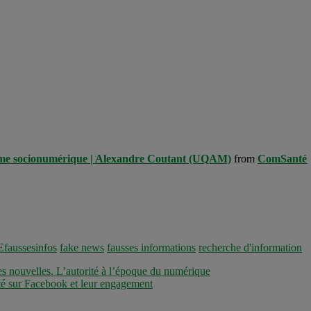
ystème socionumérique | Alexandre Coutant (UQAM)
from
ComSanté
faussesinfos
fake news
fausses informations
recherche d'information
s nouvelles. L’autorité à l’époque du numérique
té sur Facebook et leur engagement