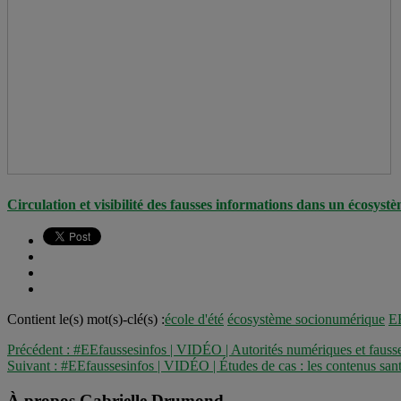
Circulation et visibilité des fausses informations dans un écos
Contient le(s) mot(s)-clé(s) :
école d'été
écosystème socionumérique
EE
Précédent :
#EEfaussesinfos | VIDÉO | Autorités numériques et fausse
Suivant :
#EEfaussesinfos | VIDÉO | Études de cas : les contenus san
À propos Gabrielle Drumond