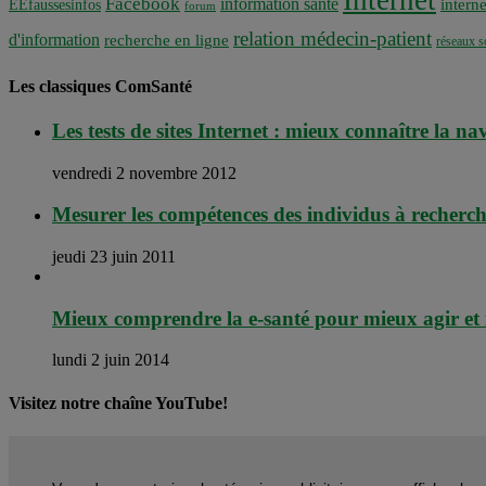
Internet
Facebook
information santé
interne
EEfaussesinfos
forum
relation médecin-patient
d'information
recherche en ligne
réseaux s
Les classiques ComSanté
Les tests de sites Internet : mieux connaître la na
vendredi 2 novembre 2012
Mesurer les compétences des individus à recherche
jeudi 23 juin 2011
Mieux comprendre la e-santé pour mieux agir et
lundi 2 juin 2014
Visitez notre chaîne YouTube!