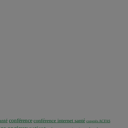
conférence
conférence internet santé
nté
congrès ACFAS