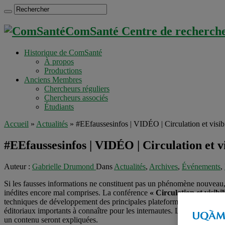
ComSanté Centre de recherche 
Historique de ComSanté
À propos
Productions
Anciens Membres
Chercheurs réguliers
Chercheurs associés
Étudiants
Accueil
»
Actualités
»
#EEfaussesinfos | VIDÉO | Circulation et visib
#EEfaussesinfos | VIDÉO | Circulation et v
Auteur :
Gabrielle Drumond
Dans
Actualités
,
Archives
,
Événements
,
Si les fausses informations ne constituent pas un phénomène nouveau, leu
inédites encore mal comprises. La conférence
« Circulation et visib
techniques de développement des principales plateformes visitées sur I
éditoriaux importants à connaître pour les internautes. Les différentes
un contenu seront expliquées.