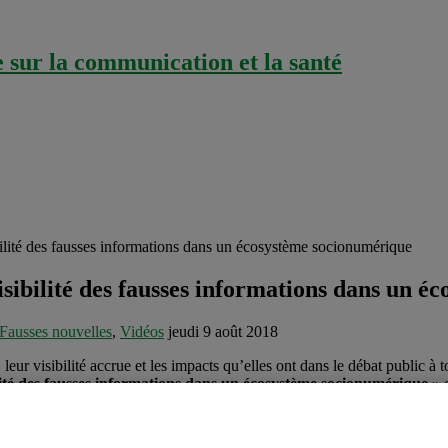
sur la communication et la santé
ilité des fausses informations dans un écosystème socionumérique
isibilité des fausses informations dans un 
Fausses nouvelles
,
Vidéos
jeudi 9 août 2018
r visibilité accrue et les impacts qu’elles ont dans le débat public à to
ilité des fausses informations dans un écosystème socionumérique »
nternet supposent des choix de mise en visibilité de contenus. Ils n’on
 logiques réputationnelles, sociales ou algorithmiques qui les sous-tenden