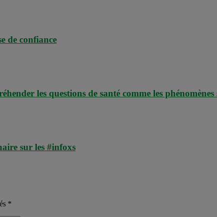
se de confiance
préhender les questions de santé comme les phénomènes 
ire sur les #infoxs
nés
*