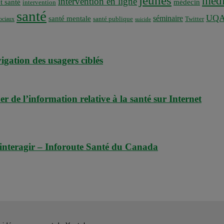
jeunes
médi
intervention en ligne
t santé
médecin
intervention
santé
UQ
séminaire
santé mentale
santé publique
ociaux
Twitter
suicide
vigation des usagers ciblés
r de l’information relative à la santé sur Internet
 interagir – Inforoute Santé du Canada