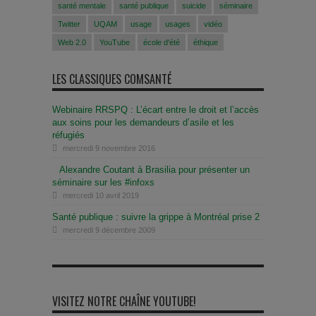
santé mentale
santé publique
suicide
séminaire
Twitter
UQAM
usage
usages
vidéo
Web 2.0
YouTube
école d'été
éthique
LES CLASSIQUES COMSANTÉ
Webinaire RRSPQ : L’écart entre le droit et l’accès
aux soins pour les demandeurs d’asile et les
réfugiés
mercredi 9 novembre 2016
Alexandre Coutant à Brasilia pour présenter un
séminaire sur les #infoxs
mercredi 10 avril 2019
Santé publique : suivre la grippe à Montréal prise 2
mercredi 9 décembre 2009
VISITEZ NOTRE CHAÎNE YOUTUBE!