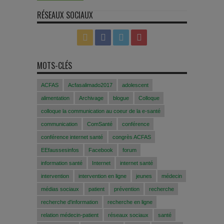
RÉSEAUX SOCIAUX
MOTS-CLÉS
ACFAS
Acfasalimado2017
adolescent
alimentation
Archivage
blogue
Colloque
colloque la communication au coeur de la e-santé
communication
ComSanté
conférence
conférence internet santé
congrès ACFAS
EEfaussesinfos
Facebook
forum
information santé
Internet
internet santé
intervention
intervention en ligne
jeunes
médecin
médias sociaux
patient
prévention
recherche
recherche d'information
recherche en ligne
relation médecin-patient
réseaux sociaux
santé