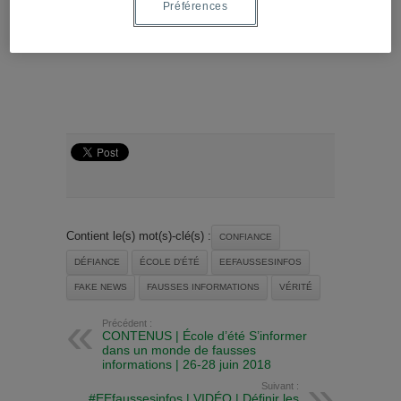
Préférences
L’article « Confiance et vérité » est accessible ci-
dessous.
Contient le(s) mot(s)-clé(s) :
CONFIANCE
DÉFIANCE
ÉCOLE D'ÉTÉ
EEFAUSSESINFOS
FAKE NEWS
FAUSSES INFORMATIONS
VÉRITÉ
Précédent :
CONTENUS | École d’été S’informer
dans un monde de fausses
informations | 26-28 juin 2018
Suivant :
#EEfaussesinfos | VIDÉO | Définir les