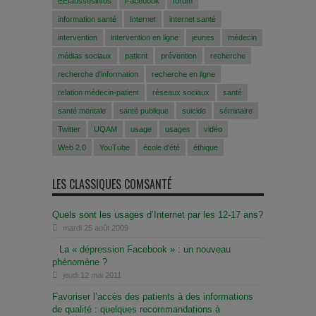
EEfaussesinfos
Facebook
forum
information santé
Internet
internet santé
intervention
intervention en ligne
jeunes
médecin
médias sociaux
patient
prévention
recherche
recherche d'information
recherche en ligne
relation médecin-patient
réseaux sociaux
santé
santé mentale
santé publique
suicide
séminaire
Twitter
UQAM
usage
usages
vidéo
Web 2.0
YouTube
école d'été
éthique
LES CLASSIQUES COMSANTÉ
Quels sont les usages d’Internet par les 12-17 ans?
mardi 25 août 2009
La « dépression Facebook » : un nouveau
phénomène ?
jeudi 12 mai 2011
Favoriser l’accès des patients à des informations
de qualité : quelques recommandations à