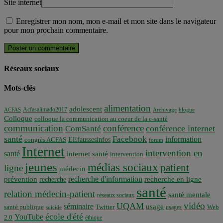
Site internet
Enregistrer mon nom, mon e-mail et mon site dans le navigateur
pour mon prochain commentaire.
Réseaux sociaux
Mots-clés
alimentation
adolescent
Acfasalimado2017
ACFAS
Archivage
blogue
Colloque
colloque la communication au coeur de la e-santé
communication
conférence
conférence internet
ComSanté
santé
Facebook
information
EEfaussesinfos
congrès ACFAS
forum
Internet
intervention en
santé
internet santé
intervention
jeunes
médias sociaux
patient
ligne
médecin
recherche d'information
prévention
recherche en ligne
recherche
santé
relation médecin-patient
santé mentale
réseaux sociaux
vidéo
UQAM
séminaire
usage
santé publique
Twitter
usages
Web
suicide
école d'été
YouTube
2.0
éthique