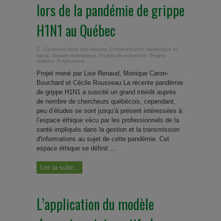
lors de la pandémie de grippe
H1N1 au Québec
Communication des risques
,
Communication médiatique et
santé
,
Dossier thématique
,
Projets de recherche
,
Projets
réalisés
,
Publications
Projet mené par Lise Renaud, Monique Caron-
Bouchard et Cécile Rousseau La récente pandémie
de grippe H1N1 a suscité un grand intérêt auprès
de nombre de chercheurs québécois, cependant,
peu d’études se sont jusqu’à présent intéressées à
l’espace éthique vécu par les professionnels de la
santé impliqués dans la gestion et la transmission
d'informations au sujet de cette pandémie. Cet
espace éthique se définit ...
Lire la suite...
L’application du modèle