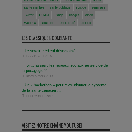
santé mentale
santé publique
suicide
séminaire
Twitter
UQAM
usage
usages
vidéo
Web 2.0
YouTube
école d'été
éthique
LES CLASSIQUES COMSANTÉ
Le savoir médical désacralisé
lundi 13 avril 2015
Twittclasses : les réseaux sociaux au service de
la pédagogie ?
mardi 5 mars 2013
Un « hackathon » pour révolutionner le système
de la santé canadien…
lundi 26 mars 2012
VISITEZ NOTRE CHAÎNE YOUTUBE!