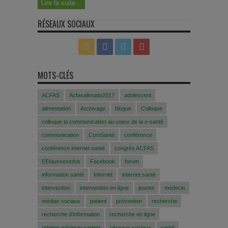
Lire la suite...
RÉSEAUX SOCIAUX
MOTS-CLÉS
ACFAS
Acfasalimado2017
adolescent
alimentation
Archivage
blogue
Colloque
colloque la communication au coeur de la e-santé
communication
ComSanté
conférence
conférence internet santé
congrès ACFAS
EEfaussesinfos
Facebook
forum
information santé
Internet
internet santé
intervention
intervention en ligne
jeunes
médecin
médias sociaux
patient
prévention
recherche
recherche d'information
recherche en ligne
relation médecin-patient
réseaux sociaux
santé