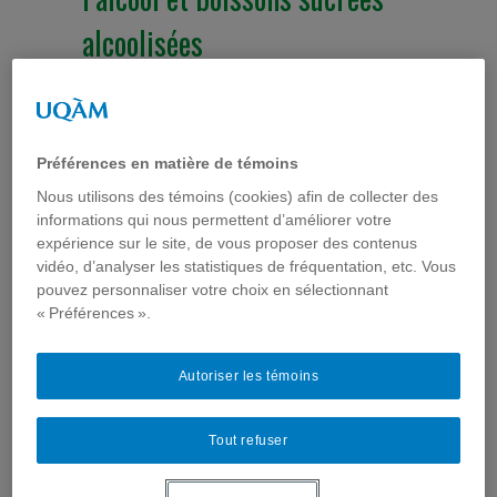
alcoolisées
Publications
L’avis scientifique de l’Institut national de santé
publique du Québec (INSPQ) sur les intoxications
aiguës à l’alcool et boissons sucrées alcoolisées
Préférences en matière de témoins
vient de sortir. La professeure Manon Niquette,
Nous utilisons des témoins (cookies) afin de collecter des
membre de ComSanté, a collaboré à la rédaction
informations qui nous permettent d’améliorer votre
de ce document. Elle a discuté des enjeux de la
expérience sur le site, de vous proposer des contenus
publicité sur ces produits. Mme. Niquette est
vidéo, d’analyser les statistiques de fréquentation, etc. Vous
professeure au Département d’information et de
communication, ...
pouvez personnaliser votre choix en sélectionnant
« Préférences ».
Lire la suite...
Autoriser les témoins
Rapport de recherche |
Tout refuser
Consultation de parents d’un