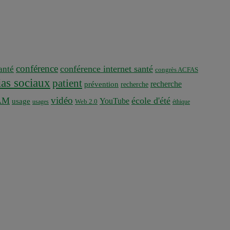
conférence
conférence internet santé
nté
congrès ACFAS
as sociaux
patient
recherche
prévention
recherche
vidéo
AM
école d'été
YouTube
usage
usages
Web 2.0
éthique