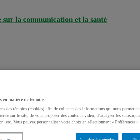
sur la communication et la santé
r
asier
s en matière de témoins
embre 2016
ons des témoins (cookies) afin de collecter des informations qui nous permetten
étudiante membre de ComSanté, pour l’obtention de la mention d’ho
ience sur le site, de vous proposer des contenus vidéo, d’analyser les statistique
pertension artérielle
on, etc. Vous pouvez personnaliser votre choix en sélectionnant « Préférences ».
érences
Autoriser les témoins
Tout