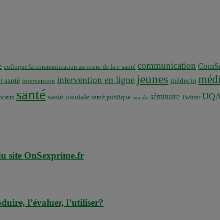
communication
ComSa
e
colloque la communication au coeur de la e-santé
jeunes
médi
intervention en ligne
t santé
médecin
intervention
santé
UQ
séminaire
santé mentale
santé publique
ociaux
Twitter
suicide
 du site OnSexprime.fr
ire, l’évaluer, l’utiliser?