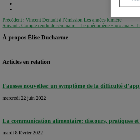
Précédent :
Vincent Denault à l’émission Les années lumière
Suivant :
Compte rendu de séminaire – Le phénomène « pro ana »: Tro
À propos Élise Ducharme
Articles en relation
Fausses nouvelles: un symptôme de la difficulté d’ap
mercredi 22 juin 2022
La communication alimentaire: discours, pratiques et
mardi 8 février 2022