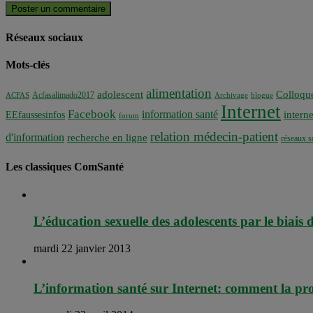
Réseaux sociaux
Mots-clés
alimentation
adolescent
Colloqu
Acfasalimado2017
ACFAS
Archivage
blogue
Internet
Facebook
information santé
interne
EEfaussesinfos
forum
relation médecin-patient
d'information
recherche en ligne
réseaux s
Les classiques ComSanté
L’éducation sexuelle des adolescents par le biais
mardi 22 janvier 2013
L’information santé sur Internet: comment la produ