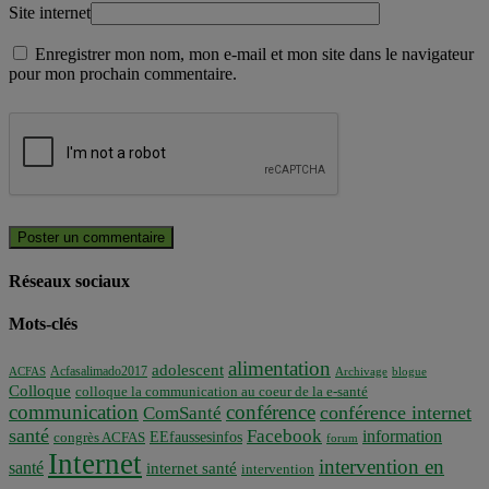
Site internet
Enregistrer mon nom, mon e-mail et mon site dans le navigateur
pour mon prochain commentaire.
Réseaux sociaux
Mots-clés
alimentation
adolescent
Acfasalimado2017
ACFAS
Archivage
blogue
Colloque
colloque la communication au coeur de la e-santé
communication
conférence
conférence internet
ComSanté
santé
Facebook
information
EEfaussesinfos
congrès ACFAS
forum
Internet
intervention en
santé
internet santé
intervention