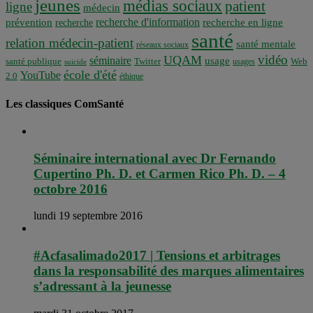
jeunes
médias sociaux
patient
ligne
médecin
recherche d'information
prévention
recherche en ligne
recherche
santé
relation médecin-patient
santé mentale
réseaux sociaux
vidéo
UQAM
séminaire
usage
santé publique
Twitter
usages
Web
suicide
école d'été
YouTube
2.0
éthique
Les classiques ComSanté
Séminaire international avec Dr Fernando
Cupertino Ph. D. et Carmen Rico Ph. D. – 4
octobre 2016
lundi 19 septembre 2016
#Acfasalimado2017 | Tensions et arbitrages
dans la responsabilité des marques alimentaires
s’adressant à la jeunesse