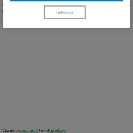
medicine2.0
dans sa présentation intitulée : «
Gimme my damn
data!
»
Préférences
View more
presentations
from
ePatientDave
.