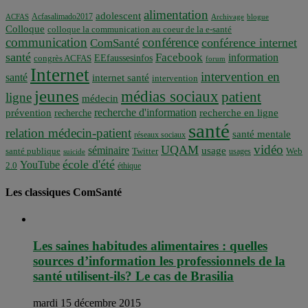
alimentation
adolescent
Acfasalimado2017
ACFAS
Archivage
blogue
Colloque
colloque la communication au coeur de la e-santé
communication
conférence
conférence internet
ComSanté
santé
Facebook
information
EEfaussesinfos
congrès ACFAS
forum
Internet
intervention en
santé
internet santé
intervention
jeunes
médias sociaux
patient
ligne
médecin
recherche d'information
prévention
recherche en ligne
recherche
santé
relation médecin-patient
santé mentale
réseaux sociaux
vidéo
UQAM
séminaire
usage
santé publique
Twitter
usages
Web
suicide
école d'été
YouTube
2.0
éthique
Les classiques ComSanté
Les saines habitudes alimentaires : quelles
sources d’information les professionnels de la
santé utilisent-ils? Le cas de Brasilia
mardi 15 décembre 2015