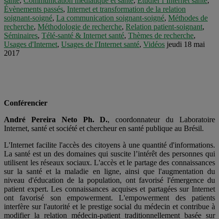
santé
,
Communication médiatique et santé
,
Étudier l’Internet santé
,
Évènements passés
,
Internet et transformation de la relation
soignant-soigné
,
La communication soignant-soigné
,
Méthodes de
recherche
,
Méthodologie de recherche
,
Relation patient-soignant
,
Séminaires
,
Télé-santé & Internet santé
,
Thèmes de recherche
,
Usages d'Internet
,
Usages de l'Internet santé
,
Vidéos
jeudi 18 mai
2017
Conférencier
André Pereira Neto Ph. D.
, coordonnateur du Laboratoire
Internet, santé et société et chercheur en santé publique au Brésil.
L'Internet facilite l'accès des citoyens à une quantité d'informations.
La santé est un des domaines qui suscite l’intérêt des personnes qui
utilisent les réseaux sociaux. L'accès et le partage des connaissances
sur la santé et la maladie en ligne, ainsi que l'augmentation du
niveau d'éducation de la population, ont favorisé l'émergence du
patient expert. Les connaissances acquises et partagées sur Internet
ont favorisé son empowerment. L'empowerment des patients
interfère sur l'autorité et le prestige social du médecin et contribue à
modifier la relation médecin-patient traditionnellement basée sur