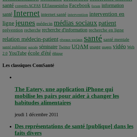
santé
Facebook
information
EEfaussesinfos
congrès ACFAS
forum
Internet
intervention en
santé
internet santé
intervention
jeunes
médias sociaux
patient
ligne
médecin
recherche d'information
prévention
recherche en ligne
recherche
santé
relation médecin-patient
santé mentale
réseaux sociaux
vidéo
UQAM
séminaire
usage
santé publique
Twitter
usages
Web
suicide
école d'été
YouTube
2.0
éthique
Les classiques ComSanté
The Eatery, une application iPhone qui
mobilise les pairs pour aider à changer les
habitudes alimentaires
jeudi 1 décembre 2011
Des représentations de santé [publique] dans les
faits divers