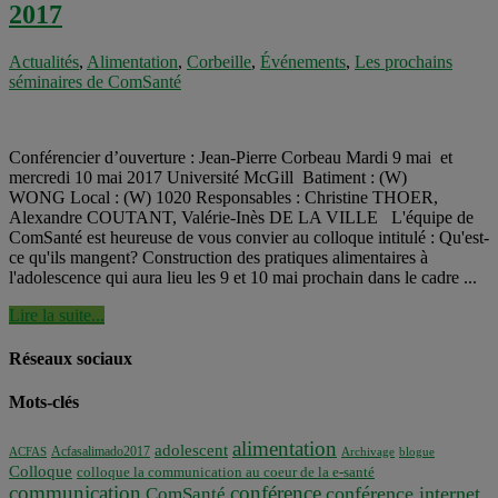
2017
Actualités
,
Alimentation
,
Corbeille
,
Événements
,
Les prochains
séminaires de ComSanté
Conférencier d’ouverture : Jean-Pierre Corbeau Mardi 9 mai et
mercredi 10 mai 2017 Université McGill Batiment : (W)
WONG Local : (W) 1020 Responsables : Christine THOER,
Alexandre COUTANT, Valérie-Inès DE LA VILLE L'équipe de
ComSanté est heureuse de vous convier au colloque intitulé : Qu'est-
ce qu'ils mangent? Construction des pratiques alimentaires à
l'adolescence qui aura lieu les 9 et 10 mai prochain dans le cadre ...
Lire la suite...
Réseaux sociaux
Mots-clés
alimentation
adolescent
Acfasalimado2017
ACFAS
Archivage
blogue
Colloque
colloque la communication au coeur de la e-santé
communication
conférence
conférence internet
ComSanté