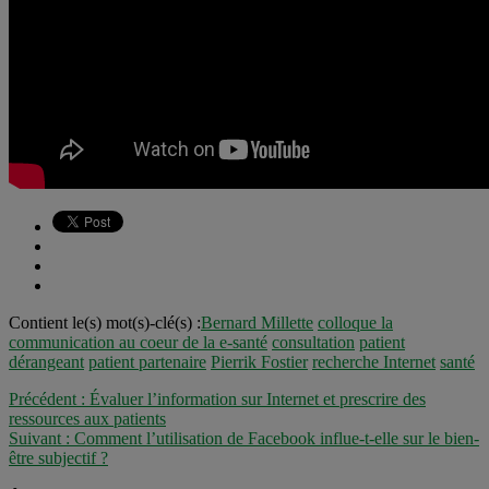
Contient le(s) mot(s)-clé(s) :
Bernard Millette
colloque la
communication au coeur de la e-santé
consultation
patient
dérangeant
patient partenaire
Pierrik Fostier
recherche Internet
santé
Précédent :
Évaluer l’information sur Internet et prescrire des
ressources aux patients
Suivant :
Comment l’utilisation de Facebook influe-t-elle sur le bien-
être subjectif ?