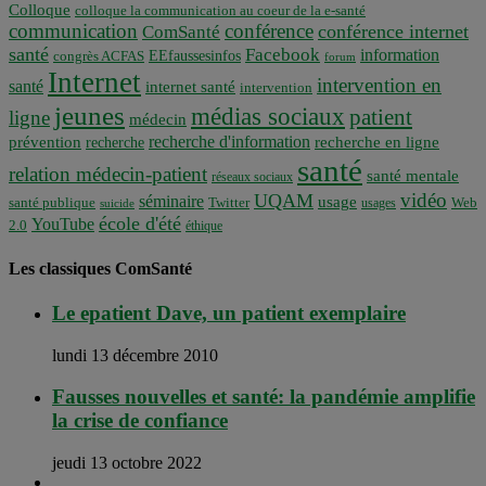
Colloque
colloque la communication au coeur de la e-santé
communication
conférence
conférence internet
ComSanté
santé
Facebook
information
EEfaussesinfos
congrès ACFAS
forum
Internet
intervention en
santé
internet santé
intervention
jeunes
médias sociaux
patient
ligne
médecin
recherche d'information
prévention
recherche en ligne
recherche
santé
relation médecin-patient
santé mentale
réseaux sociaux
vidéo
UQAM
séminaire
usage
santé publique
Twitter
usages
Web
suicide
école d'été
YouTube
2.0
éthique
Les classiques ComSanté
Le epatient Dave, un patient exemplaire
lundi 13 décembre 2010
Fausses nouvelles et santé: la pandémie amplifie
la crise de confiance
jeudi 13 octobre 2022