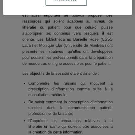
ressources de qualité, dont la constitution implique
un important travail, notamment de mise à jour. Il
est aussi important de pouvoir proposer des
ressources qui soient adaptées au niveau de
littératie du patient pour que celui-ci puisse
s’approprier les contenus vers lesquels il est
orienté. Les bibliothécaires Danielle Rose (CSSS
Laval) et Monique Clar (Université de Montréal) ont
présenté les initiatives qu’elles ont développées
pour soutenir les professionnels dans la préparation
de ressources en ligne accessibles pour le patient.
Les objectifs de la session étaient ainsi de :
Comprendre les raisons qui motivent la
prescription d’information comme suite à la
consultation médicale;
De saisir comment la prescription d’information
s’inscrit dans la communication patient-
professionnel de la santé;
D'apprécier les précautions relatives à la
littératie en santé qui doivent être associées à
la création de cette information.