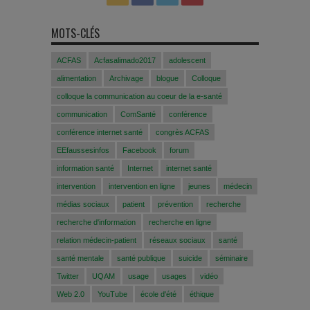
MOTS-CLÉS
ACFAS
Acfasalimado2017
adolescent
alimentation
Archivage
blogue
Colloque
colloque la communication au coeur de la e-santé
communication
ComSanté
conférence
conférence internet santé
congrès ACFAS
EEfaussesinfos
Facebook
forum
information santé
Internet
internet santé
intervention
intervention en ligne
jeunes
médecin
médias sociaux
patient
prévention
recherche
recherche d'information
recherche en ligne
relation médecin-patient
réseaux sociaux
santé
santé mentale
santé publique
suicide
séminaire
Twitter
UQAM
usage
usages
vidéo
Web 2.0
YouTube
école d'été
éthique