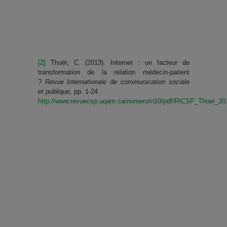
[2]
Thoër, C. (2013). Internet : un facteur de
transformation de la relation médecin-patient
?
Revue Internationale de communication sociale
et publique,
pp. 1-24
http://www.revuecsp.uqam.ca/numero/n10/pdf/RICSP_Thoer_20