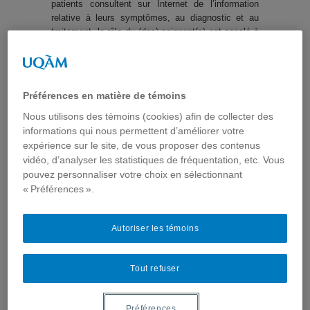
patients consultent sur Internet de l’information
relative à leurs symptômes, au diagnostic et au
traitement, le rôle du (des) soignant(s) est appelé à
se modifier, le soignant jouant pour ces patients
«plus informés» un rôle de médiation vers
l’information.
[2]
En effet, les patients comme leurs
proches souhaitent être guidés vers des ressources
Préférences en matière de témoins
validées par les professionnels et pouvoir en
discuter avec eux dans le cadre de la relation de
Nous utilisons des témoins (cookies) afin de collecter des
soins.
informations qui nous permettent d’améliorer votre
expérience sur le site, de vous proposer des contenus
Cet atelier visait à
vidéo, d’analyser les statistiques de fréquentation, etc. Vous
montrer comment la
pouvez personnaliser votre choix en sélectionnant
prescription d’information, qui constitue une
« Préférences ».
pratique répondant aux besoins des patients, peut
s’intégrer dans la pratique clinique et s’avérer
satisfaisante pour les cliniciens (c’est l’expérience
Autoriser les témoins
qu’a présentée le Dr. Robert Perreault). Renvoyer
les patients vers des sites où ils trouveront une
information de qualité est aussi très apprécié par
Tout refuser
ces derniers et semble favoriser leur participation
au processus de soins. Cela implique toutefois que
les soignants puissent se référer à des listes de
Préférences