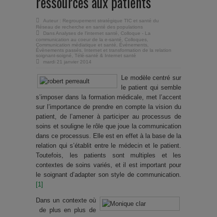
ressources aux patients
Auteur :
Regroupement stratégique TIC et santé du
Réseau de recherche en santé des populations
Dans
Analyses de l'internet santé
,
Colloque - La
communication au coeur de la e-santé
,
Colloques
,
Communication médiatique et santé
,
Événements
,
Évènements passés
,
Internet et transformation de la relation
soignant-soigné
,
Télé-santé & Internet santé
mardi 21 janvier 2014
Le modèle centré sur
le patient qui semble
s’imposer dans la formation médicale, met l’accent
sur l’importance de prendre en compte la vision du
patient, de l’amener à participer au processus de
soins et souligne le rôle que joue la communication
dans ce processus. Elle est en effet à la base de la
relation qui s’établit entre le médecin et le patient.
Toutefois, les patients sont multiples et les
contextes de soins variés, et il est important pour
le soignant d’adapter son style de communication.
[1]
Dans un contexte où
de plus en plus de