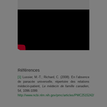
Références
[1]
Lussier, M.-T.; Richard, C. (2008). En l’absence
de panacée universelle, répertoire des relations
médecin-patient,
Le médecin de famille canadien
,
54, 1096-1099.
http://www.ncbi.nlm.nih.gov/pmc/articles/PMC2515242/