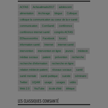
ACFAS
Acfasalimado2017
adolescent
alimentation
Archivage
blogue
Colloque
colloque la communication au coeur de la e-santé
communication
ComSanté
conférence
conférence internet santé
congrès ACFAS
EEfaussesinfos
Facebook
forum
information santé
Internet
internet santé
intervention
intervention en ligne
jeunes
médecin
médias sociaux
patient
prévention
recherche
recherche d'information
recherche en ligne
relation médecin-patient
réseaux sociaux
santé
santé mentale
santé publique
suicide
séminaire
Twitter
UQAM
usage
usages
vidéo
Web 2.0
YouTube
école d'été
éthique
LES CLASSIQUES COMSANTÉ