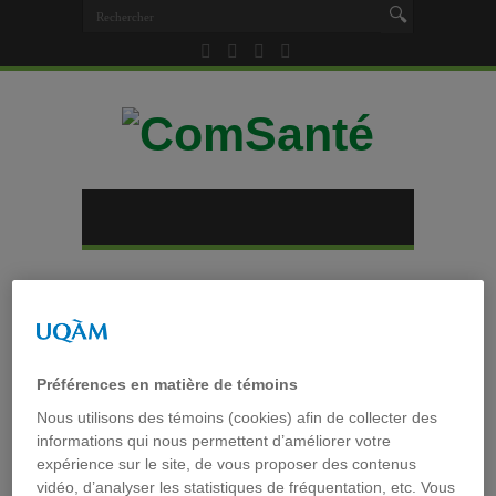
Accueil
»
Tag archives : Danielle Rose
Tag archives :
Danielle Rose
Préférences en matière de témoins
Nous utilisons des témoins (cookies) afin de collecter des
Évaluer l’information sur
informations qui nous permettent d’améliorer votre
expérience sur le site, de vous proposer des contenus
Internet et prescrire des
vidéo, d’analyser les statistiques de fréquentation, etc. Vous