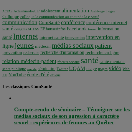
alimentation
adolescent
Acfasalimado2017
ACFAS
Archivage
blogue
Colloque
colloque la communication au coeur de la e-santé
communication
conférence
conférence internet
ComSanté
santé
Facebook
information
EEfaussesinfos
congrès ACFAS
forum
Internet
intervention en
santé
internet santé
intervention
jeunes
médias sociaux
patient
ligne
médecin
recherche d'information
prévention
recherche en ligne
recherche
santé
relation médecin-patient
santé mentale
réseaux sociaux
vidéo
UQAM
séminaire
usage
santé publique
Twitter
usages
Web
suicide
école d'été
YouTube
2.0
éthique
Les classiques ComSanté
Compte-rendu de séminaire – Témoigner sur les
médias sociaux de son agression à caractère
sexuel : expériences de femmes au Québec