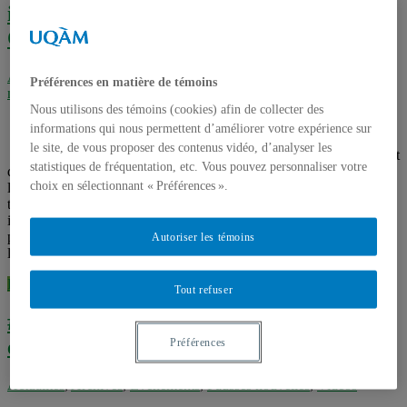
informationnelles et numériques au
Québec, état des lieux
Actualités
,
Archives
,
EEfaussesinfos
,
Événements
,
Fausses
Préférences en matière de témoins
nouvelles
,
Vidéos
Nous utilisons des témoins (cookies) afin de collecter des
informations qui nous permettent d’améliorer votre expérience sur
le site, de vous proposer des contenus vidéo, d’analyser les
Session |Littératies informationnelles et numériques au Québec, état
statistiques de fréquentation, etc. Vous pouvez personnaliser votre
des lieux Une session composée de trois conférences fait l’état des
choix en sélectionnant « Préférences ».
lieux des littératies informationnelles et numériques au Québec. Les
trois conférencier.ère.s font le point sur la diffusion des littératies
informationnelles parmi les Québécois.e.s, identifient les stratégies
pédagogiques permettant leur meilleure intégration et lient les
Autoriser les témoins
littératies informationnelles aux littératies plus larges ...
Lire la suite...
Tout refuser
#EEfaussesinfos | VIDÉO | Littératies et
évaluation de l’information
Préférences
Actualités
,
Archives
,
Événements
,
Fausses nouvelles
,
Vidéos