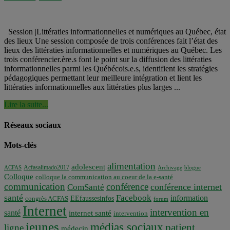
Session |Littératies informationnelles et numériques au Québec, état
des lieux Une session composée de trois conférences fait l’état des
lieux des littératies informationnelles et numériques au Québec. Les
trois conférencier.ère.s font le point sur la diffusion des littératies
informationnelles parmi les Québécois.e.s, identifient les stratégies
pédagogiques permettant leur meilleure intégration et lient les
littératies informationnelles aux littératies plus larges ...
Lire la suite...
Réseaux sociaux
Mots-clés
alimentation
adolescent
Acfasalimado2017
ACFAS
Archivage
blogue
Colloque
colloque la communication au coeur de la e-santé
communication
conférence
conférence internet
ComSanté
santé
Facebook
information
EEfaussesinfos
congrès ACFAS
forum
Internet
intervention en
santé
internet santé
intervention
jeunes
médias sociaux
patient
ligne
médecin