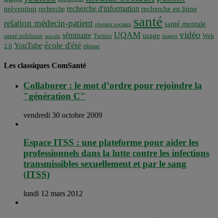
recherche d'information
prévention
recherche en ligne
recherche
santé
relation médecin-patient
santé mentale
réseaux sociaux
vidéo
UQAM
séminaire
usage
santé publique
Twitter
usages
Web
suicide
école d'été
YouTube
2.0
éthique
Les classiques ComSanté
Collaborer : le mot d’ordre pour rejoindre la
"génération C"
vendredi 30 octobre 2009
Espace ITSS : une plateforme pour aider les
professionnels dans la lutte contre les infections
transmissibles sexuellement et par le sang
(ITSS)
lundi 12 mars 2012