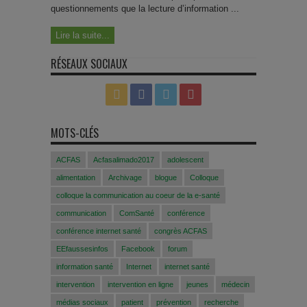
questionnements que la lecture d’information ...
Lire la suite...
RÉSEAUX SOCIAUX
MOTS-CLÉS
ACFAS
Acfasalimado2017
adolescent
alimentation
Archivage
blogue
Colloque
colloque la communication au coeur de la e-santé
communication
ComSanté
conférence
conférence internet santé
congrès ACFAS
EEfaussesinfos
Facebook
forum
information santé
Internet
internet santé
intervention
intervention en ligne
jeunes
médecin
médias sociaux
patient
prévention
recherche