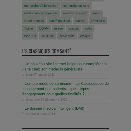
recherche d'information
recherche en ligne
relation médecin-patient
réseaux sociaux
santé
santé mentale
santé publique
suicide
séminaire
Twitter
UQAM
usage
usages
vidéo
Web 2.0
YouTube
école d'été
éthique
LES CLASSIQUES COMSANTÉ
Un nouveau site Internet belge pour compléter la
visite chez son médecin généraliste
jeudi 27 janvier 2011
Compte rendu de séminaire – Le Kaleidoscope de
l’engagement des patients : quels types
d’engagement pour quelles finalités ?
dimanche 25 décembre 2016
Le dossier médical intelligent (DMI)
samedi 8 mars 2014