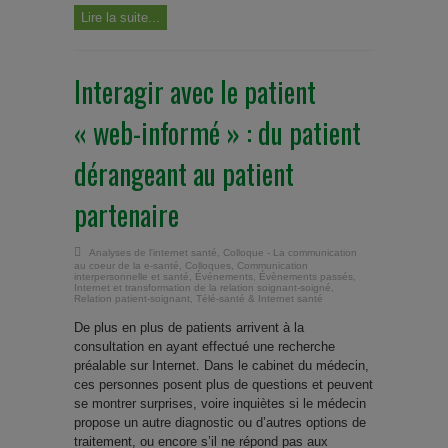
Lire la suite...
Interagir avec le patient
« web-informé » : du patient
dérangeant au patient
partenaire
Analyses de l'internet santé
,
Colloque - La communication
au coeur de la e-santé
,
Colloques
,
Communication
interpersonnelle et santé
,
Événements
,
Évènements passés
,
Internet et transformation de la relation soignant-soigné
,
Relation patient-soignant
,
Télé-santé & Internet santé
De plus en plus de patients arrivent à la
consultation en ayant effectué une recherche
préalable sur Internet. Dans le cabinet du médecin,
ces personnes posent plus de questions et peuvent
se montrer surprises, voire inquiètes si le médecin
propose un autre diagnostic ou d’autres options de
traitement, ou encore s’il ne répond pas aux